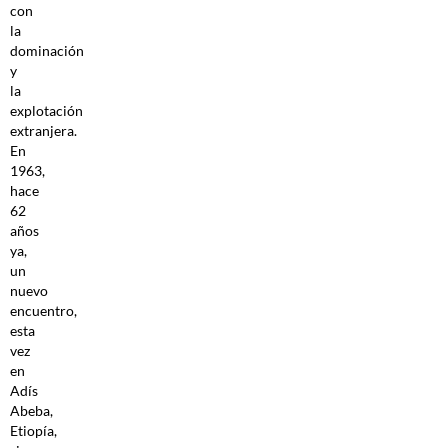
con
la
dominación
y
la
explotación
extranjera.
En
1963,
hace
62
años
ya,
un
nuevo
encuentro,
esta
vez
en
Adís
Abeba,
Etiopía,