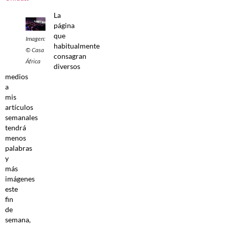
La
página
que
Imagen:
habitualmente
© Casa
consagran
África
diversos
medios
a
mis
artículos
semanales
tendrá
menos
palabras
y
más
imágenes
este
fin
de
semana,