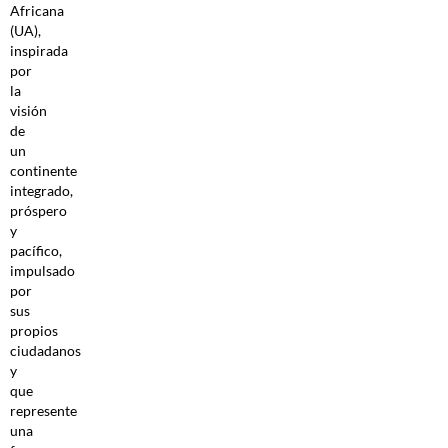
Africana
(UA),
inspirada
por
la
visión
de
un
continente
integrado,
próspero
y
pacífico,
impulsado
por
sus
propios
ciudadanos
y
que
represente
una