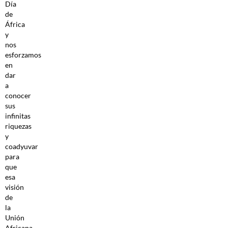
Día
de
África
y
nos
esforzamos
en
dar
a
conocer
sus
infinitas
riquezas
y
coadyuvar
para
que
esa
visión
de
la
Unión
Africana,