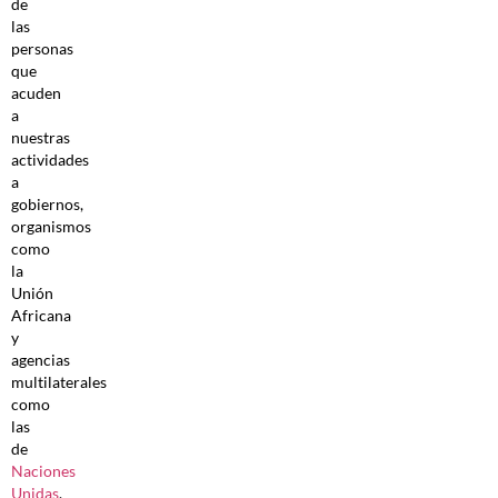
de
las
personas
que
acuden
a
nuestras
actividades
a
gobiernos,
organismos
como
la
Unión
Africana
y
agencias
multilaterales
como
las
de
Naciones
Unidas
.