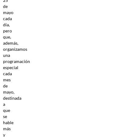
25
de
mayo
cada
día,
pero
que,
además,
organizamos
una
programación
especial
cada
mes
de
mayo,
destinada
a
que
se
hable
más
y