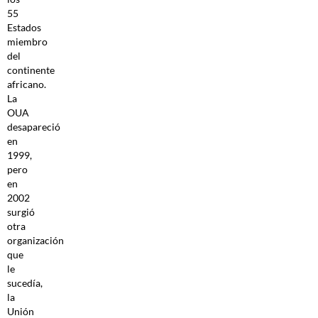
55
Estados
miembro
del
continente
africano.
La
OUA
desapareció
en
1999,
pero
en
2002
surgió
otra
organización
que
le
sucedía,
la
Unión