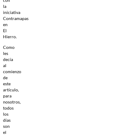
con
la
iniciativa
Contramapas
en
El
Hierro.
Como
les
decía
al
comienzo
de
este
artículo,
para
nosotros,
todos
los
días
son
el