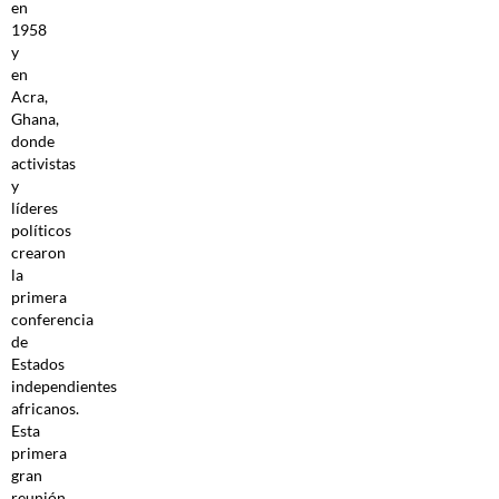
en
1958
y
en
Acra,
Ghana,
donde
activistas
y
líderes
políticos
crearon
la
primera
conferencia
de
Estados
independientes
africanos.
Esta
primera
gran
reunión