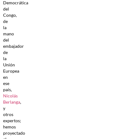
Democrática
del
Congo,
de
la
mano
del
embajador
de
la
Unión
Europea
en
ese
país,
Nicolás
Berlanga
,
y
otros
expertos;
hemos
proyectado