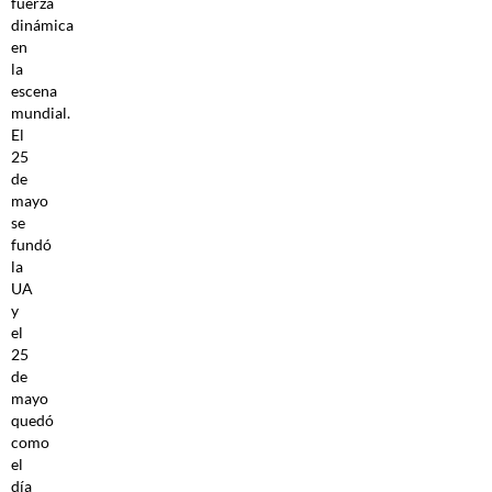
fuerza
dinámica
en
la
escena
mundial.
El
25
de
mayo
se
fundó
la
UA
y
el
25
de
mayo
quedó
como
el
día