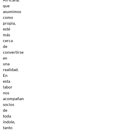
que
asumimos
como
propia,
esté
más
cerca
de
convertirse
en
una
realidad.
En
esta
labor
nos
acompañan
socios
de
toda
índole,
tanto