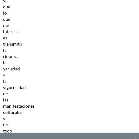
ya
que
lo
que
me
interesa
es
transmitir
la
riqueza,
la
variedad
y
la
vigorosidad
de
las
manifestaciones
culturales
y
de
todo
tipo