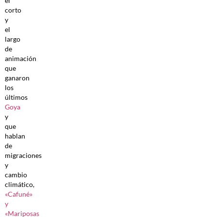
el
corto
y
el
largo
de
animación
que
ganaron
los
últimos
Goya
y
que
hablan
de
migraciones
y
cambio
climático,
«Cafuné»
y
«Mariposas