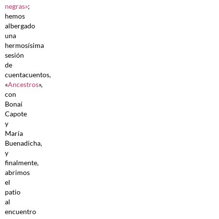
negras»
;
hemos
albergado
una
hermosísima
sesión
de
cuentacuentos,
«
Ancestros
»,
con
Bonaí
Capote
y
María
Buenadicha,
y
finalmente,
abrimos
el
patio
al
encuentro