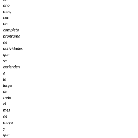
año
más,
con
un
completo
programa
de
actividades
que
se
extienden
a
lo
largo
de
todo
el
mes
de
mayo
y
que