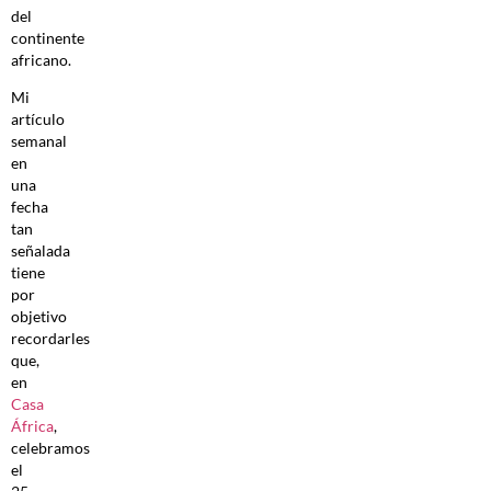
del
continente
africano.
Mi
artículo
semanal
en
una
fecha
tan
señalada
tiene
por
objetivo
recordarles
que,
en
Casa
África
,
celebramos
el