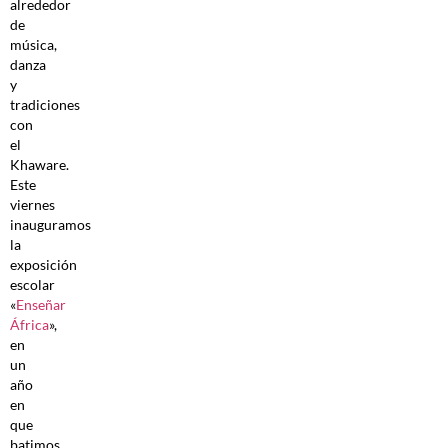
alrededor
de
música,
danza
y
tradiciones
con
el
Khaware.
Este
viernes
inauguramos
la
exposición
escolar
«
Enseñar
África
»,
en
un
año
en
que
batimos