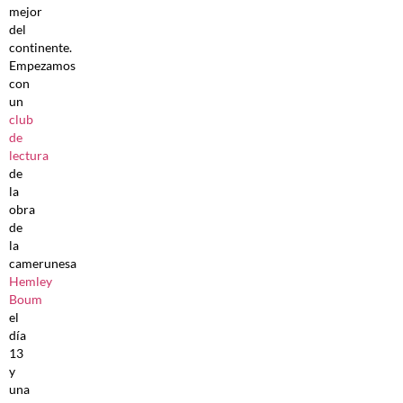
mejor
del
continente.
Empezamos
con
un
club
de
lectura
de
la
obra
de
la
camerunesa
Hemley
Boum
el
día
13
y
una