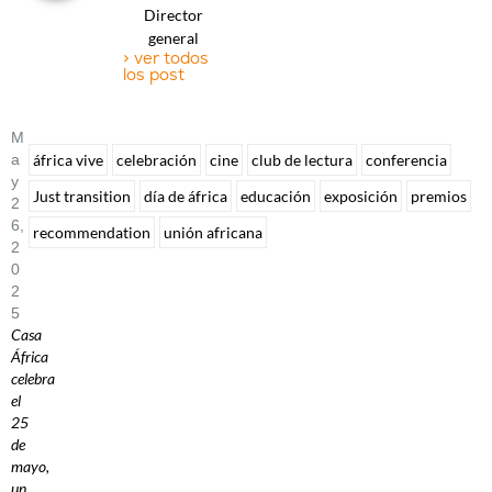
Director
general
> ver todos
los post
M
A
áfrica vive
celebración
cine
club de lectura
conferencia
Y
Just transition
día de áfrica
educación
exposición
premios
2
6,
recommendation
unión africana
2
0
2
5
Casa
África
celebra
el
25
de
mayo,
un