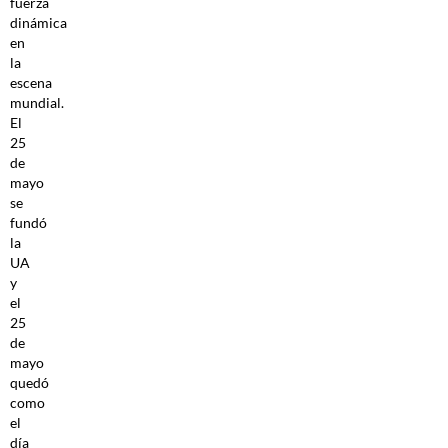
fuerza
dinámica
en
la
escena
mundial.
El
25
de
mayo
se
fundó
la
UA
y
el
25
de
mayo
quedó
como
el
día