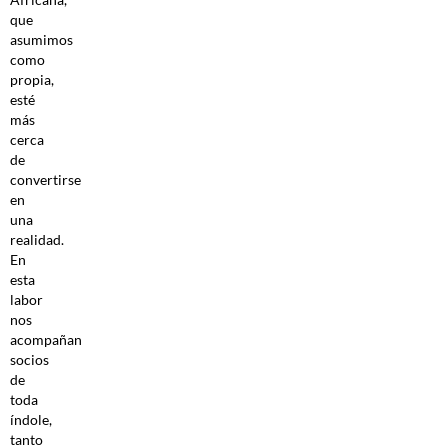
que
asumimos
como
propia,
esté
más
cerca
de
convertirse
en
una
realidad.
En
esta
labor
nos
acompañan
socios
de
toda
índole,
tanto