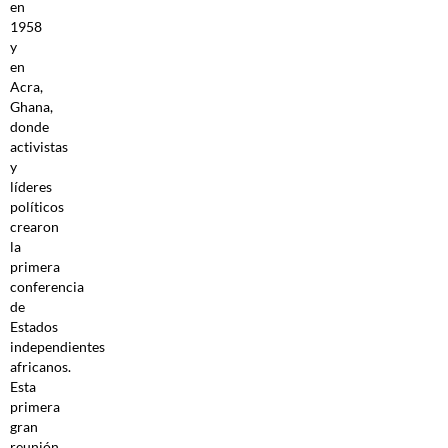
en
1958
y
en
Acra,
Ghana,
donde
activistas
y
líderes
políticos
crearon
la
primera
conferencia
de
Estados
independientes
africanos.
Esta
primera
gran
reunión