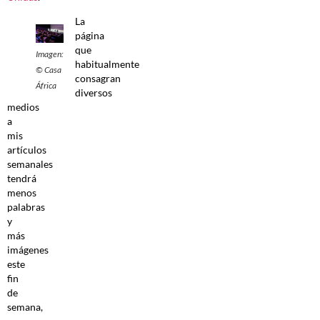
La
página
que
Imagen:
habitualmente
© Casa
consagran
África
diversos
medios
a
mis
artículos
semanales
tendrá
menos
palabras
y
más
imágenes
este
fin
de
semana,