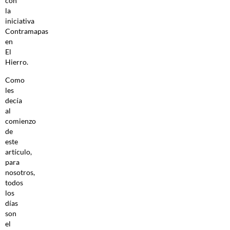
con
la
iniciativa
Contramapas
en
El
Hierro.
Como
les
decía
al
comienzo
de
este
artículo,
para
nosotros,
todos
los
días
son
el