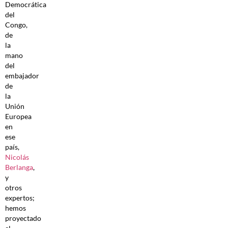
Democrática
del
Congo,
de
la
mano
del
embajador
de
la
Unión
Europea
en
ese
país,
Nicolás
Berlanga
,
y
otros
expertos;
hemos
proyectado