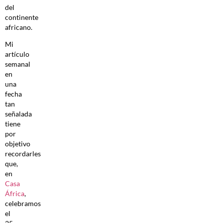
del
continente
africano.
Mi
artículo
semanal
en
una
fecha
tan
señalada
tiene
por
objetivo
recordarles
que,
en
Casa
África
,
celebramos
el