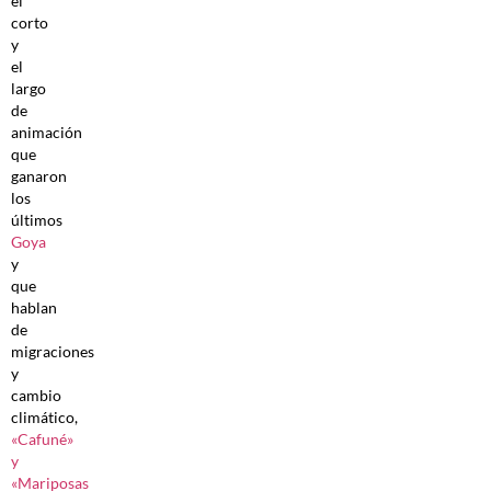
el
corto
y
el
largo
de
animación
que
ganaron
los
últimos
Goya
y
que
hablan
de
migraciones
y
cambio
climático,
«Cafuné»
y
«Mariposas