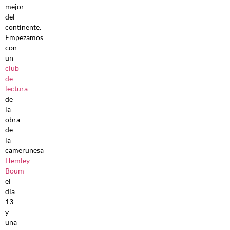
mejor
del
continente.
Empezamos
con
un
club
de
lectura
de
la
obra
de
la
camerunesa
Hemley
Boum
el
día
13
y
una