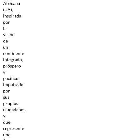
Africana
(UA),
inspirada
por
la
visión
de
un
continente
integrado,
próspero
y
pacífico,
impulsado
por
sus
propios
ciudadanos
y
que
represente
una