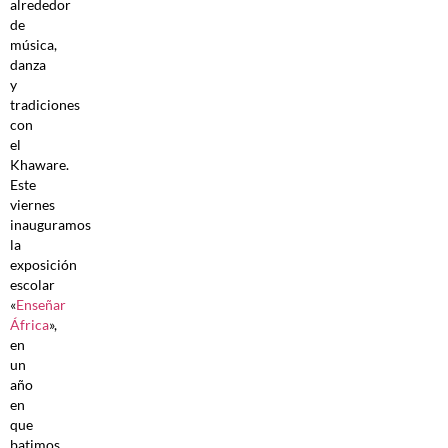
alrededor
de
música,
danza
y
tradiciones
con
el
Khaware.
Este
viernes
inauguramos
la
exposición
escolar
«
Enseñar
África
»,
en
un
año
en
que
batimos