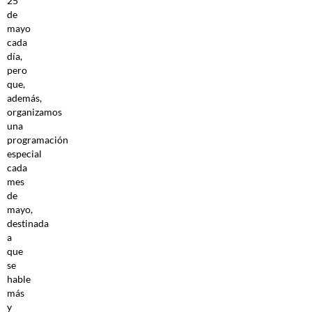
25
de
mayo
cada
día,
pero
que,
además,
organizamos
una
programación
especial
cada
mes
de
mayo,
destinada
a
que
se
hable
más
y