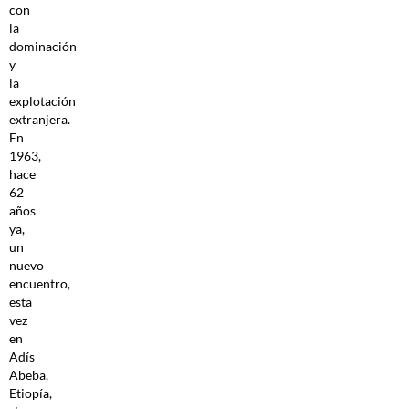
con
la
dominación
y
la
explotación
extranjera.
En
1963,
hace
62
años
ya,
un
nuevo
encuentro,
esta
vez
en
Adís
Abeba,
Etiopía,