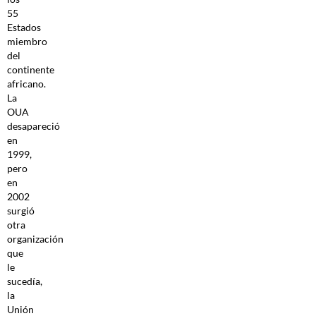
55
Estados
miembro
del
continente
africano.
La
OUA
desapareció
en
1999,
pero
en
2002
surgió
otra
organización
que
le
sucedía,
la
Unión