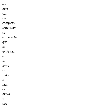
año
más,
con
un
completo
programa
de
actividades
que
se
extienden
a
lo
largo
de
todo
el
mes
de
mayo
y
que