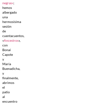
negras»
;
hemos
albergado
una
hermosísima
sesión
de
cuentacuentos,
«
Ancestros
»,
con
Bonaí
Capote
y
María
Buenadicha,
y
finalmente,
abrimos
el
patio
al
encuentro