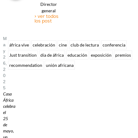
Director
general
> ver todos
los post
M
A
áfrica vive
celebración
cine
club de lectura
conferencia
Y
Just transition
día de áfrica
educación
exposición
premios
2
6,
recommendation
unión africana
2
0
2
5
Casa
África
celebra
el
25
de
mayo,
un