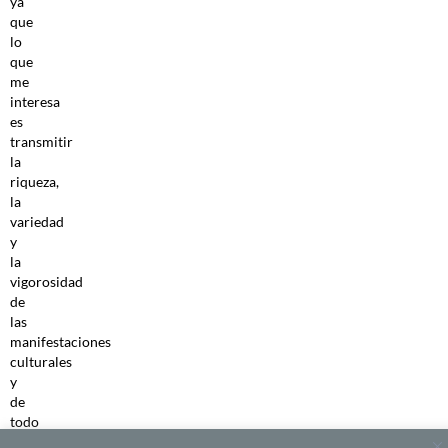
ya
que
lo
que
me
interesa
es
transmitir
la
riqueza,
la
variedad
y
la
vigorosidad
de
las
manifestaciones
culturales
y
de
todo
tipo