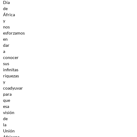
Día
de
África
y
nos
esforzamos
en
dar
a
conocer
sus
infinitas
riquezas
y
coadyuvar
para
que
esa
visión
de
la
Unión
Africana,