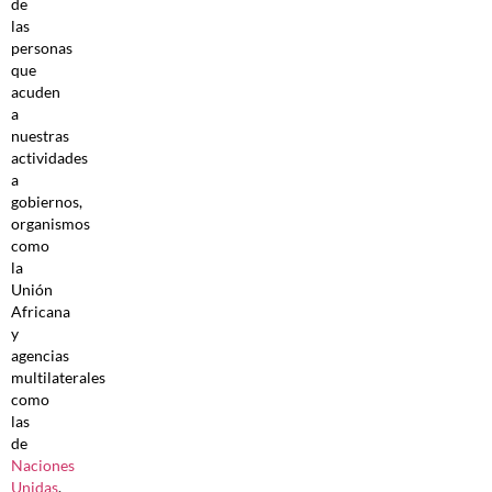
de
las
personas
que
acuden
a
nuestras
actividades
a
gobiernos,
organismos
como
la
Unión
Africana
y
agencias
multilaterales
como
las
de
Naciones
Unidas
.