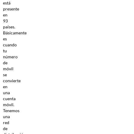
está
presente
en
93
países.
Básicamente
es
cuando
tu
número
de
móvil
se
convierte
en
una
cuenta
móvil.
Tenemos
una
red
de