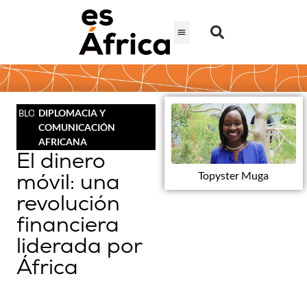
DIPLOMACIA Y
BLOG
COMUNICACIÓN
AFRICANA
El dinero
móvil: una
Topyster Muga
revolución
financiera
liderada por
África