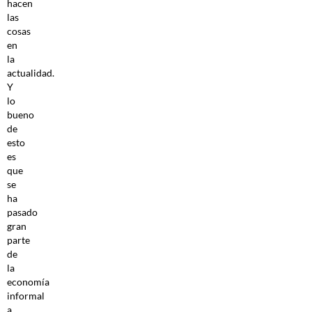
hacen
las
cosas
en
la
actualidad.
Y
lo
bueno
de
esto
es
que
se
ha
pasado
gran
parte
de
la
economía
informal
a