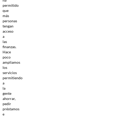
ha
permitido
que
más
personas
tengan
acceso
a
las
finanzas.
Hace
poco
ampliamos
los
servicios
permitiendo
a
la
gente
ahorrar,
pedir
préstamos
e