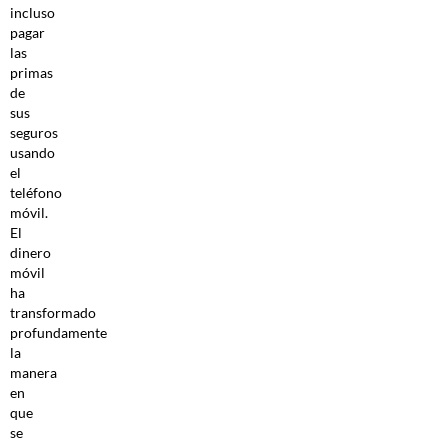
incluso
pagar
las
primas
de
sus
seguros
usando
el
teléfono
móvil.
El
dinero
móvil
ha
transformado
profundamente
la
manera
en
que
se