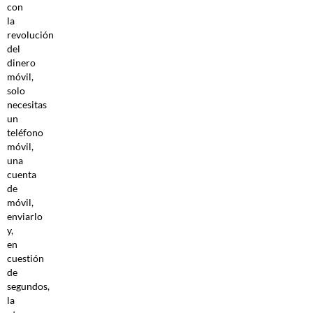
con
la
revolución
del
dinero
móvil,
solo
necesitas
un
teléfono
móvil,
una
cuenta
de
móvil,
enviarlo
y,
en
cuestión
de
segundos,
la