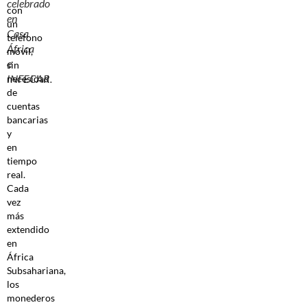
celebrado
con
en
un
Casa
teléfono
África
móvil,
e
sin
INFECAR.
necesidad
de
cuentas
bancarias
y
en
tiempo
real.
Cada
vez
más
extendido
en
África
Subsahariana,
los
monederos