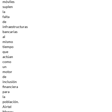
móviles
suplen
la
falta
de
infraestructuras
bancarias
al
mismo
tiempo
que
actúan
como
un
motor
de
inclusión
financiera
para
la
población.
Airtel
Money