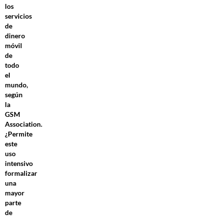
los
servicios
de
dinero
móvil
de
todo
el
mundo,
según
la
GSM
Association.
¿Permite
este
uso
intensivo
formalizar
una
mayor
parte
de