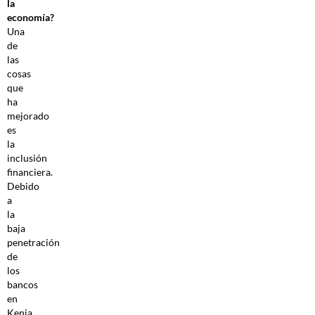
la
economía?
Una
de
las
cosas
que
ha
mejorado
es
la
inclusión
financiera.
Debido
a
la
baja
penetración
de
los
bancos
en
Kenia,