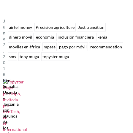
J
U
airtel money
Precision agriculture
Just transition
N
dinero móvil
economía
inclusión financiera
kenia
E
2
móviles en áfrica
mpesa
pago por móvil
recommendation
,
sms
topy muga
topyster muga
2
0
1
6
Kenia,
Somalia,
Uganda
y
Tanzania
son
algunos
de
los