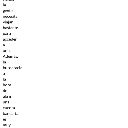
la
gente
necesita
viajar
bastante
para
acceder
a
uno.
Además,
la
burocracia
a
la
hora
de
abrir
una
cuenta
bancaria
es
muy