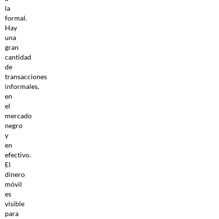
la
formal.
Hay
una
gran
cantidad
de
transacciones
informales,
en
el
mercado
negro
y
en
efectivo.
El
dinero
móvil
es
visible
para