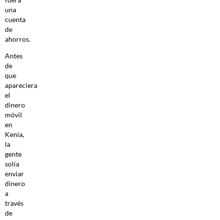
una
cuenta
de
ahorros.
Antes
de
que
apareciera
el
dinero
móvil
en
Kenia,
la
gente
solía
enviar
dinero
a
través
de