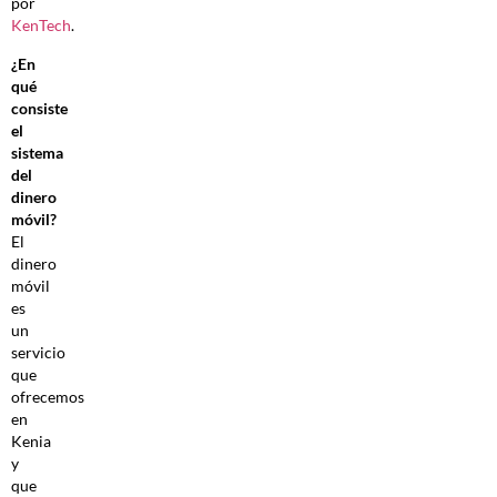
por
KenTech
.
¿En
qué
consiste
el
sistema
del
dinero
móvil?
El
dinero
móvil
es
un
servicio
que
ofrecemos
en
Kenia
y
que