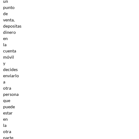
un
punto
de
venta,
depositas
dinero
en
la
cuenta
móvil
y
decides
enviarlo
a
otra
persona
que
puede
estar
en
la
otra
parte