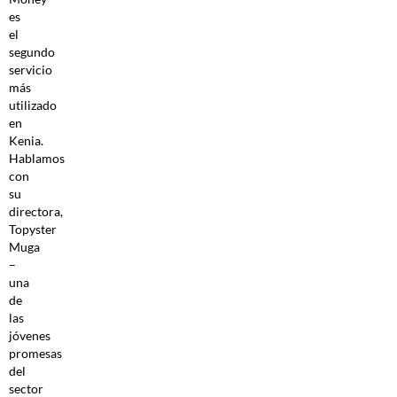
es
el
segundo
servicio
más
utilizado
en
Kenia.
Hablamos
con
su
directora,
Topyster
Muga
–
una
de
las
jóvenes
promesas
del
sector