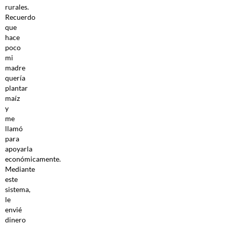
rurales.
Recuerdo
que
hace
poco
mi
madre
quería
plantar
maíz
y
me
llamó
para
apoyarla
económicamente.
Mediante
este
sistema,
le
envié
dinero