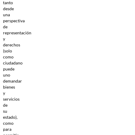
tanto
desde
una
perspectiva
de
representación
y
derechos
(solo
como
ciudadano
puede
uno
demandar
bienes
y
servicios
de
su
estado),
como
para