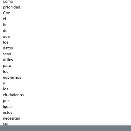
como
prioridad.
Con
el
fin
de
que
los
datos
sean
útiles
para
los
gobiernos
y
los
ciudadanos
por
igual,
estos
necesitan
ser
fácilmente