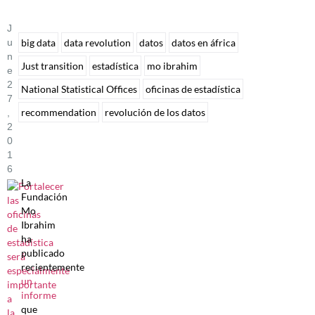
J
U
big data
data revolution
datos
datos en áfrica
N
Just transition
estadística
mo ibrahim
E
2
National Statistical Offices
oficinas de estadística
7
recommendation
revolución de los datos
,
2
0
1
6
La
Fundación
Mo
Ibrahim
ha
publicado
recientemente
un
informe
que