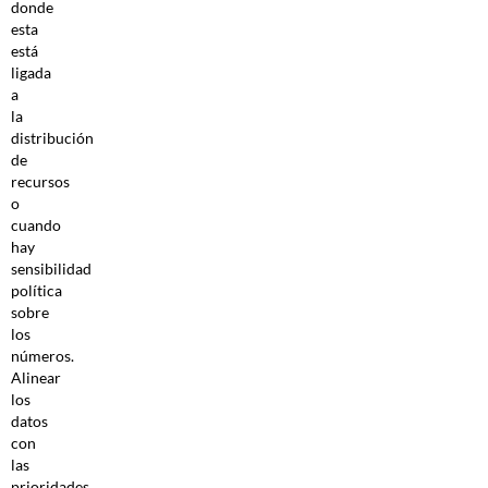
donde
esta
está
ligada
a
la
distribución
de
recursos
o
cuando
hay
sensibilidad
política
sobre
los
números.
Alinear
los
datos
con
las
prioridades