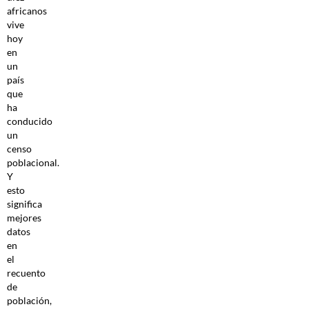
africanos
vive
hoy
en
un
país
que
ha
conducido
un
censo
poblacional.
Y
esto
significa
mejores
datos
en
el
recuento
de
población,