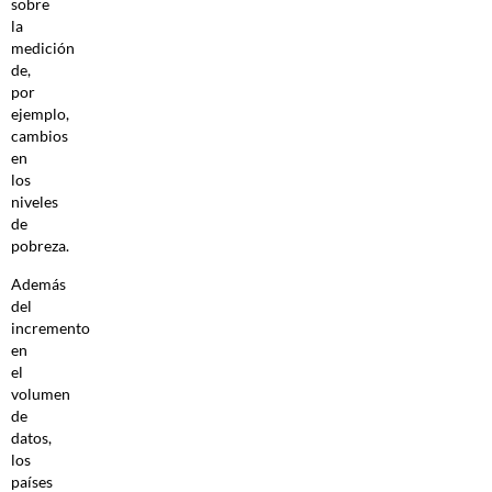
sobre
la
medición
de,
por
ejemplo,
cambios
en
los
niveles
de
pobreza.
Además
del
incremento
en
el
volumen
de
datos,
los
países