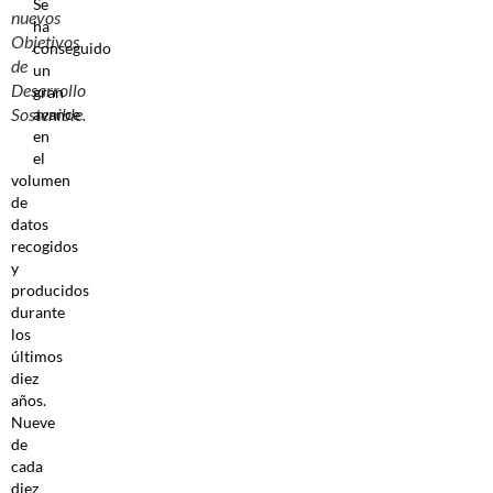
Se
nuevos
ha
Objetivos
conseguido
de
un
Desarrollo
gran
Sostenible.
avance
en
el
volumen
de
datos
recogidos
y
producidos
durante
los
últimos
diez
años.
Nueve
de
cada
diez