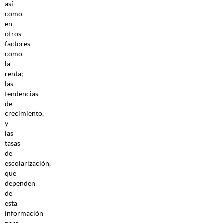
así
como
en
otros
factores
como
la
renta;
las
tendencias
de
crecimiento,
y
las
tasas
de
escolarización,
que
dependen
de
esta
información
para