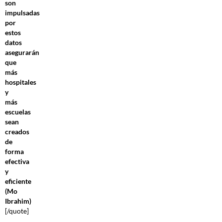
son
impulsadas
por
estos
datos
asegurarán
que
más
hospitales
y
más
escuelas
sean
creados
de
forma
efectiva
y
eficiente
(Mo
Ibrahim)
[/quote]