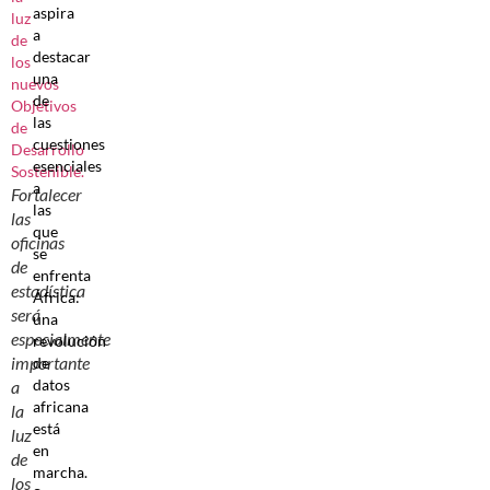
aspira
a
destacar
una
de
las
cuestiones
esenciales
a
Fortalecer
las
las
que
oficinas
se
de
enfrenta
estadística
África:
será
una
especialmente
revolución
importante
de
datos
a
africana
la
está
luz
en
de
marcha.
los