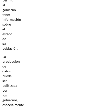
permitir
al
gobierno
tener
información
sobre
el
estado
de
su
población.
La
producción
de
datos
puede
ser
politizada
por
los
gobiernos,
especialmente