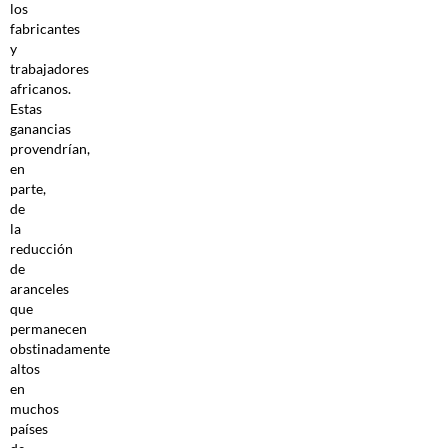
los
fabricantes
y
trabajadores
africanos.
Estas
ganancias
provendrían,
en
parte,
de
la
reducción
de
aranceles
que
permanecen
obstinadamente
altos
en
muchos
países