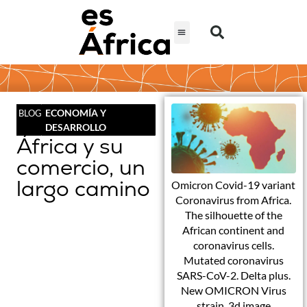
ECONOMÍA Y
BLOG
DESARROLLO
África y su
comercio, un
largo camino
Omicron Covid-19 variant
Coronavirus from Africa.
The silhouette of the
African continent and
coronavirus cells.
Mutated coronavirus
SARS-CoV-2. Delta plus.
New OMICRON Virus
strain. 3d image