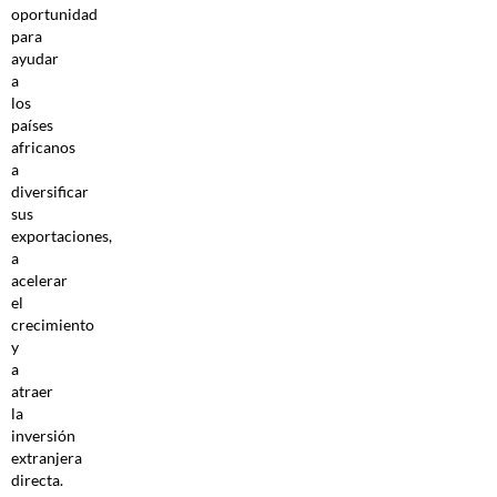
oportunidad
para
ayudar
a
los
países
africanos
a
diversificar
sus
exportaciones,
a
acelerar
el
crecimiento
y
a
atraer
la
inversión
extranjera
directa.