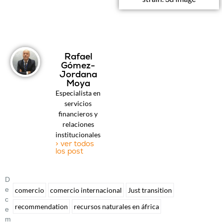
Rafael
Gómez-
Jordana
Moya
Especialista en
servicios
financieros y
relaciones
institucionales
> ver todos
los post
D
E
comercio
comercio internacional
Just transition
C
recommendation
recursos naturales en áfrica
E
M