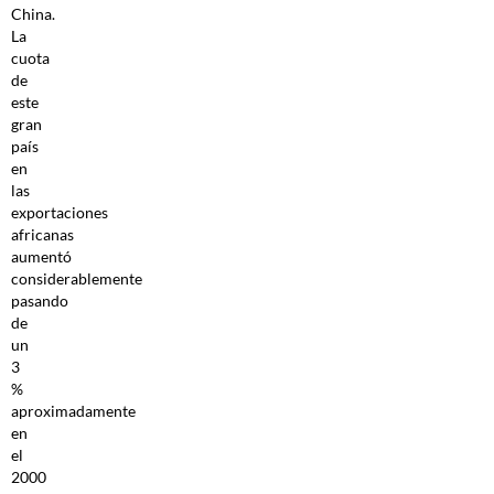
China.
La
cuota
de
este
gran
país
en
las
exportaciones
africanas
aumentó
considerablemente
pasando
de
un
3
%
aproximadamente
en
el
2000