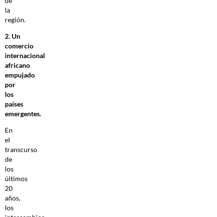
de
la
región.
2. Un
comercio
internacional
africano
empujado
por
los
países
emergentes.
En
el
transcurso
de
los
últimos
20
años,
los