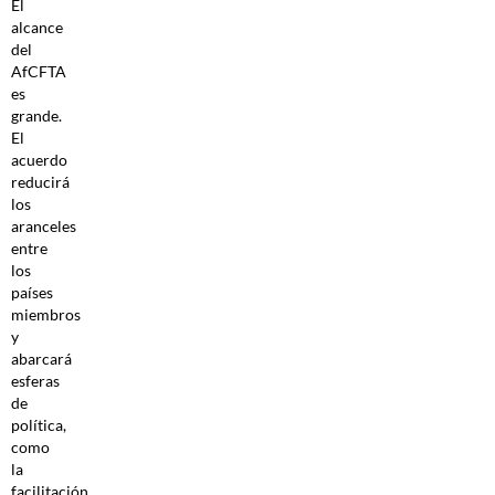
El
alcance
del
AfCFTA
es
grande.
El
acuerdo
reducirá
los
aranceles
entre
los
países
miembros
y
abarcará
esferas
de
política,
como
la
facilitación