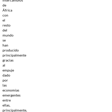
intercambios
de
África
con
el
resto
del
mundo
se
han
producido
principalmente
gracias
al
empuje
dado
por
las
economías
emergentes
entre
ellas,
principalmente,