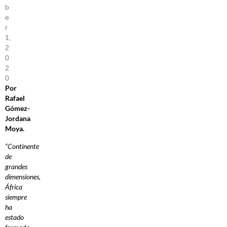
B
E
R
1,
2
0
2
0
Por
Rafael
Gómez-
Jordana
Moya.
“Continente
de
grandes
dimensiones,
África
siempre
ha
estado