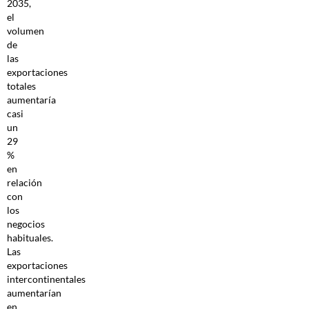
2035,
el
volumen
de
las
exportaciones
totales
aumentaría
casi
un
29
%
en
relación
con
los
negocios
habituales.
Las
exportaciones
intercontinentales
aumentarían
en