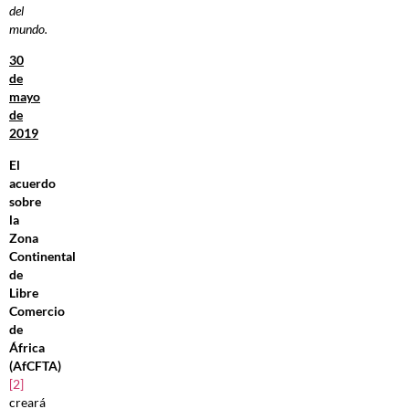
del
mundo.
30
de
mayo
de
2019
El
acuerdo
sobre
la
Zona
Continental
de
Libre
Comercio
de
África
(AfCFTA)
[2]
creará