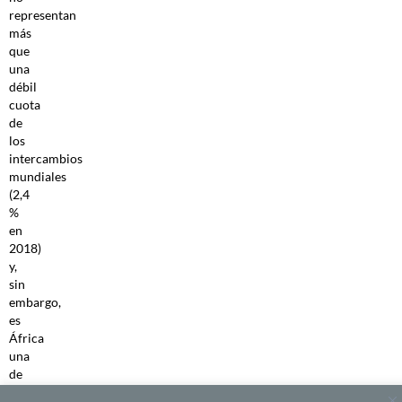
representan
más
que
una
débil
cuota
de
los
intercambios
mundiales
(2,4
%
en
2018)
y,
sin
embargo,
es
África
una
de
las