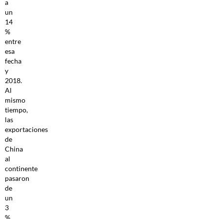
a
un
14
%
entre
esa
fecha
y
2018.
Al
mismo
tiempo,
las
exportaciones
de
China
al
continente
pasaron
de
un
3
%