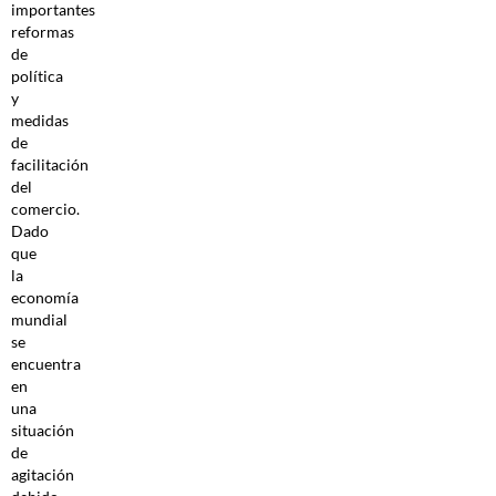
importantes
reformas
de
política
y
medidas
de
facilitación
del
comercio.
Dado
que
la
economía
mundial
se
encuentra
en
una
situación
de
agitación