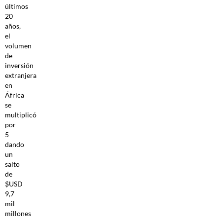
últimos
20
años,
el
volumen
de
inversión
extranjera
en
África
se
multiplicó
por
5
dando
un
salto
de
$USD
9,7
mil
millones