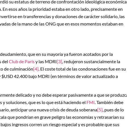
perdió su estatus de terreno de confrontación ideológica económica
sta. En esos años la prioridad estaba en otro lado, precisamente en
nvertirse en transferencias y donaciones de carácter solidario, las
llevadas de la mano de las ONG que en esos momentos estaban en
endeudamiento, que en su mayoría ya fueron acotados por la
as del
Club de París
y las MDRI
[3]
, redujeron sustancialmente la
to de culminación
[4]
. El coste total de las condonaciones fue en su
$USD 42.400 bajo MDRI (en términos de valor actualizado a
armente delicado y no debe esperar pasivamente a que se produzc
s y soluciones, que es lo que está haciendo el
FMI
. También debe
esario, anticipar una nueva crisis de deuda soberana
[5]
, pues de lo
ala que pondrían en grave peligro las economías y retrasarían su
bajos ingresos corren un riesgo especial y es probable que sus