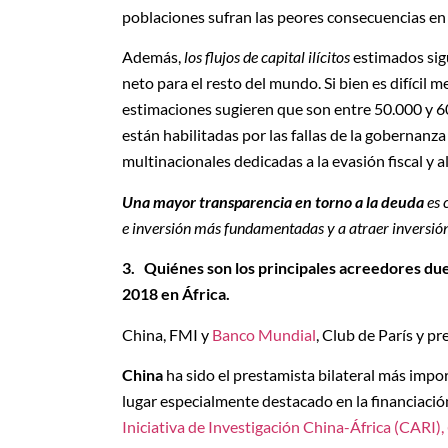
poblaciones sufran las peores consecuencias en c
Además,
los flujos de capital ilícitos
estimados sig
neto para el resto del mundo. Si bien es difícil m
estimaciones sugieren que son entre 50.000 y 60.
están habilitadas por las fallas de la gobernanza
multinacionales dedicadas a la evasión fiscal y 
Una mayor transparencia en torno a la deuda
es 
e inversión más fundamentadas y a atraer inversión
3.
Quiénes son los principales acreedores due
2018 en África.
China, FMI y
Banco Mundial
, Club de París y p
China
ha sido el prestamista bilateral más impo
lugar especialmente destacado en la financiación
Iniciativa de Investigación China-África (CARI),