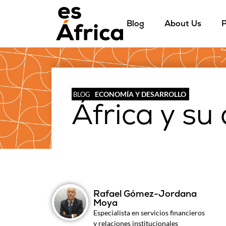
Blog
About Us
P
ECONOMÍA Y DESARROLLO
BLOG
África y su
Rafael Gómez-Jordana
Moya
Especialista en servicios financieros
y relaciones institucionales