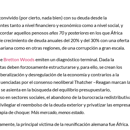
convivido (por cierto, nada bien) con su deuda desde la
tes tanto a nivel financiero y económico como a nivel social, y
ecordar aquellos penosos
años 70 y posteriores
en los que África
de crecimiento de deuda anuales del 20% y del 30% con una oferta
riana como en otras regiones, de una corrupción a gran escala.
de
Bretton Woods
emiten un diagnóstico terminal. Dada la
stas deben forzosamente estructurarse y, para ello, se crean los
iberalización y desregulación de la economía y contrarios a la
nfluenciadas por el consenso neoliberal Thatcher –Reagan marcan l
a, se asienta en la búsqueda del equilibrio presupuestario,
o en sectores sociales, el abandono de la burocracia redistributiv
rivilegiar el reembolso de la deuda exterior y privatizar las empres
erapia de choque:
Más mercado, menos estado
.
amente, la principal víctima de la reunificación alemana fue África.