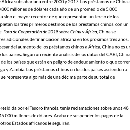
de África subsahariana entre 2000 y 2017. Los préstamos de China 
0.000 millones de dólares cada año de un promedio de 5.000
a sido el mayor receptor de que representan un tercio de los
pletan los tres primeros destinos de los préstamos chinos, con un
el
Foro de Cooperación de 2018 sobre China y África
, China se
s adicionales de financiación africana en los próximos tres años,
pesar del aumento de los préstamos chinos a África, China no es u
los países. Según un reciente análisis de los datos del CARI, Chin
s de los países que están en peligro de endeudamiento o que corre
Congo y Zambia. Los préstamos chinos en los dos países ascienden a
 que representa algo más de una décima parte de su total de
 presidida por el Tesoro francés, tenía reclamaciones sobre unos 48
45.000 millones de dólares. Acaba de suspender los pagos de la
tros Estados africanos le seguirán.