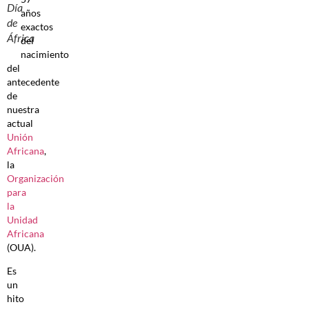
Día
años
de
exactos
África
del
nacimiento
del
antecedente
de
nuestra
actual
Unión
Africana
,
la
Organización
para
la
Unidad
Africana
(OUA).
Es
un
hito