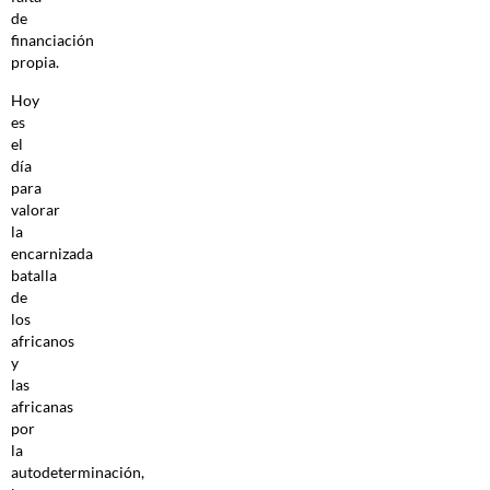
de
financiación
propia.
Hoy
es
el
día
para
valorar
la
encarnizada
batalla
de
los
africanos
y
las
africanas
por
la
autodeterminación,