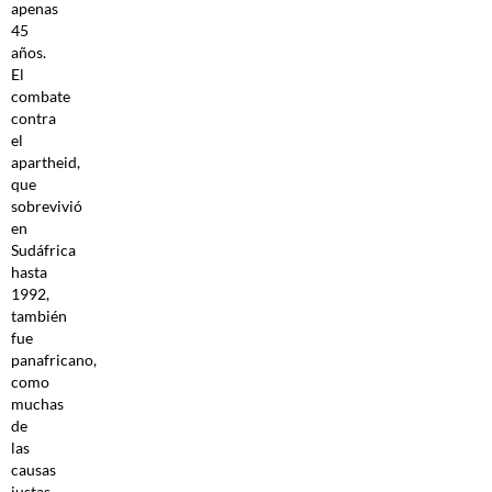
apenas
45
años.
El
combate
contra
el
apartheid,
que
sobrevivió
en
Sudáfrica
hasta
1992,
también
fue
panafricano,
como
muchas
de
las
causas
justas