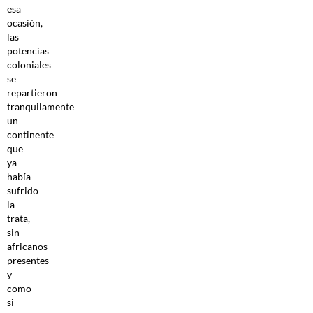
esa
ocasión,
las
potencias
coloniales
se
repartieron
tranquilamente
un
continente
que
ya
había
sufrido
la
trata,
sin
africanos
presentes
y
como
si