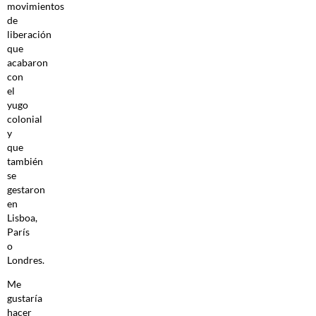
movimientos
de
liberación
que
acabaron
con
el
yugo
colonial
y
que
también
se
gestaron
en
Lisboa,
París
o
Londres.
Me
gustaría
hacer