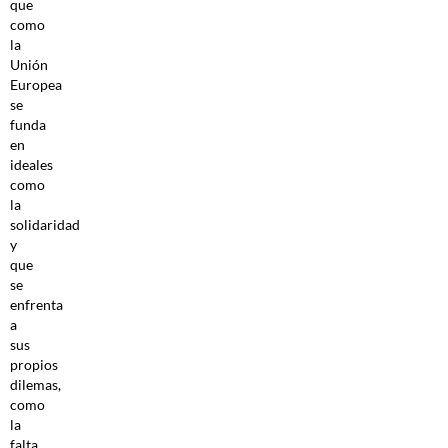
que
como
la
Unión
Europea
se
funda
en
ideales
como
la
solidaridad
y
que
se
enfrenta
a
sus
propios
dilemas,
como
la
falta