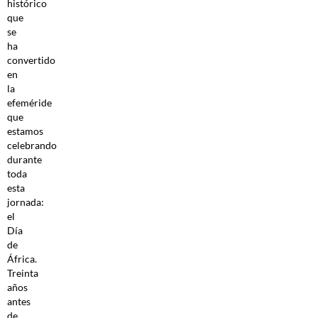
histórico
que
se
ha
convertido
en
la
efeméride
que
estamos
celebrando
durante
toda
esta
jornada:
el
Día
de
África.
Treinta
años
antes
de