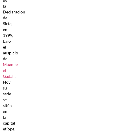
de
la
Declaración
de
Sirte,
en
1999,
bajo
el
auspicio
de
Muamar
el
Gadafi
.
Hoy
su
sede
se
sitúa
en
la
capital
etíope,