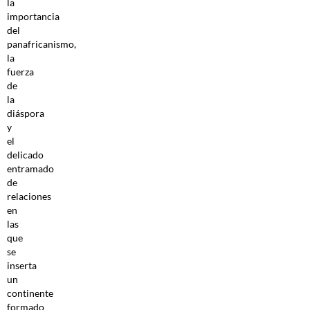
la
importancia
del
panafricanismo,
la
fuerza
de
la
diáspora
y
el
delicado
entramado
de
relaciones
en
las
que
se
inserta
un
continente
formado