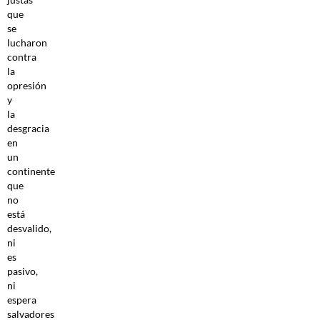
que
se
lucharon
contra
la
opresión
y
la
desgracia
en
un
continente
que
no
está
desvalido,
ni
es
pasivo,
ni
espera
salvadores