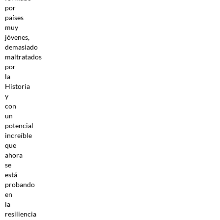
por
países
muy
jóvenes,
demasiado
maltratados
por
la
Historia
y
con
un
potencial
increíble
que
ahora
se
está
probando
en
la
resiliencia