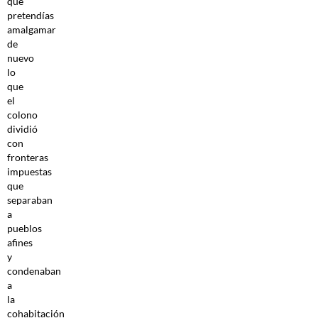
que
pretendías
amalgamar
de
nuevo
lo
que
el
colono
dividió
con
fronteras
impuestas
que
separaban
a
pueblos
afines
y
condenaban
a
la
cohabitación