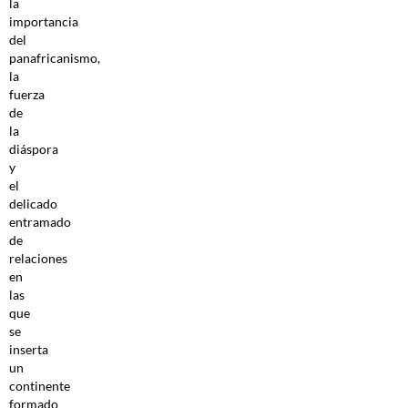
la
importancia
del
panafricanismo,
la
fuerza
de
la
diáspora
y
el
delicado
entramado
de
relaciones
en
las
que
se
inserta
un
continente
formado