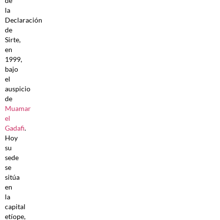
de
la
Declaración
de
Sirte,
en
1999,
bajo
el
auspicio
de
Muamar
el
Gadafi
.
Hoy
su
sede
se
sitúa
en
la
capital
etíope,