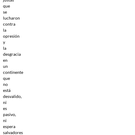
que
se
lucharon
contra
la
opresión
y
la
desgracia
en
un
continente
que
no
está
desvalido,
ni
es
pasivo,
ni
espera
salvadores