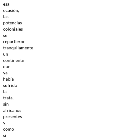
esa
ocasión,
las
potencias
coloniales
se
repartieron
tranquilamente
un
continente
que
ya
había
sufrido
la
trata,
sin
africanos
presentes
y
como
si