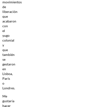
movimientos
de
liberación
que
acabaron
con
el
yugo
colonial
y
que
también
se
gestaron
en
Lisboa,
París
o
Londres.
Me
gustaría
hacer