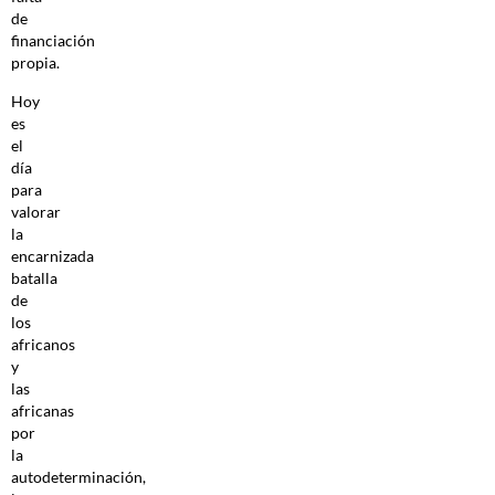
de
financiación
propia.
Hoy
es
el
día
para
valorar
la
encarnizada
batalla
de
los
africanos
y
las
africanas
por
la
autodeterminación,