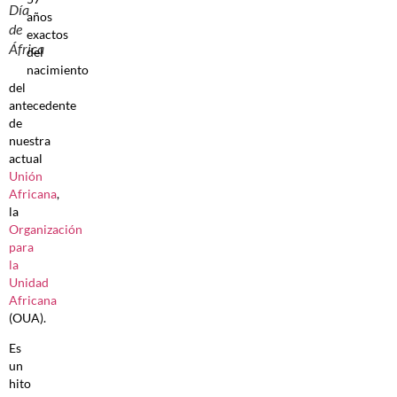
Día
años
de
exactos
África
del
nacimiento
del
antecedente
de
nuestra
actual
Unión
Africana
,
la
Organización
para
la
Unidad
Africana
(OUA).
Es
un
hito