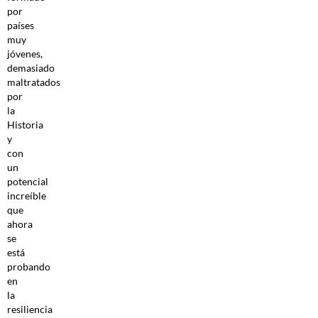
por
países
muy
jóvenes,
demasiado
maltratados
por
la
Historia
y
con
un
potencial
increíble
que
ahora
se
está
probando
en
la
resiliencia