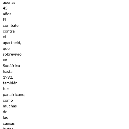
apenas
45
años.
El
combate
contra
el
apartheid,
que
sobrevivió
en
Sudáfrica
hasta
1992,
también
fue
panafricano,
como
muchas
de
las
causas
justas