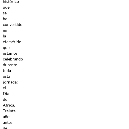
histórico
que
se
ha
convertido
en
la
efeméride
que
estamos
celebrando
durante
toda
esta
jornada:
el
Día
de
África.
Treinta
años
antes
de