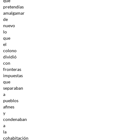
que
pretendías
amalgamar
de
nuevo
lo
que
el
colono
dividió
con
fronteras
impuestas
que
separaban
a
pueblos
afines
y
condenaban
a
la
cohabitación