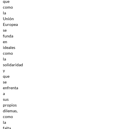
que
como
la
Unión
Europea
se
funda
en
ideales
como
la
solidaridad
y
que
se
enfrenta
a
sus
propios
dilemas,
como
la
falta