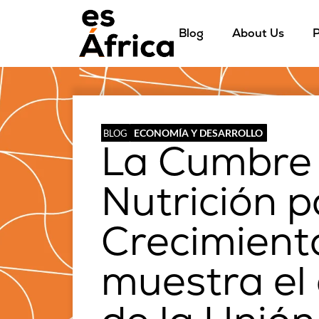
Blog
About Us
P
ECONOMÍA Y DESARROLLO
BLOG
La Cumbre 
Nutrición p
Crecimient
muestra el