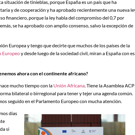
ta situación de tinieblas, porque España es un país que ha
ria y de cooperación y ha aprobado recientemente una nueva le
o financiero, porque la ley habla del compromiso del 0,7 por
demás, se ha aprobado con amplio consenso, salvo la excepción de
nión Europea y tengo que decirte que muchos de los países de la
o Europeo
y desde luego de la sociedad civil, miran a España con e
tenemos ahora con el continente africano?
 hace mucho tiempo con la
Uni
ó
n Africana
. Tiene la Asamblea ACP
e forma bilateral o birregional para tener y tejer una agenda común.
hemos seguido en el Parlamento Europeo con mucha atención.
imos días
nte
da si