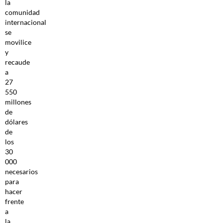
la
comunidad
internacional
se
movilice
y
recaude
a
27
550
millones
de
dólares
de
los
30
000
necesarios
para
hacer
frente
a
la