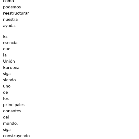
cómo
podemos
reestructurar
nuestra
ayuda.
Es
esencial
que
la
Unión
Europea
siga
siendo
uno
de
los
principales
donantes
del
mundo,
siga
construyendo