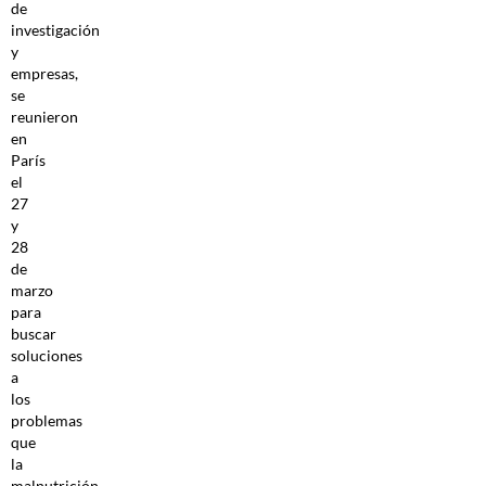
de
investigación
y
empresas,
se
reunieron
en
París
el
27
y
28
de
marzo
para
buscar
soluciones
a
los
problemas
que
la
malnutrición