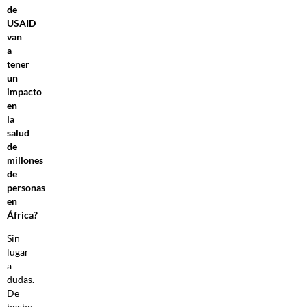
de
USAID
van
a
tener
un
impacto
en
la
salud
de
millones
de
personas
en
África?
Sin
lugar
a
dudas.
De
hecho,