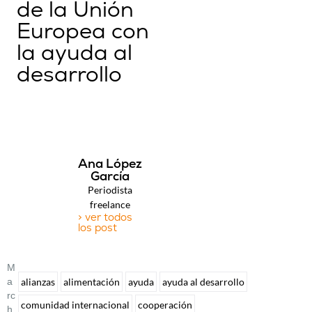
de la Unión
Europea con
la ayuda al
desarrollo
Ana López
García
Periodista
freelance
> ver todos
los post
M
A
alianzas
alimentación
ayuda
ayuda al desarrollo
Rc
comunidad internacional
cooperación
H