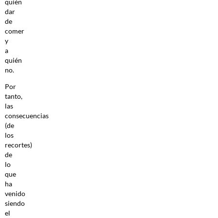
quién
dar
de
comer
y
a
quién
no.
Por
tanto,
las
consecuencias
(de
los
recortes)
de
lo
que
ha
venido
siendo
el