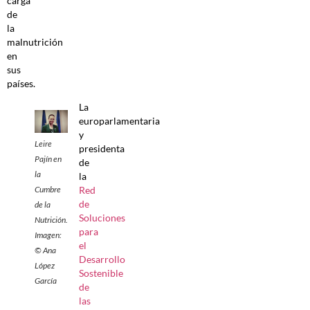
carga
de
la
malnutrición
en
sus
países.
La
europarlamentaria
y
Leire
presidenta
Pajín en
de
la
la
Cumbre
Red
de
de la
Soluciones
Nutrición.
para
Imagen:
el
© Ana
Desarrollo
López
Sostenible
García
de
las