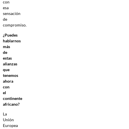
con
esa
sensación
de
compromiso.
¿Puedes
hablarnos
más
de
estas
alianzas
que
tenemos
ahora
con
el
continente
africano?
La
Unión
Europea