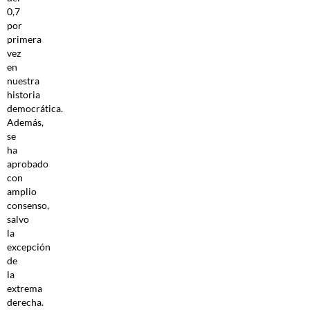
0,7
por
primera
vez
en
nuestra
historia
democrática.
Además,
se
ha
aprobado
con
amplio
consenso,
salvo
la
excepción
de
la
extrema
derecha.