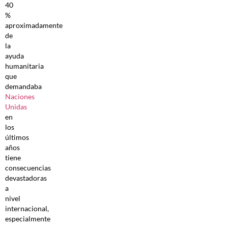
40
%
aproximadamente
de
la
ayuda
humanitaria
que
demandaba
Naciones
Unidas
en
los
últimos
años
tiene
consecuencias
devastadoras
a
nivel
internacional,
especialmente