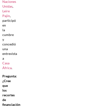
Naciones
Unidas
,
Leire
Pajín
,
participó
en
la
cumbre
y
concedió
una
entrevista
a
Casa
África
.
Pregunta:
¿Cree
que
los
recortes
de
financiación