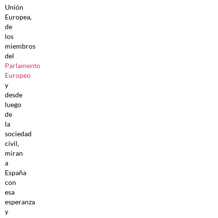
Unión
Europea,
de
los
miembros
del
Parlamento
Europeo
y
desde
luego
de
la
sociedad
civil,
miran
a
España
con
esa
esperanza
y