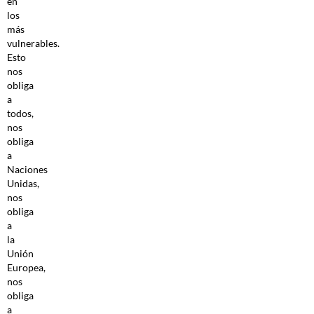
en
los
más
vulnerables.
Esto
nos
obliga
a
todos,
nos
obliga
a
Naciones
Unidas,
nos
obliga
a
la
Unión
Europea,
nos
obliga
a