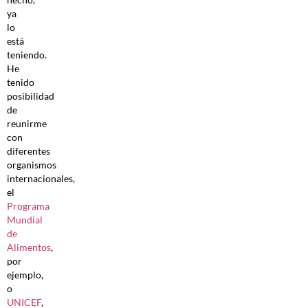
ya
lo
está
teniendo.
He
tenido
posibilidad
de
reunirme
con
diferentes
organismos
internacionales,
el
Programa
Mundial
de
Alimentos
,
por
ejemplo,
o
UNICEF
,