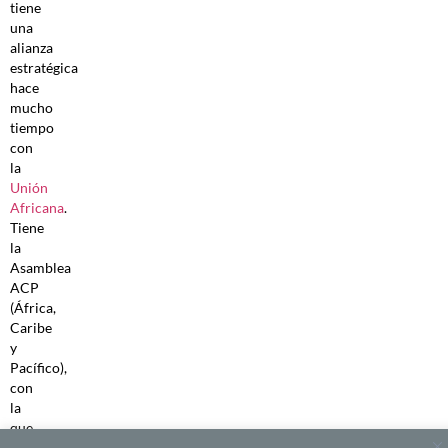
tiene
una
alianza
estratégica
hace
mucho
tiempo
con
la
Uni
ó
n
Africana
.
Tiene
la
Asamblea
ACP
(África,
Caribe
y
Pacífico),
con
la
que
trabaja