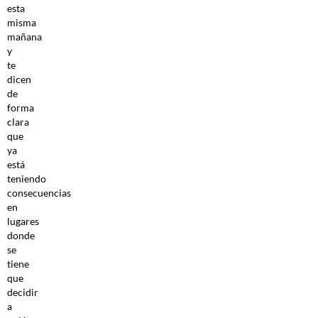
esta
misma
mañana
y
te
dicen
de
forma
clara
que
ya
está
teniendo
consecuencias
en
lugares
donde
se
tiene
que
decidir
a