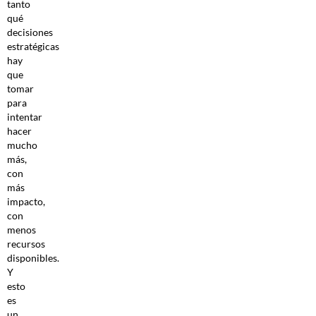
tanto
qué
decisiones
estratégicas
hay
que
tomar
para
intentar
hacer
mucho
más,
con
más
impacto,
con
menos
recursos
disponibles.
Y
esto
es
un