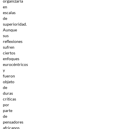
organizarla
en
escalas
de
superioridad.
Aunque
sus
reflexiones
sufren
ciertos
enfoques
eurocéntricos
y
fueron
objeto
de
duras
críticas
por
parte
de
pensadores
africanos