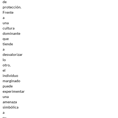
de
protección.
Frente
a
una
cultura
dominante
que
tiende
a
desvalorizar
lo
otro,
el
individuo
marginado
puede
experimentar
una
amenaza
simbólica
a
su