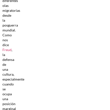
diferentes
olas
migratorias
desde
la
posguerra
mundial.
Como
nos
dice
Freud
,
la
defensa
de
una
cultura,
especialmente
cuando
se
ocupa
una
posición
marginal