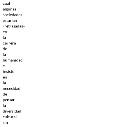
cual
algunas
sociedades
estarían
«retrasadas»
en
la
carrera
de
la
humanidad
e
insiste
en
la
necesidad
de
pensar
la
diversidad
cultural
sin