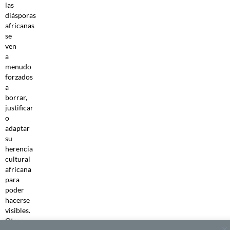
las
diásporas
africanas
se
ven
a
menudo
forzados
a
borrar,
justificar
o
adaptar
su
herencia
cultural
africana
para
poder
hacerse
visibles.
Otros