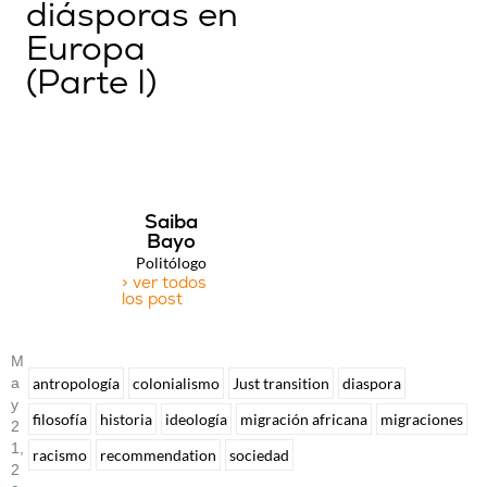
diásporas en
Europa
(Parte I)
Saiba
Bayo
Politólogo
> ver todos
los post
M
A
antropología
colonialismo
Just transition
diaspora
Y
filosofía
historia
ideología
migración africana
migraciones
2
1,
racismo
recommendation
sociedad
2