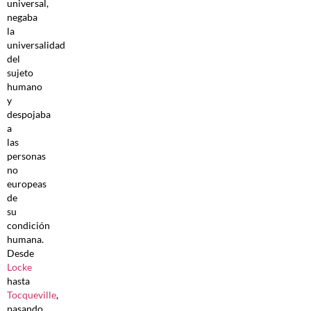
universal,
negaba
la
universalidad
del
sujeto
humano
y
despojaba
a
las
personas
no
europeas
de
su
condición
humana.
Desde
Locke
hasta
Tocqueville
,
pasando