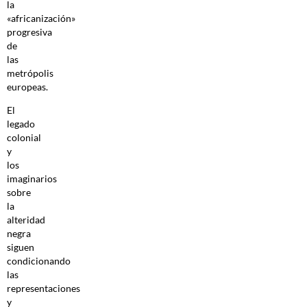
la
«africanización»
progresiva
de
las
metrópolis
europeas.
El
legado
colonial
y
los
imaginarios
sobre
la
alteridad
negra
siguen
condicionando
las
representaciones
y