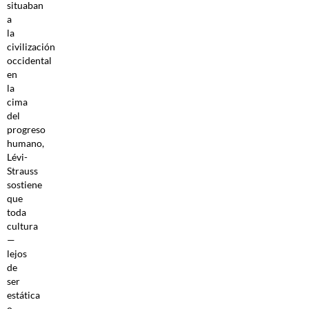
situaban
a
la
civilización
occidental
en
la
cima
del
progreso
humano,
Lévi-
Strauss
sostiene
que
toda
cultura
—
lejos
de
ser
estática
o