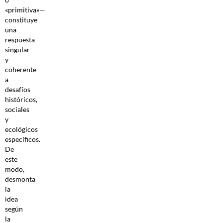
«primitiva»—
constituye
una
respuesta
singular
y
coherente
a
desafíos
históricos,
sociales
y
ecológicos
específicos.
De
este
modo,
desmonta
la
idea
según
la