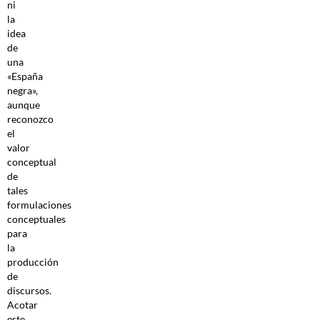
ni
la
idea
de
una
«España
negra»,
aunque
reconozco
el
valor
conceptual
de
tales
formulaciones
conceptuales
para
la
producción
de
discursos.
Acotar
este