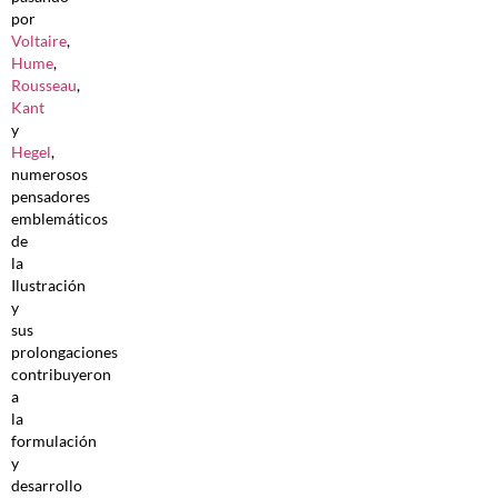
por
Voltaire
,
Hume
,
Rousseau
,
Kant
y
Hegel
,
numerosos
pensadores
emblemáticos
de
la
Ilustración
y
sus
prolongaciones
contribuyeron
a
la
formulación
y
desarrollo