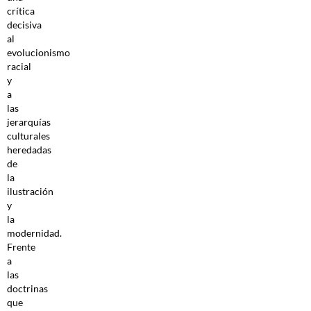
crítica
decisiva
al
evolucionismo
racial
y
a
las
jerarquías
culturales
heredadas
de
la
ilustración
y
la
modernidad.
Frente
a
las
doctrinas
que