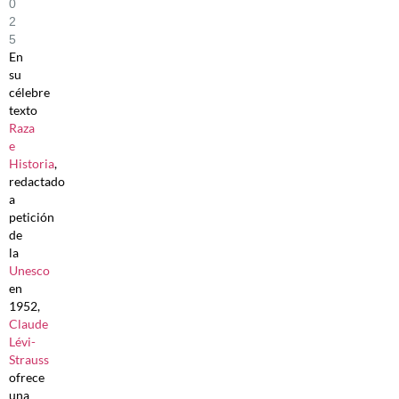
0
2
5
En
su
célebre
texto
Raza
e
Historia
,
redactado
a
petición
de
la
Unesco
en
1952,
Claude
Lévi-
Strauss
ofrece
una