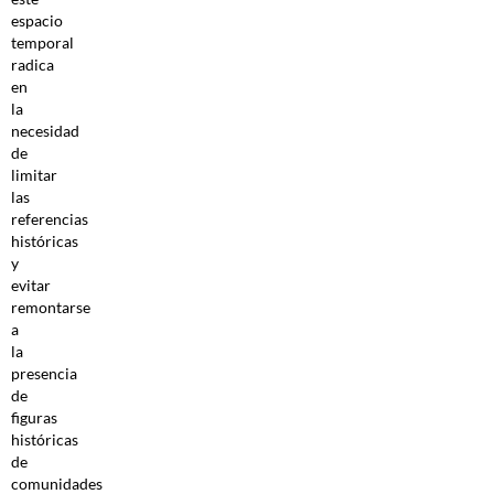
espacio
temporal
radica
en
la
necesidad
de
limitar
las
referencias
históricas
y
evitar
remontarse
a
la
presencia
de
figuras
históricas
de
comunidades