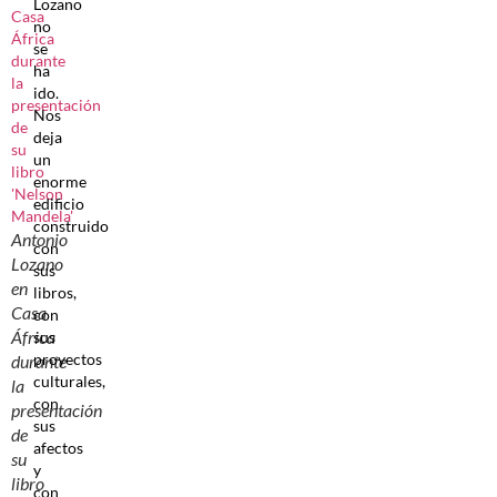
Lozano
no
se
ha
ido.
Nos
deja
un
enorme
edificio
construido
Antonio
con
Lozano
sus
en
libros,
Casa
con
África
sus
proyectos
durante
culturales,
la
con
presentación
sus
de
afectos
su
y
libro
con