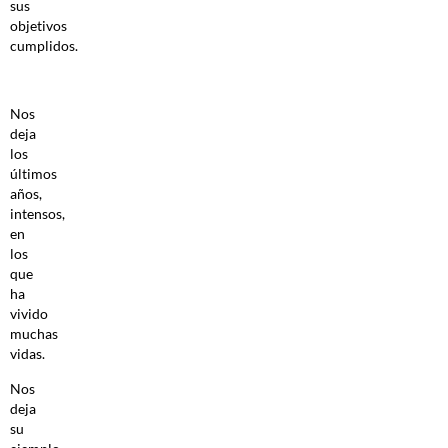
sus
objetivos
cumplidos.
Nos
deja
los
últimos
años,
intensos,
en
los
que
ha
vivido
muchas
vidas.
Nos
deja
su