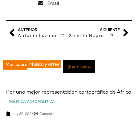
Email
ANTERIOR
SIGUIENTE
Antonio Lozano: “Tenemos que retener de Mandela la convicción para combatir la injusticia”
Semilla Negra – Programa 61: Canciones que nos cuentan África en los libros de Antonio Lozano
Música y artes
Más sobre
ver todos
Por una mejor representación cartográfica de África
POLÍTICA Y GEOPOLÍTICA
July 30, 2026
Comenta