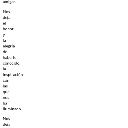
amigos.
Nos
deja
el
honor
y
la
alegría
de
haberle
conocido,
la
inspiración
con
las
que
nos
ha
iluminado.
Nos
deja