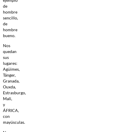
ejemplo
de
hombre
sencillo,
de
hombre
bueno.
Nos
quedan
sus
lugares:
Agüimes,
Tánger,
Granada,
Ouxda,
Estrasburgo,
Mali,
y
ÁFRICA,
con
mayúsculas.