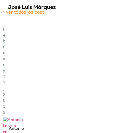
José Luis Márquez
> ver todos los post
F
E
B
R
U
A
R
Y
1
1
,
2
0
1
9
Antonio