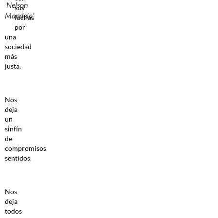
'Nelson
sus
Mandela'
luchas
por
una
sociedad
más
justa.
Nos
deja
un
sinfín
de
compromisos
sentidos.
Nos
deja
todos