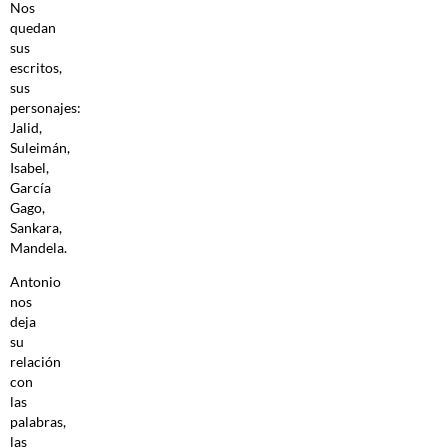
Nos
quedan
sus
escritos,
sus
personajes:
Jalid,
Suleimán,
Isabel,
García
Gago,
Sankara,
Mandela.
Antonio
nos
deja
su
relación
con
las
palabras,
las