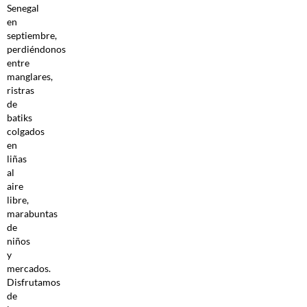
Senegal
en
septiembre,
perdiéndonos
entre
manglares,
ristras
de
batiks
colgados
en
liñas
al
aire
libre,
marabuntas
de
niños
y
mercados.
Disfrutamos
de