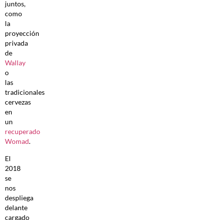
juntos,
como
la
proyección
privada
de
Wallay
o
las
tradicionales
cervezas
en
un
recuperado
Womad
.
El
2018
se
nos
despliega
delante
cargado