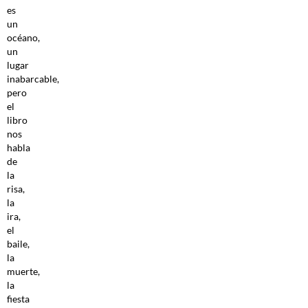
es
un
océano,
un
lugar
inabarcable,
pero
el
libro
nos
habla
de
la
risa,
la
ira,
el
baile,
la
muerte,
la
fiesta