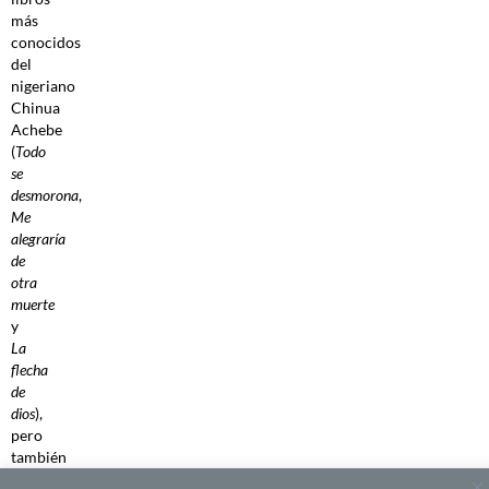
más
conocidos
del
nigeriano
Chinua
Achebe
(
Todo
se
desmorona
,
Me
alegraría
de
otra
muerte
y
La
flecha
de
dios
),
pero
también
a