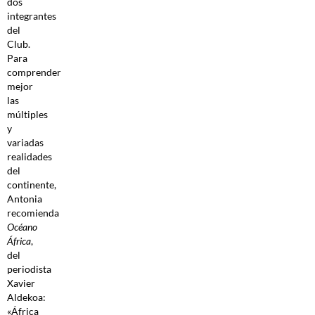
dos
integrantes
del
Club.
Para
comprender
mejor
las
múltiples
y
variadas
realidades
del
continente,
Antonia
recomienda
Océano
África
,
del
periodista
Xavier
Aldekoa:
«África