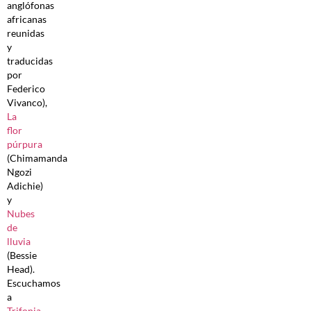
anglófonas
africanas
reunidas
y
traducidas
por
Federico
Vivanco),
La
flor
púrpura
(Chimamanda
Ngozi
Adichie)
y
Nubes
de
lluvia
(Bessie
Head).
Escuchamos
a
Trifonia