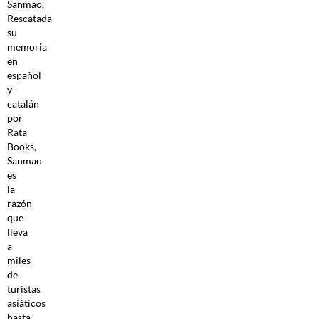
Sanmao.
Rescatada
su
memoria
en
español
y
catalán
por
Rata
Books,
Sanmao
es
la
razón
que
lleva
a
miles
de
turistas
asiáticos
hasta