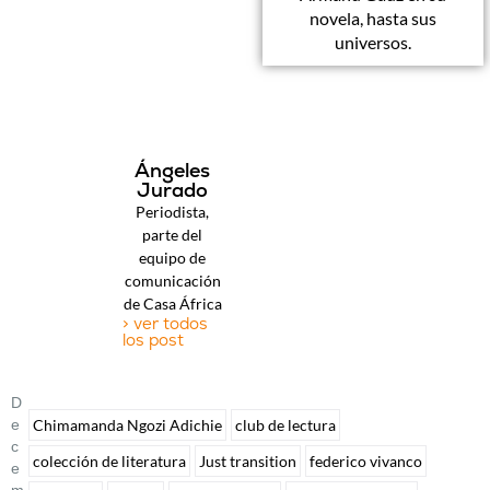
novela, hasta sus
universos.
Ángeles
Jurado
Periodista,
parte del
equipo de
comunicación
de Casa África
> ver todos
los post
D
E
Chimamanda Ngozi Adichie
club de lectura
C
colección de literatura
Just transition
federico vivanco
E
M