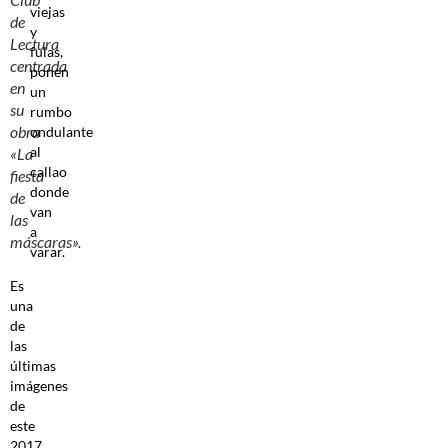
viejas
de
y
Lectura
fulas,
centrada
ponen
en
un
su
rumbo
obra
ondulante
al
«La
callao
fiesta
donde
de
van
las
a
máscaras».
varar.
Es
una
de
las
últimas
imágenes
de
este
2017