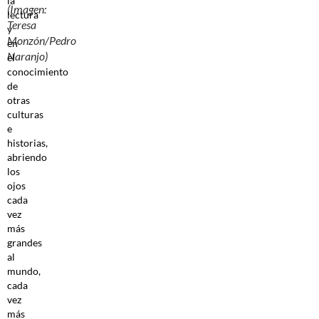
la
(Imagen:
lectura
Teresa
y
Monzón/Pedro
en
Naranjo)
el
conocimiento
de
otras
culturas
e
historias,
abriendo
los
ojos
cada
vez
más
grandes
al
mundo,
cada
vez
más