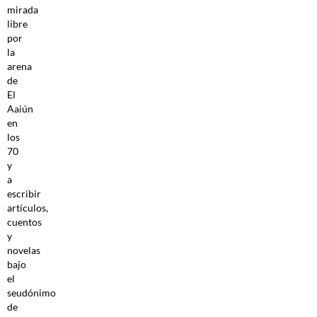
mirada
libre
por
la
arena
de
El
Aaiún
en
los
70
y
a
escribir
artículos,
cuentos
y
novelas
bajo
el
seudónimo
de