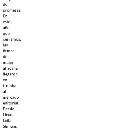
de
promesas.
En
este
año
que
cerramos,
las
firmas
de
mujer
africana
llegaron
en
tromba
al
mercado
editorial:
Bessie
Head,
Leila
Slimani,