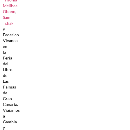
Melibea
Obono
,
Sami
Tchak
y
Federico
Vivanco
en
la
Feria
del
Libro
de
Las
Palmas
de
Gran
Canaria.
Viajamos
a
Gambia
y