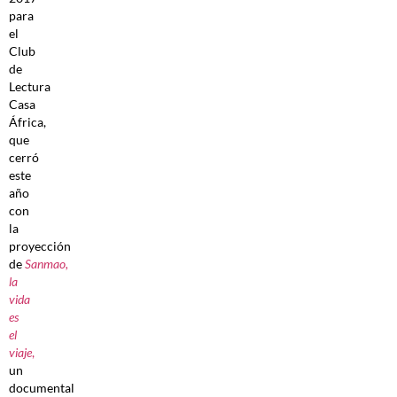
para
el
Club
de
Lectura
Casa
África,
que
cerró
este
año
con
la
proyección
de
Sanmao,
la
vida
es
el
viaje
,
un
documental