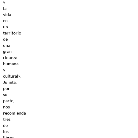
y
la
vida
en
un
territorio
de
una
gran
riqueza
humana
y
cultural».
Julieta,
por
su
parte,
nos
recomienda
tres
de
los
libros