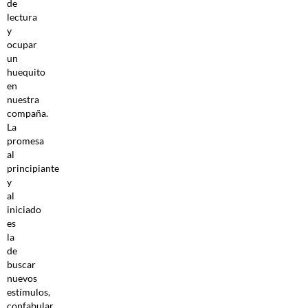
de
lectura
y
ocupar
un
huequito
en
nuestra
compaña.
La
promesa
al
principiante
y
al
iniciado
es
la
de
buscar
nuevos
estímulos,
confabular