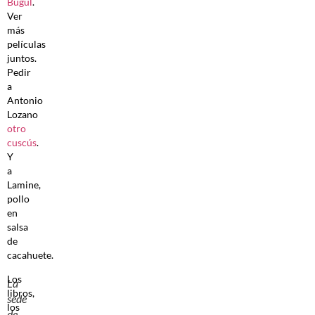
Bugul
.
Ver
más
películas
juntos.
Pedir
a
Antonio
Lozano
otro
cuscús
.
Y
a
Lamine,
pollo
en
salsa
de
cacahuete.
Los
La
libros,
sede
los
de