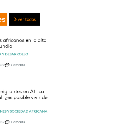
es
ver todos
 africanos en la alta
undial
 Y DESARROLLO
2026
Comenta
migrantes en África
l: ¿es posible vivir del
NES Y SOCIEDAD AFRICANA
2026
Comenta