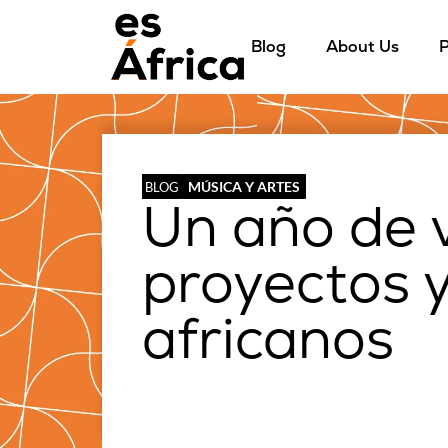
Blog
About Us
P
MÚSICA Y ARTES
BLOG
Un año de v
proyectos y
africanos