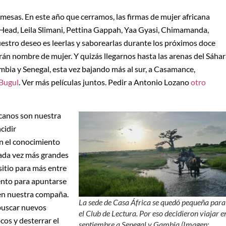
mesas. En este año que cerramos, las firmas de mujer africana
 Head, Leila Slimani, Pettina Gappah, Yaa Gyasi, Chimamanda,
stro deseo es leerlas y saborearlas durante los próximos doce
án nombre de mujer. Y quizás llegarnos hasta las arenas del Sáha
mbia y Senegal, esta vez bajando más al sur, a Casamance,
Bugul
. Ver más películas juntos. Pedir a Antonio Lozano
otro
ricanos son nuestra
cidir
en el conocimiento
 cada vez más grandes
sitio para más entre
nto para apuntarse
 en nuestra compaña.
La sede de Casa África se quedó pequeña para
 buscar nuevos
el Club de Lectura. Por eso decidieron viajar e
os y desterrar el
septiembre a Senegal y Gambia (Imagen: