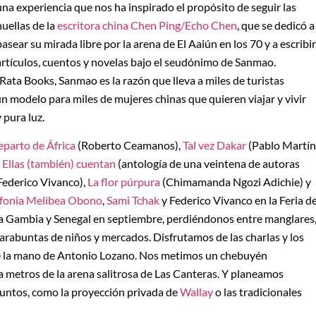
una experiencia que nos ha inspirado el propósito de seguir las
huellas de la
escritora china Chen Ping/Echo Chen
, que se dedicó a
pasear su mirada libre por la arena de El Aaiún en los 70 y a escribir
artículos, cuentos y novelas bajo el seudónimo de Sanmao.
ata Books, Sanmao es la razón que lleva a miles de turistas
un modelo para miles de mujeres chinas que quieren viajar y vivir
 pura luz.
reparto de África
(Roberto Ceamanos),
Tal vez Dakar
(Pablo Martín
,
Ellas (también) cuentan
(antología de una veintena de autoras
Federico Vivanco),
La flor púrpura
(Chimamanda Ngozi Adichie) y
ifonia Melibea Obono
,
Sami Tchak
y Federico Vivanco en la Feria de
 a Gambia y Senegal en septiembre, perdiéndonos entre manglares
, marabuntas de niños y mercados. Disfrutamos de las charlas y los
 de la mano de Antonio Lozano. Nos metimos un chebuyén
a metros de la arena salitrosa de Las Canteras. Y planeamos
juntos, como la proyección privada de
Wallay
o las tradicionales