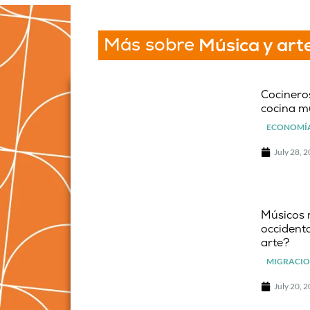
Más sobre
Música y art
Cocineros
cocina m
ECONOMÍA
July 28, 
Músicos 
occidenta
arte?
MIGRACIO
July 20, 