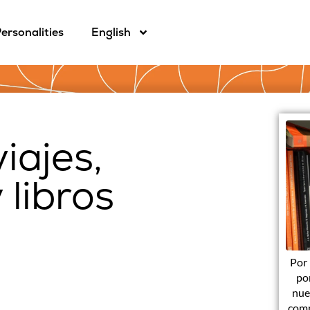
ersonalities
English
iajes,
 libros
Por 
po
nue
comp