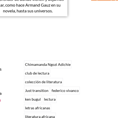
iar, como hace Armand Gauz en su
novela, hasta sus universos.
Chimamanda Ngozi Adichie
s
club de lectura
colección de literatura
Just transition
federico vivanco
a
ken bugul
lectura
a
letras africanas
literatura africana