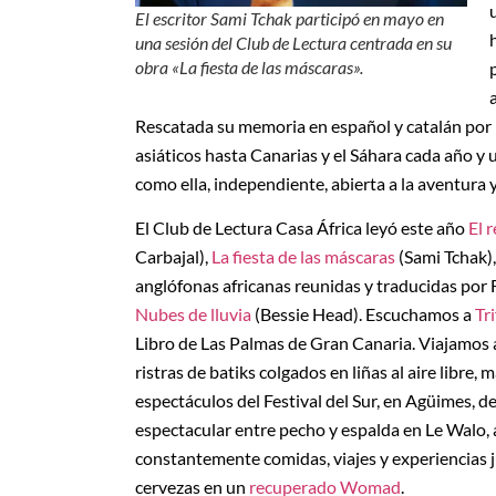
El escritor Sami Tchak participó en mayo en
una sesión del Club de Lectura centrada en su
obra «La fiesta de las máscaras».
Rescatada su memoria en español y catalán por R
asiáticos hasta Canarias y el Sáhara cada año y 
como ella, independiente, abierta a la aventura y
El Club de Lectura Casa África leyó este año
El 
Carbajal),
La fiesta de las máscaras
(Sami Tchak)
anglófonas africanas reunidas y traducidas por 
Nubes de lluvia
(Bessie Head). Escuchamos a
Tr
Libro de Las Palmas de Gran Canaria. Viajamos
ristras de batiks colgados en liñas al aire libre
espectáculos del Festival del Sur, en Agüimes,
espectacular entre pecho y espalda en Le Walo, 
constantemente comidas, viajes y experiencias 
cervezas en un
recuperado Womad
.