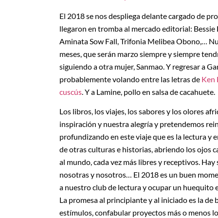
El 2018 se nos despliega delante cargado de pro
llegaron en tromba al mercado editorial: Bessie
Aminata Sow Fall, Trifonia Melibea Obono,… Nue
meses, que serán marzo siempre y siempre tendr
siguiendo a otra mujer, Sanmao. Y regresar a Ga
probablemente volando entre las letras de
Ken 
cuscús
. Y a Lamine, pollo en salsa de cacahuete.
Los libros, los viajes, los sabores y los olores af
inspiración y nuestra alegría y pretendemos rein
profundizando en este viaje que es la lectura y 
de otras culturas e historias, abriendo los ojos
al mundo, cada vez más libres y receptivos. Hay 
nosotras y nosotros… El 2018 es un buen mome
a nuestro club de lectura y ocupar un huequito
La promesa al principiante y al iniciado es la de
estímulos, confabular proyectos más o menos loc