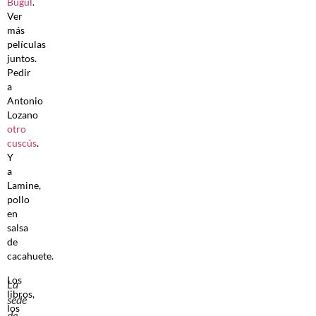
Bugul
.
Ver
más
películas
juntos.
Pedir
a
Antonio
Lozano
otro
cuscús
.
Y
a
Lamine,
pollo
en
salsa
de
cacahuete.
Los
La
libros,
sede
los
de