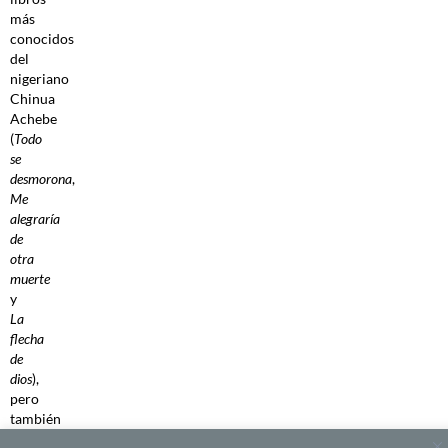
más
conocidos
del
nigeriano
Chinua
Achebe
(
Todo
se
desmorona
,
Me
alegraría
de
otra
muerte
y
La
flecha
de
dios
),
pero
también
a