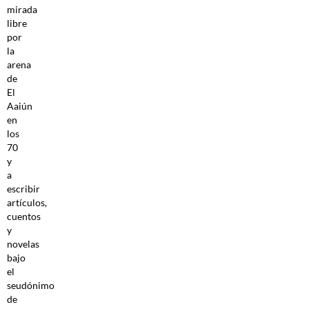
mirada
libre
por
la
arena
de
El
Aaiún
en
los
70
y
a
escribir
artículos,
cuentos
y
novelas
bajo
el
seudónimo
de