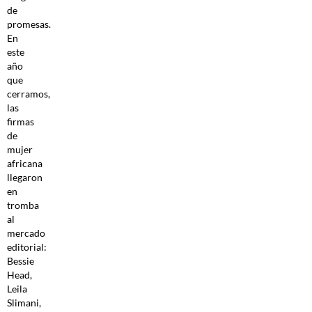
de
promesas.
En
este
año
que
cerramos,
las
firmas
de
mujer
africana
llegaron
en
tromba
al
mercado
editorial:
Bessie
Head,
Leila
Slimani,