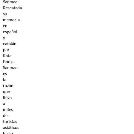
Sanmao.
Rescatada
su
memoria
en
español
y
catalán
por
Rata
Books,
Sanmao
es
la
razón
que
lleva
a
miles
de
turistas
asiáticos
hasta