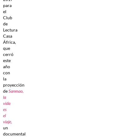
para
el
Club
de
Lectura
Casa
África,
que
cerró
este
año
con
la
proyección
de
Sanmao,
la
vida
es
el
viaje
,
un
documental