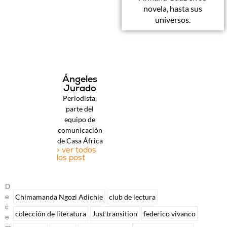
novela, hasta sus
universos.
Ángeles
Jurado
Periodista,
parte del
equipo de
comunicación
de Casa África
> ver todos
los post
D
E
Chimamanda Ngozi Adichie
club de lectura
C
colección de literatura
Just transition
federico vivanco
E
M