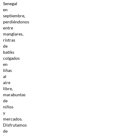
Senegal
en
septiembre,
perdiéndonos
entre
manglares,
ristras
de
batiks
colgados
en
liñas
al
aire
libre,
marabuntas
de
niños
y
mercados.
Disfrutamos
de