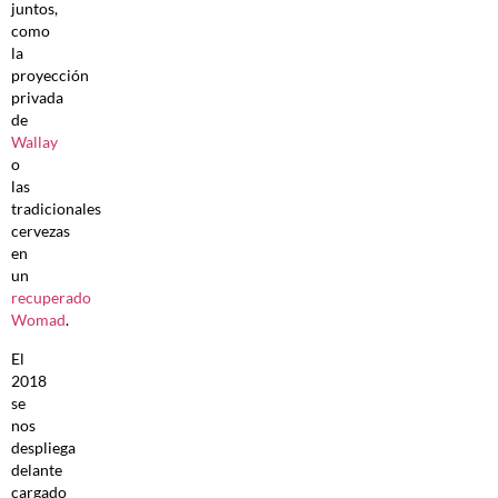
juntos,
como
la
proyección
privada
de
Wallay
o
las
tradicionales
cervezas
en
un
recuperado
Womad
.
El
2018
se
nos
despliega
delante
cargado