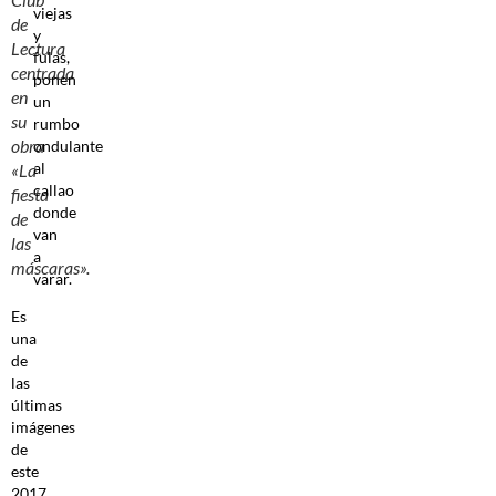
viejas
de
y
Lectura
fulas,
centrada
ponen
en
un
su
rumbo
obra
ondulante
al
«La
callao
fiesta
donde
de
van
las
a
máscaras».
varar.
Es
una
de
las
últimas
imágenes
de
este
2017