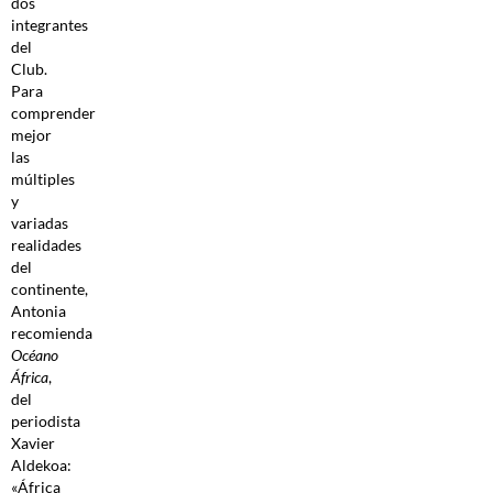
dos
integrantes
del
Club.
Para
comprender
mejor
las
múltiples
y
variadas
realidades
del
continente,
Antonia
recomienda
Océano
África
,
del
periodista
Xavier
Aldekoa:
«África