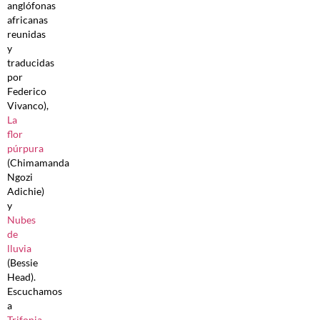
anglófonas
africanas
reunidas
y
traducidas
por
Federico
Vivanco),
La
flor
púrpura
(Chimamanda
Ngozi
Adichie)
y
Nubes
de
lluvia
(Bessie
Head).
Escuchamos
a
Trifonia