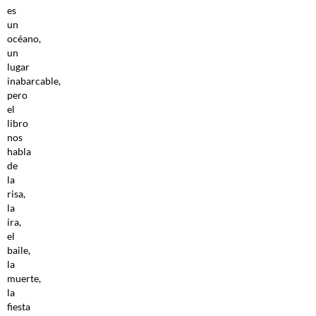
es
un
océano,
un
lugar
inabarcable,
pero
el
libro
nos
habla
de
la
risa,
la
ira,
el
baile,
la
muerte,
la
fiesta