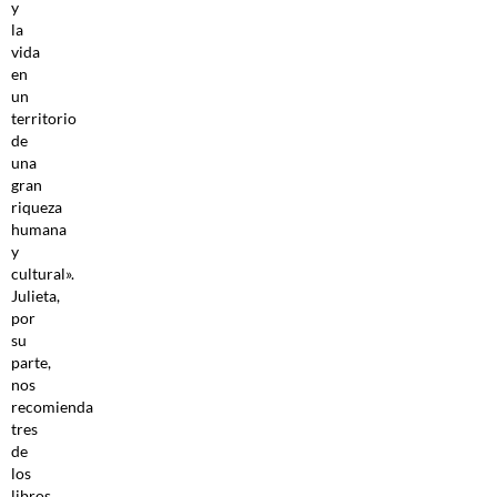
y
la
vida
en
un
territorio
de
una
gran
riqueza
humana
y
cultural».
Julieta,
por
su
parte,
nos
recomienda
tres
de
los
libros