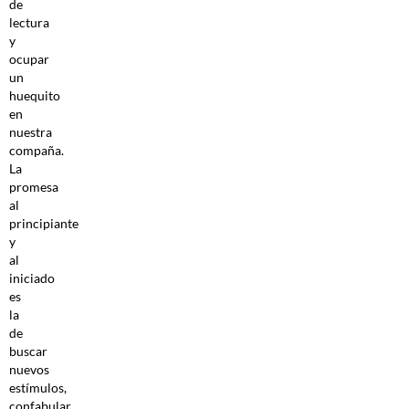
de
lectura
y
ocupar
un
huequito
en
nuestra
compaña.
La
promesa
al
principiante
y
al
iniciado
es
la
de
buscar
nuevos
estímulos,
confabular