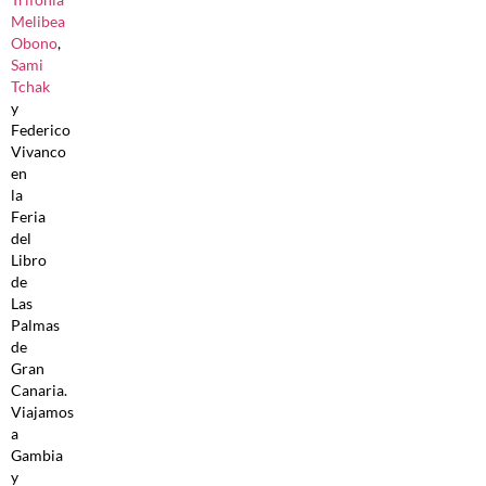
Melibea
Obono
,
Sami
Tchak
y
Federico
Vivanco
en
la
Feria
del
Libro
de
Las
Palmas
de
Gran
Canaria.
Viajamos
a
Gambia
y