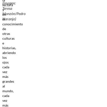
la
(Imagen:
lectura
Teresa
y
Monzón/Pedro
en
Naranjo)
el
conocimiento
de
otras
culturas
e
historias,
abriendo
los
ojos
cada
vez
más
grandes
al
mundo,
cada
vez
más