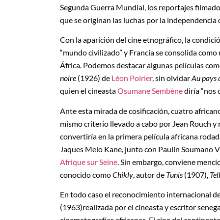
Segunda Guerra Mundial, los reportajes filmado
que se originan las luchas por la independencia d
Con la aparición del cine etnográfico, la condici
“mundo civilizado” y Francia se consolida como 
África. Podemos destacar algunas películas co
noire
(1926) de
Léon Poirier
, sin olvidar
Au pays 
quien el cineasta
Osumane Sembène
diría “nos 
Ante esta mirada de cosificación, cuatro african
mismo criterio llevado a cabo por Jean Rouch y r
convertiría en la primera película africana rod
Jaques Melo Kane, junto con Paulin Soumano Vie
Afrique sur Seine
. Sin embargo, conviene mencio
conocido como
Chikly
, autor de
Tunis
(1907),
Tel
En todo caso el reconocimiento internacional de 
(1963)realizada por el cineasta y escritor sen
cinematografías africanas. El cine del continent