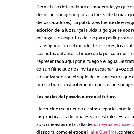
Pero el uso de la palabra es moderado, ya que
de los personajes implora la fuerza de la maza y 
de los cazadores). La palabra es fuente de energía,
eclosión de la luz surge la vida, algo que se no
entrega a los espíritus del río para pedir protecc
transfiguración del mundo de los seres, los espí
Las notas del autor al inicio de la película nos i
representada aquí por el fuego y el agua. Se trat
con un filme que nos invita a escuchar la voz del
sintonizando con el soplo de los ancestros que 
interactuar constantemente con sus personajes a
Las perlas del pasado nutren el futuro
Hacer cine recurriendo a estas alegorías puede
las prácticas tradicionales y ancestrales. Está 
solo cineastas de la talla de
Souleymane Cissé
,
D
diáspora, como el etíope
Haile Guerima
, confes