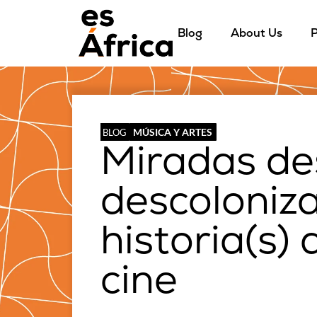
Blog
About Us
P
MÚSICA Y ARTES
BLOG
Miradas de
descoloniza
historia(s) 
cine