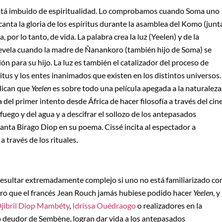
 está imbuido de espiritualidad. Lo comprobamos cuando Soma uno
canta la gloria de los espíritus durante la asamblea del Komo (junt
 por lo tanto, de vida. La palabra crea la luz (Yeelen) y de la
s revela cuando la madre de Ñanankoro (también hijo de Soma) se
ión para su hijo. La luz es también el catalizador del proceso de
ritus y los entes inanimados que existen en los distintos universos.
ndican que
Yeelen
es sobre todo una película apegada a la naturaleza
a del primer intento desde África de hacer filosofía a través del cin
 fuego y del agua y a descifrar el sollozo de los antepasados
canta Birago Diop en su poema. Cissé incita al espectador a
 través de los rituales.
 resultar extremadamente complejo si uno no está familiarizado co
claro que el francés Jean Rouch jamás hubiese podido hacer
Yeelen
, y
jibril Diop Mambéty
,
Idrissa Ouédraogo
o realizadores en la
o deudor de Sembène, logran dar vida a los antepasados