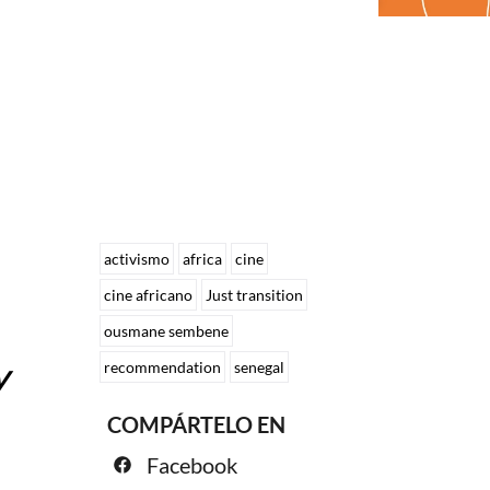
activismo
africa
cine
cine africano
Just transition
ousmane sembene
y
recommendation
senegal
COMPÁRTELO EN
Facebook