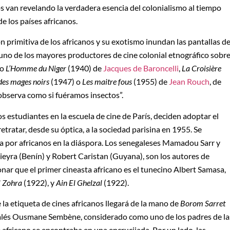
s van revelando la verdadera esencia del colonialismo al tiempo
e los países africanos.
ón primitiva de los africanos y su exotismo inundan las pantallas de
uno de los mayores productores de cine colonial etnográfico sobr
mo
L’Homme du Niger
(1940) de
Jacques de Baroncelli
,
La Croisière
des mages noirs
(1947) o
Les maitre fous
(1955) de
Jean Rouch
, de
observa como si fuéramos insectos”.
os estudiantes en la escuela de cine de París, deciden adoptar el
etratar, desde su óptica, a la sociedad parisina en 1955. Se
ada por africanos en la diáspora. Los senegaleses Mamadou Sarr y
yra (Benín) y Robert Caristan (Guyana), son los autores de
nar que el primer cineasta africano es el tunecino Albert Samasa,
l Zohra
(1922), y
Ain El Ghelzal
(1922).
la etiqueta de cines africanos llegará de la mano de
Borom Sarret
egalés Ousmane Sembène, considerado como uno de los padres de la
e africano se encontraba en una encrucijada. Por un lado, las