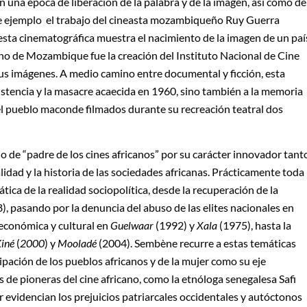
 una época de liberación de la palabra y de la imagen, así como de
 de ejemplo el trabajo del cineasta mozambiqueño Ruy Guerra
sta cinematográfica muestra el nacimiento de la imagen de un paí
rno de Mozambique fue la creación del Instituto Nacional de Cine
 sus imágenes. A medio camino entre documental y ficción, esta
esistencia y la masacre acaecida en 1960, sino también a la memoria
el pueblo maconde filmados durante su recreación teatral dos
de “padre de los cines africanos” por su carácter innovador tant
lidad y la historia de las sociedades africanas. Prácticamente toda
ica de la realidad sociopolítica, desde la recuperación de la
, pasando por la denuncia del abuso de las elites nacionales en
 económica y cultural en
Guelwaar
(1992) y
Xala
(1975), hasta la
Kiné
(
2000
) y
Mooladé
(2004). Sembène recurre a estas temáticas
ipación de los pueblos africanos y de la mujer como su eje
 de pioneras del cine africano, como la etnóloga senegalesa Safi
 evidencian los prejuicios patriarcales occidentales y autóctonos