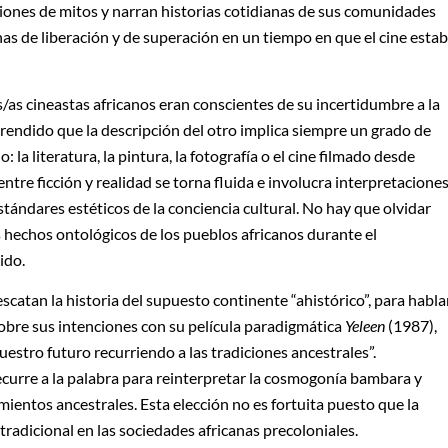
aciones de mitos y narran historias cotidianas de sus comunidades
uchas de liberación y de superación en un tiempo en que el cine esta
/as cineastas africanos eran conscientes de su incertidumbre a la
rendido que la descripción del otro implica siempre un grado de
a literatura, la pintura, la fotografía o el cine filmado desde
entre ficción y realidad se torna fluida e involucra interpretacione
tándares estéticos de la conciencia cultural. No hay que olvidar
s hechos ontológicos de los pueblos africanos durante el
ido.
scatan la historia del supuesto continente “ahistórico”, para habla
sobre sus intenciones con su película paradigmática
Yeleen
(1987),
stro futuro recurriendo a las tradiciones ancestrales”.
recurre a la palabra para reinterpretar la cosmogonía bambara y
mientos ancestrales. Esta elección no es fortuita puesto que la
tradicional en las sociedades africanas precoloniales.