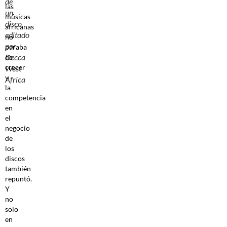
de
las
un
músicas
disco
africanas
editado
no
por
paraba
Decca
de
crecer
West
y
Africa
la
competencia
en
el
negocio
de
los
discos
también
repuntó.
Y
no
solo
en