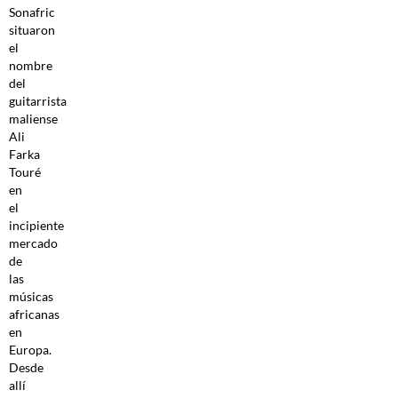
Sonafric
situaron
el
nombre
del
guitarrista
maliense
Ali
Farka
Touré
en
el
incipiente
mercado
de
las
músicas
africanas
en
Europa.
Desde
allí