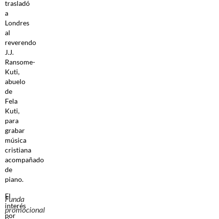
trasladó
a
Londres
al
reverendo
J.J.
Ransome-
Kuti,
abuelo
de
Fela
Kuti,
para
grabar
música
cristiana
acompañado
de
piano.
El
Funda
interés
promocional
por