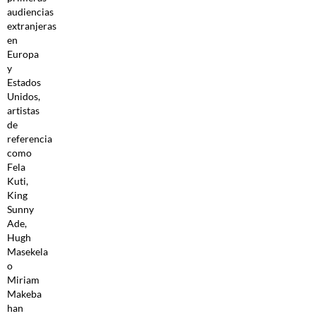
audiencias
extranjeras
en
Europa
y
Estados
Unidos,
artistas
de
referencia
como
Fela
Kuti,
King
Sunny
Ade,
Hugh
Masekela
o
Miriam
Makeba
han