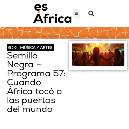
MÚSICA Y ARTES
BLOG
Semilla
Negra –
Programa 57:
Cuando
África tocó a
las puertas
del mundo