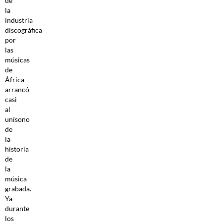
de
la
industria
discográfica
por
las
músicas
de
África
arrancó
casi
al
unísono
de
la
historia
de
la
música
grabada.
Ya
durante
los