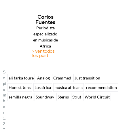
Carlos
Fuentes
Periodista
especializado
en músicas de
África
> ver todos
los post
S
E
ali farka toure
Analog
Crammed
Just transition
Pt
Honest Jon's
Lusafrica
música africana
recommendation
E
M
semilla negra
Soundway
Sterns
Strut
World Circuit
B
E
R
1,
2