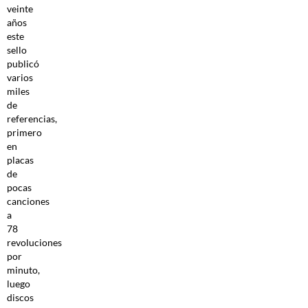
veinte
años
este
sello
publicó
varios
miles
de
referencias,
primero
en
placas
de
pocas
canciones
a
78
revoluciones
por
minuto,
luego
discos