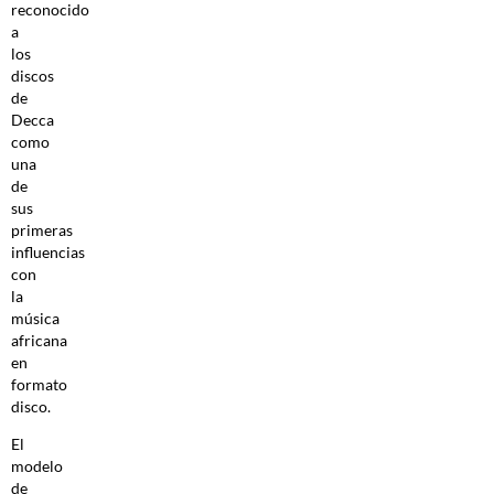
reconocido
a
los
discos
de
Decca
como
una
de
sus
primeras
influencias
con
la
música
africana
en
formato
disco.
El
modelo
de