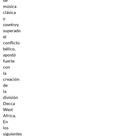
de
música
clásica
y
country
y,
superado
el
conflicto
bélico,
apostó
fuerte
con
la
creación
de
la
división
Decca
West
Africa.
En
los
siguientes