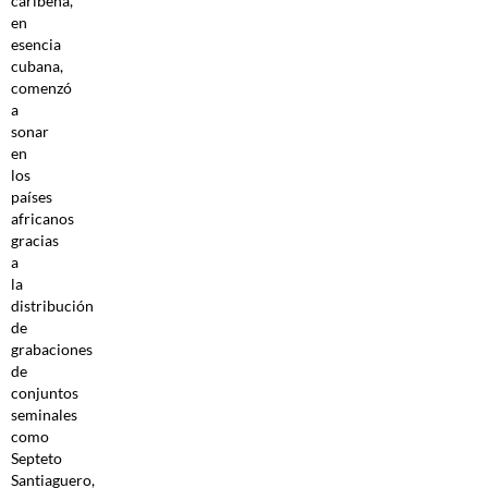
caribeña,
en
esencia
cubana,
comenzó
a
sonar
en
los
países
africanos
gracias
a
la
distribución
de
grabaciones
de
conjuntos
seminales
como
Septeto
Santiaguero,