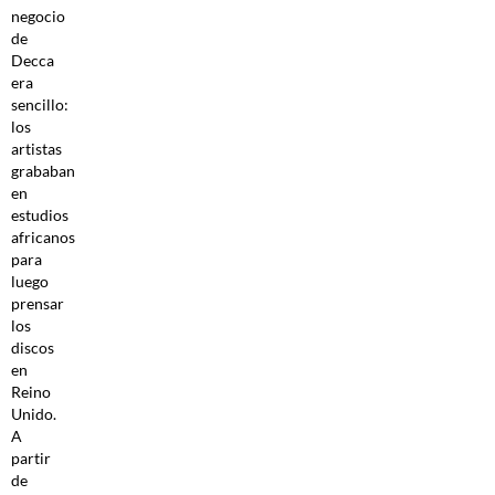
negocio
de
Decca
era
sencillo:
los
artistas
grababan
en
estudios
africanos
para
luego
prensar
los
discos
en
Reino
Unido.
A
partir
de