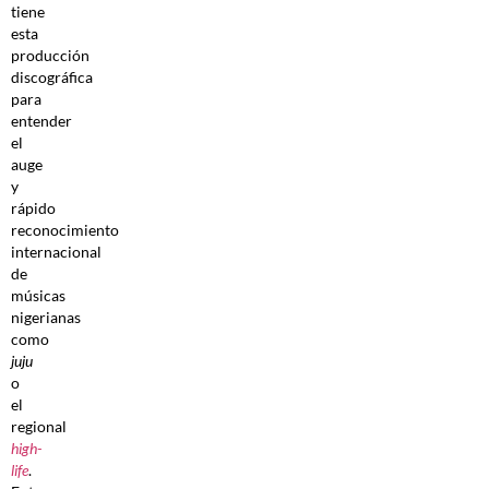
tiene
esta
producción
discográfica
para
entender
el
auge
y
rápido
reconocimiento
internacional
de
músicas
nigerianas
como
juju
o
el
regional
high-
life
.