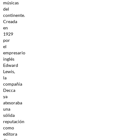
músicas
del
continente.
Creada
en
1929
por
el
empresario
inglés
Edward
Lewis,
la
compañía
Decca
ya
atesoraba
una
sólida
reputación
como
editora