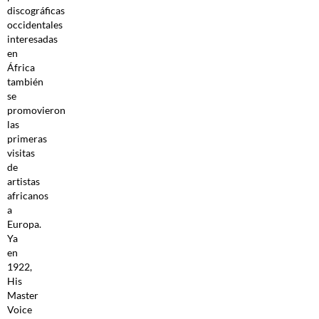
discográficas
occidentales
interesadas
en
África
también
se
promovieron
las
primeras
visitas
de
artistas
africanos
a
Europa.
Ya
en
1922,
His
Master
Voice