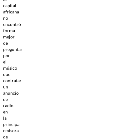
capital
africana
no
encontró
forma
mejor
de
preguntar
por
el
músico
que
contratar
un
anuncio
de
radio
en
la
principal
emisora
de