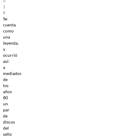
0
1
6
Se
cuenta
como
una
leyenda,
y
ocurrió
así:
a
mediados
de
los
años
80
un
par
de
discos
del
sello