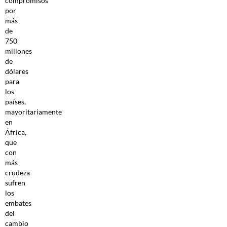
compromisos
por
más
de
750
millones
de
dólares
para
los
países,
mayoritariamente
en
África,
que
con
más
crudeza
sufren
los
embates
del
cambio