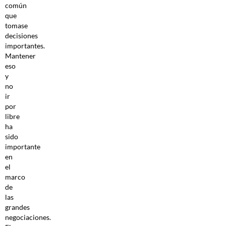
común
que
tomase
decisiones
importantes.
Mantener
eso
y
no
ir
por
libre
ha
sido
importante
en
el
marco
de
las
grandes
negociaciones.