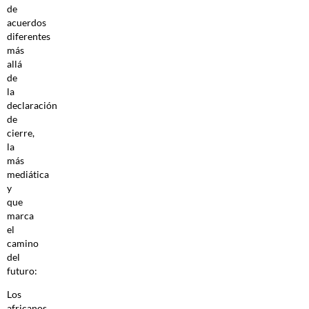
de
acuerdos
diferentes
más
allá
de
la
declaración
de
cierre,
la
más
mediática
y
que
marca
el
camino
del
futuro:
Los
africanos