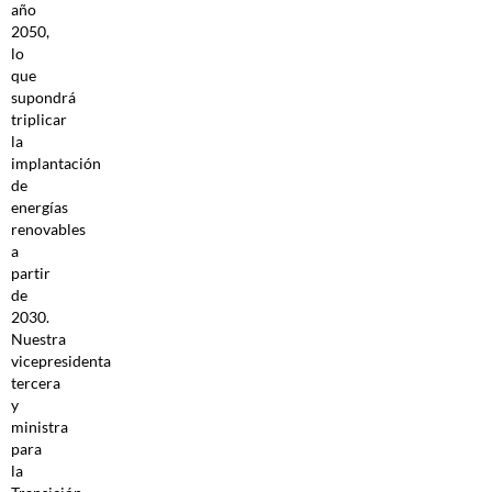
año
2050,
lo
que
supondrá
triplicar
la
implantación
de
energías
renovables
a
partir
de
2030.
Nuestra
vicepresidenta
tercera
y
ministra
para
la