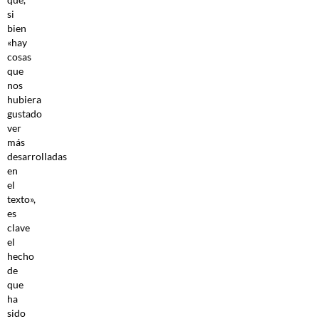
si
bien
«hay
cosas
que
nos
hubiera
gustado
ver
más
desarrolladas
en
el
texto»,
es
clave
el
hecho
de
que
ha
sido