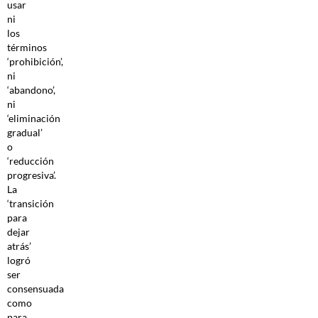
usar
ni
los
términos
‘prohibición’,
ni
‘abandono’,
ni
‘eliminación
gradual’
o
‘reducción
progresiva’.
La
‘transición
para
dejar
atrás’
logró
ser
consensuada
como
para