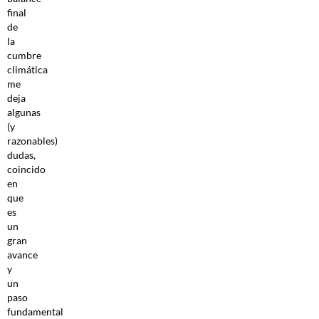
final
de
la
cumbre
climática
me
deja
algunas
(y
razonables)
dudas,
coincido
en
que
es
un
gran
avance
y
un
paso
fundamental