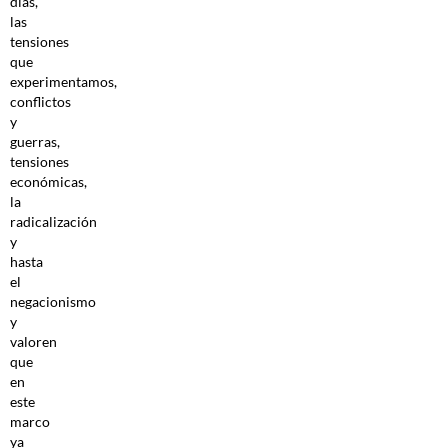
días,
las
tensiones
que
experimentamos,
conflictos
y
guerras,
tensiones
económicas,
la
radicalización
y
hasta
el
negacionismo
y
valoren
que
en
este
marco
ya