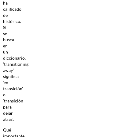
ha
calificado
de
histórico.
Si
se
busca
en
un
diccionario,
‘transitioning
away’
significa
‘en
transición’
o
‘transición
para
dejar
atrás’.
Qué
importante