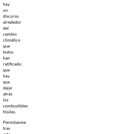
hay
un
discurso
alrededor
del
cambio
climático
que
todos
han
ratificado:
que
hay
que
dejar
atrás
los
combustibles
fósiles.
Permítanme
tras