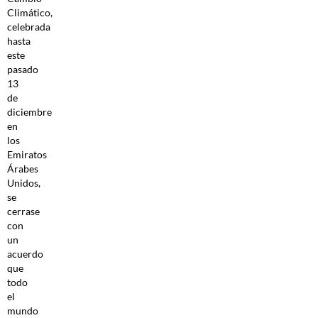
Climático,
celebrada
hasta
este
pasado
13
de
diciembre
en
los
Emiratos
Árabes
Unidos,
se
cerrase
con
un
acuerdo
que
todo
el
mundo