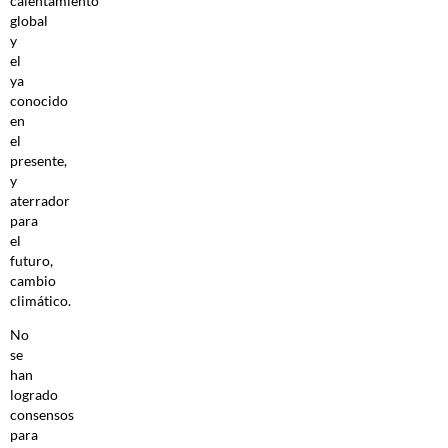
calentamiento
global
y
el
ya
conocido
en
el
presente,
y
aterrador
para
el
futuro,
cambio
climático.
No
se
han
logrado
consensos
para