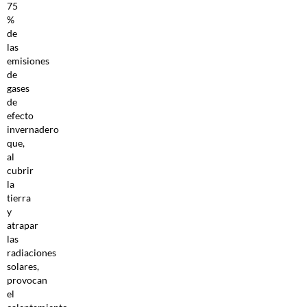
75
%
de
las
emisiones
de
gases
de
efecto
invernadero
que,
al
cubrir
la
tierra
y
atrapar
las
radiaciones
solares,
provocan
el