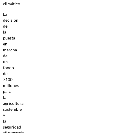
climático.
La
decisión
de
la
puesta
en
marcha
de
un
fondo
de
7100
millones
para
la
agricultura
sostenible
y
la
seguridad
alimentaria