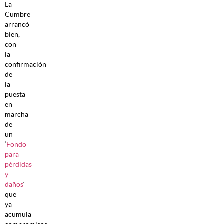
La
Cumbre
arrancó
bien,
con
la
confirmación
de
la
puesta
en
marcha
de
un
‘
Fondo
para
pérdidas
y
daños
‘
que
ya
acumula