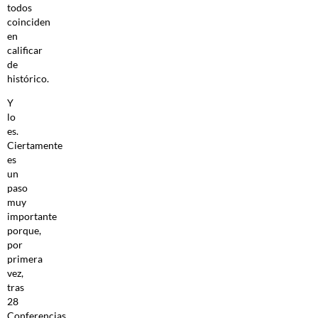
todos
coinciden
en
calificar
de
histórico.
Y
lo
es.
Ciertamente
es
un
paso
muy
importante
porque,
por
primera
vez,
tras
28
Conferencias