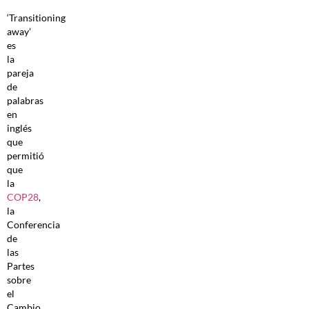
‘Transitioning
away’
es
la
pareja
de
palabras
en
inglés
que
permitió
que
la
COP28
,
la
Conferencia
de
las
Partes
sobre
el
Cambio