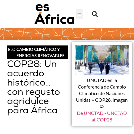
CAMBIO CLIMÁTICO Y
BLOG
ENERGÍAS RENOVABLES
COP28: Un
acuerdo
histórico…
UNCTAD en la
Conferencia de Cambio
con regusto
Climático de Naciones
agridulce
Unidas – COP28. Imagen
©
para África
De UNCTAD - UNCTAD
at COP28