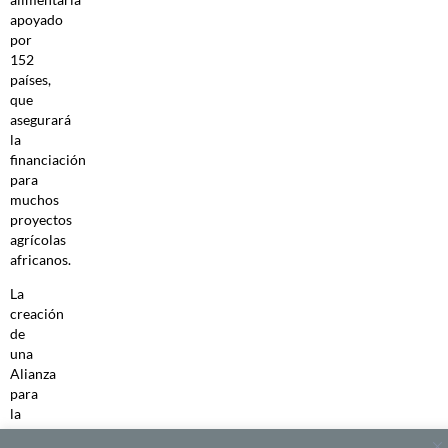
apoyado
por
152
países,
que
asegurará
la
financiación
para
muchos
proyectos
agrícolas
africanos.
La
creación
de
una
Alianza
para
la
Infraestructura