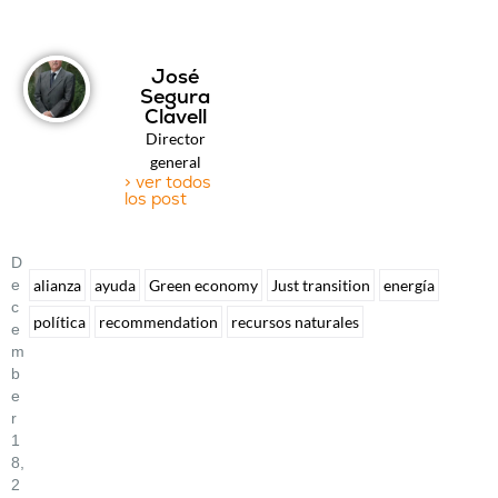
José
Segura
Clavell
Director
general
> ver todos
los post
D
E
alianza
ayuda
Green economy
Just transition
energía
C
política
recommendation
recursos naturales
E
M
B
E
R
1
8,
2