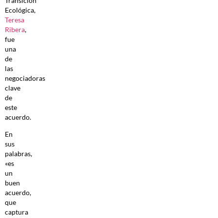
Transición
Ecológica,
Teresa
Ribera
,
fue
una
de
las
negociadoras
clave
de
este
acuerdo.
En
sus
palabras,
«es
un
buen
acuerdo,
que
captura