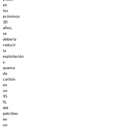
en
los
próximos
30
años,
se
debería
reducir
la
explotación
y
quema
de
carbón
en
un
95
%,
del
petróleo
en
un