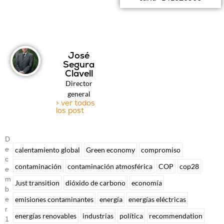
José
Segura
Clavell
Director
general
> ver todos
los post
D
E
calentamiento global
Green economy
compromiso
C
contaminación
contaminación atmosférica
COP
cop28
E
M
Just transition
dióxido de carbono
economía
B
emisiones contaminantes
energía
energías eléctricas
E
R
energías renovables
industrias
política
recommendation
1