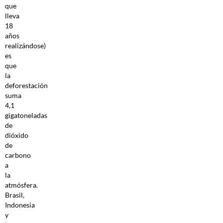
que
lleva
18
años
realizándose)
es
que
la
deforestación
suma
4,1
gigatoneladas
de
dióxido
de
carbono
a
la
atmósfera.
Brasil,
Indonesia
y