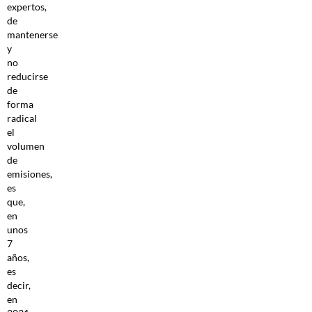
expertos,
de
mantenerse
y
no
reducirse
de
forma
radical
el
volumen
de
emisiones,
es
que,
en
unos
7
años,
es
decir,
en