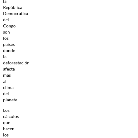
la
República
Democrática
del
Congo
son
los
países
donde
la
deforestación
afecta
más
al
clima
del
planeta.
Los
cálculos
que
hacen
los