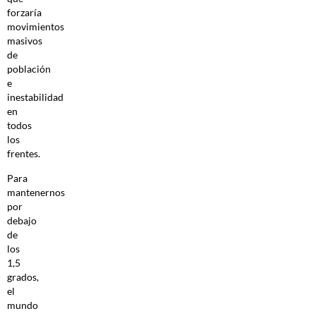
forzaría
movimientos
masivos
de
población
e
inestabilidad
en
todos
los
frentes.
Para
mantenernos
por
debajo
de
los
1,5
grados,
el
mundo