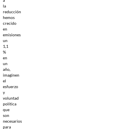
a
la
reducción
hemos
crecido
en
emisiones
un
1,1
%
en
un
año,
imaginen
el
esfuerzo
y
voluntad
política
que
son
necesarios
para