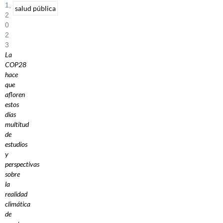
1,
salud pública
2
0
2
3
La
COP28
hace
que
afloren
estos
días
multitud
de
estudios
y
perspectivas
sobre
la
realidad
climática
de