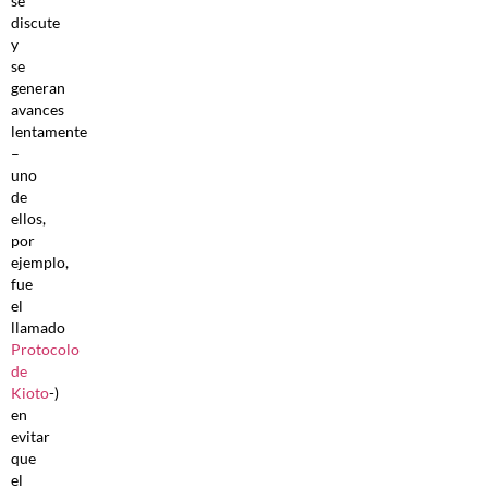
se
discute
y
se
generan
avances
lentamente
–
uno
de
ellos,
por
ejemplo,
fue
el
llamado
Protocolo
de
Kioto
-)
en
evitar
que
el