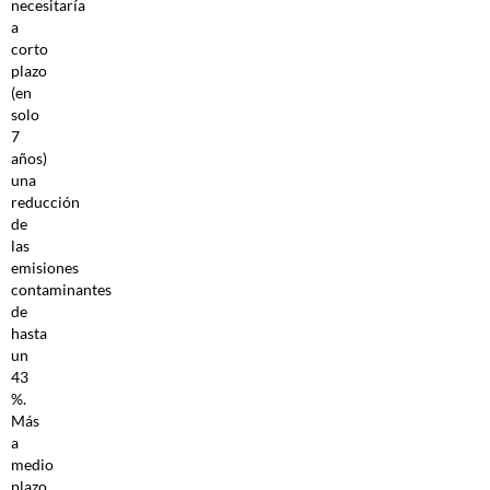
necesitaría
a
corto
plazo
(en
solo
7
años)
una
reducción
de
las
emisiones
contaminantes
de
hasta
un
43
%.
Más
a
medio
plazo,