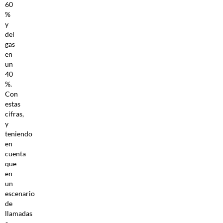
60
%
y
del
gas
en
un
40
%.
Con
estas
cifras,
y
teniendo
en
cuenta
que
en
un
escenario
de
llamadas