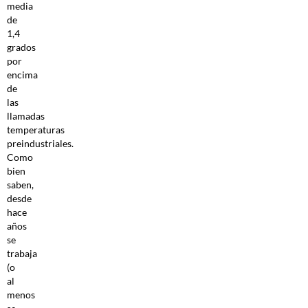
media
de
1,4
grados
por
encima
de
las
llamadas
temperaturas
preindustriales.
Como
bien
saben,
desde
hace
años
se
trabaja
(o
al
menos