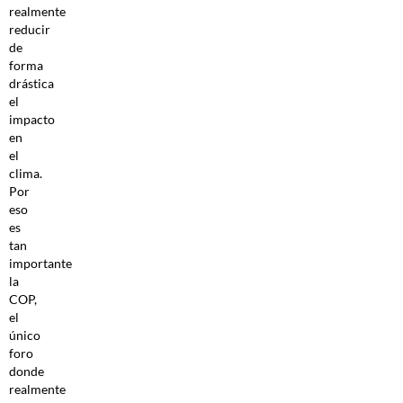
realmente
reducir
de
forma
drástica
el
impacto
en
el
clima.
Por
eso
es
tan
importante
la
COP,
el
único
foro
donde
realmente