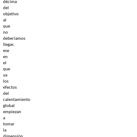
décima
del
objetivo
al
que
no
deberíamos
llegar,
ese
en
el
que
ya
los
efectos
del
calentamiento
global
empiezan
a
tomar
la
dimensión