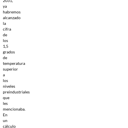
2031,
ya
habremos
alcanzado
la
cifra
de
los
1,5
grados
de
temperatura
superior
a
los
niveles
preindustriales
que
les
mencionaba.
En
un
cálculo