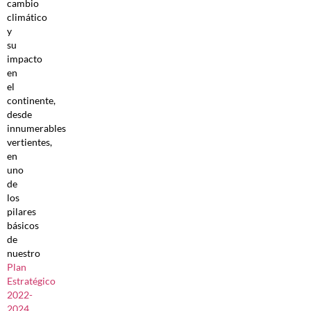
cambio
climático
y
su
impacto
en
el
continente,
desde
innumerables
vertientes,
en
uno
de
los
pilares
básicos
de
nuestro
Plan
Estratégico
2022-
2024
.