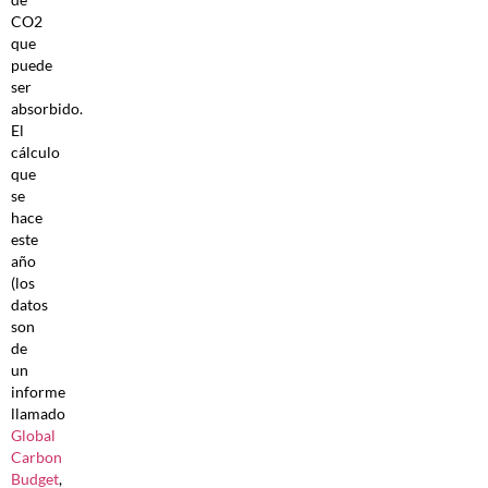
CO2
que
puede
ser
absorbido.
El
cálculo
que
se
hace
este
año
(los
datos
son
de
un
informe
llamado
Global
Carbon
Budget
,