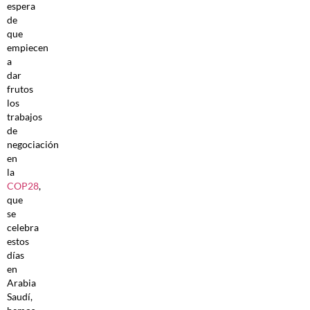
espera
de
que
empiecen
a
dar
frutos
los
trabajos
de
negociación
en
la
COP28
,
que
se
celebra
estos
días
en
Arabia
Saudí,