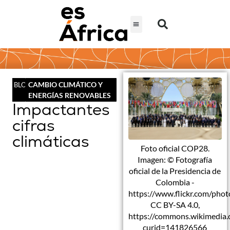
CAMBIO CLIMÁTICO Y
BLOG
ENERGÍAS RENOVABLES
Impactantes
cifras
climáticas
Foto oficial COP28.
Imagen: © Fotografía
oficial de la Presidencia de
Colombia -
https://www.flickr.com/p
CC BY-SA 4.0,
https://commons.wikimedia.
curid=141826566