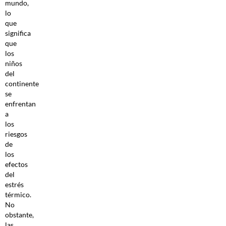
mundo,
lo
que
significa
que
los
niños
del
continente
se
enfrentan
a
los
riesgos
de
los
efectos
del
estrés
térmico.
No
obstante,
las