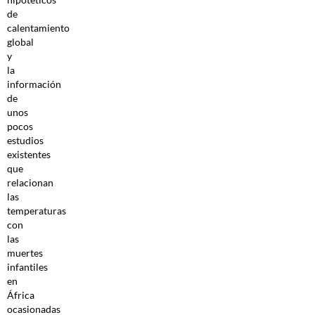
de
calentamiento
global
y
la
información
de
unos
pocos
estudios
existentes
que
relacionan
las
temperaturas
con
las
muertes
infantiles
en
África
ocasionadas