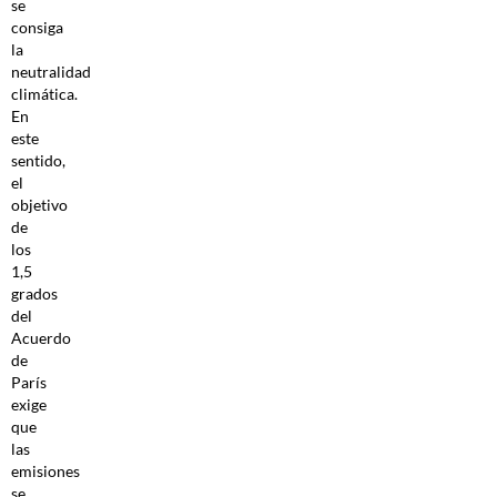
se
consiga
la
neutralidad
climática.
En
este
sentido,
el
objetivo
de
los
1,5
grados
del
Acuerdo
de
París
exige
que
las
emisiones
se