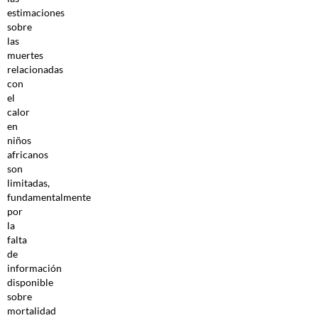
estimaciones
sobre
las
muertes
relacionadas
con
el
calor
en
niños
africanos
son
limitadas,
fundamentalmente
por
la
falta
de
información
disponible
sobre
mortalidad