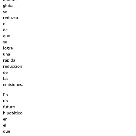
global
se
reduzca
o
de
que
se
logre
una
rápida
reducción
de
las
emisiones.
En
un
futuro
hipotético
en
el
que