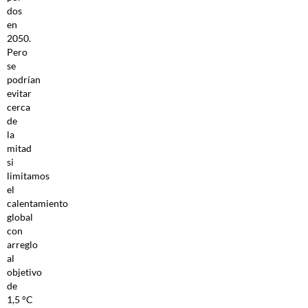
dos
en
2050.
Pero
se
podrían
evitar
cerca
de
la
mitad
si
limitamos
el
calentamiento
global
con
arreglo
al
objetivo
de
1,5 °C