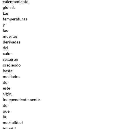
calentamiento
global.
Las
temperaturas
y
las
muertes
derivadas
del
calor
seguirán
creciendo
hasta
mediados
de
este
siglo,
independientemente
de
que
la
mortalidad
infantil