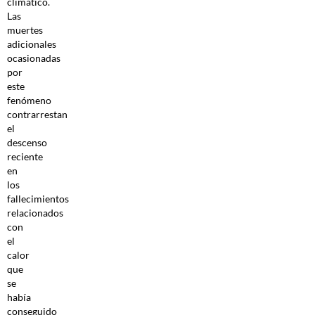
climático.
Las
muertes
adicionales
ocasionadas
por
este
fenómeno
contrarrestan
el
descenso
reciente
en
los
fallecimientos
relacionados
con
el
calor
que
se
había
conseguido