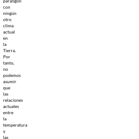
parangón
con
ningún
otro
clima
actual
en
la
Tierra.
Por
tanto,
no
podemos
asumir
que
las
relaciones
actuales
entre
la
temperatura
y
las