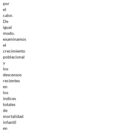
por
el
calor.
De
igual
modo,
examinamos
el
crecimiento
poblacional
y
los
descensos
recientes
en
los
índices
totales
de
mortalidad
infantil
en