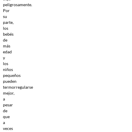
peligrosamente.
Por
su
parte,
los
bebés
de
más
edad
y
los
niños
pequeños
pueden
termorregularse
mejor,
a
pesar
de
que
a
veces