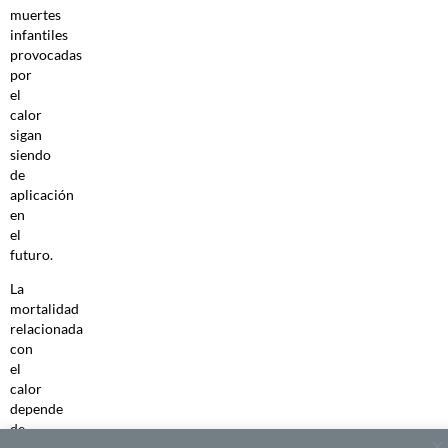
muertes
infantiles
provocadas
por
el
calor
sigan
siendo
de
aplicación
en
el
futuro.
La
mortalidad
relacionada
con
el
calor
depende
de