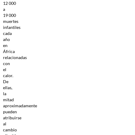
12 000
a
19 000
muertes
infantiles
cada
año
en
África
relacionadas
con
el
calor.
De
ellas,
la
mitad
aproximadamente
pueden
atribuirse
al
cambio