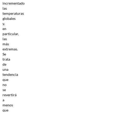
incrementado
las
temperaturas
globales
y,
en
particular,
las
más
extremas.
Se
trata
de
una
tendencia
que
no
se
revertirá
a
menos
que