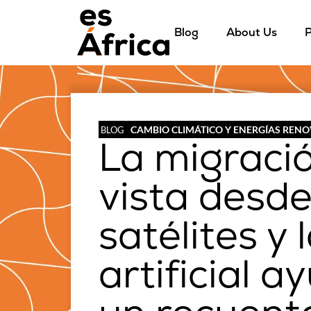
Blog
About Us
P
CAMBIO CLIMÁTICO Y ENERGÍAS REN
BLOG
La migració
vista desde
satélites y 
artificial 