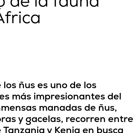
o de la fauna
África
los ñus es uno de los
les más impresionantes del
inmensas manadas de ñus,
as y gacelas, recorren entr
 Tanzania y Kenia en busca