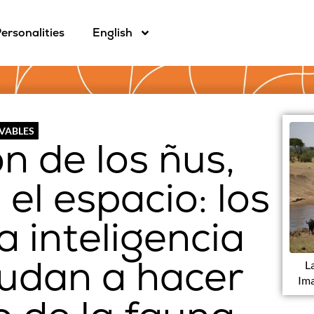
ersonalities
English
OVABLES
n de los ñus,
 el espacio: los
la inteligencia
ayudan a hacer
L
Ima