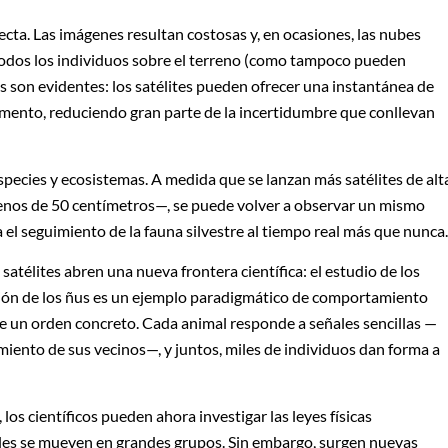
fecta. Las imágenes resultan costosas y, en ocasiones, las nubes
 todos los individuos sobre el terreno (como tampoco pueden
jas son evidentes: los satélites pueden ofrecer una instantánea de
mento, reduciendo gran parte de la incertidumbre que conllevan
pecies y ecosistemas. A medida que se lanzan más satélites de alt
nos de 50 centímetros—, se puede volver a observar un mismo
ca el seguimiento de la fauna silvestre al tiempo real más que nunca.
satélites abren una nueva frontera científica: el estudio de los
ción de los ñus es un ejemplo paradigmático de comportamiento
gue un orden concreto. Cada animal responde a señales sencillas —
miento de sus vecinos—, y juntos, miles de individuos dan forma a
, los científicos pueden ahora investigar las leyes físicas
es se mueven en grandes grupos. Sin embargo, surgen nuevas