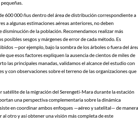
s pequeñas.
e 600 000 ñus dentro del área de distribución correspondiente a
ores a algunas estimaciones aéreas anteriores, no deben
e disminución de la población. Recomendamos realizar más
s posibles sesgos y márgenes de error de cada método. Es
bidos —por ejemplo, bajo la sombra de los árboles o fuera del áre
e que esos factores expliquen la ausencia de cientos de miles de
to las principales manadas, validamos el alcance del estudio con
s y con observaciones sobre el terreno de las organizaciones que
r satélite de la migración del Serengeti-Mara durante la estación
, aportan una perspectiva complementaria sobre la dinámica
onsiste en coordinar ambos enfoques —aéreo y satelital— de maner
r al otro y así obtener una visión más completa de este