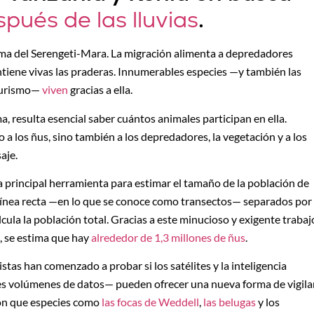
pués de las lluvias
.
stema del Serengeti-Mara. La migración alimenta a depredadores
mantiene vivas las praderas. Innumerables especies —y también las
 turismo—
viven
gracias a ella.
, resulta esencial saber cuántos animales participan en ella.
a los ñus, sino también a los depredadores, la vegetación y a los
aje.
a principal herramienta para estimar el tamaño de la población de
n línea recta —en lo que se conoce como transectos— separados por
lcula la población total. Gracias a este minucioso y exigente trabaj
, se estima que hay
alrededor de 1,3 millones de ñus
.
istas han comenzado a probar si los satélites y la inteligencia
des volúmenes de datos— pueden ofrecer una nueva forma de vigila
ron que especies como
las focas de Weddell
,
las belugas
y los