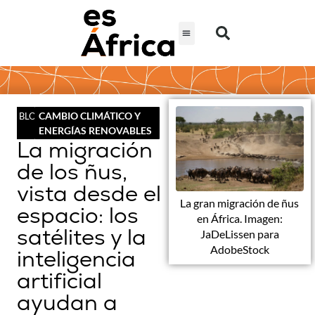
CAMBIO CLIMÁTICO Y
BLOG
ENERGÍAS RENOVABLES
La migración
de los ñus,
vista desde el
La gran migración de ñus
espacio: los
en África. Imagen:
satélites y la
JaDeLissen para
AdobeStock
inteligencia
artificial
ayudan a