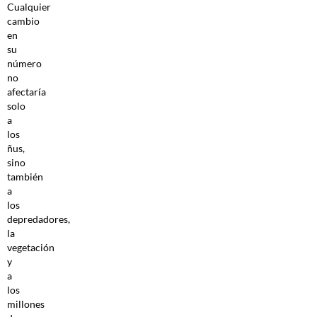
Cualquier
cambio
en
su
número
no
afectaría
solo
a
los
ñus,
sino
también
a
los
depredadores,
la
vegetación
y
a
los
millones