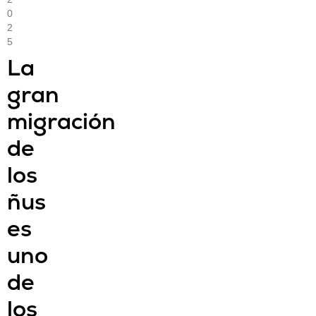
0
2
5
La
gran
migración
de
los
ñus
es
uno
de
los