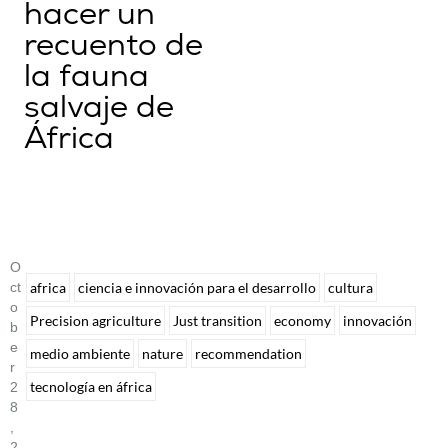
hacer un
recuento de
la fauna
salvaje de
África
O
Ct
africa
ciencia e innovación para el desarrollo
cultura
O
Precision agriculture
Just transition
economy
innovación
B
E
medio ambiente
nature
recommendation
R
tecnología en áfrica
2
8
,
2