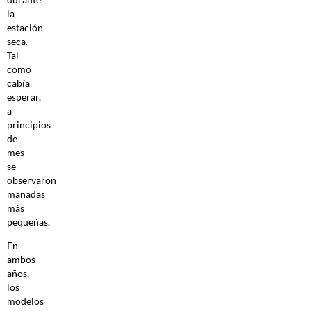
la
estación
seca.
Tal
como
cabía
esperar,
a
principios
de
mes
se
observaron
manadas
más
pequeñas.
En
ambos
años,
los
modelos