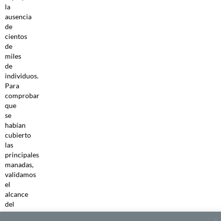
la
ausencia
de
cientos
de
miles
de
individuos.
Para
comprobar
que
se
habían
cubierto
las
principales
manadas,
validamos
el
alcance
del
estudio