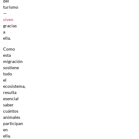
del
turismo
—
viven
gracias
a
ella.
Como
esta
migración
sostiene
todo
el
ecosistema,
resulta
esencial
saber
cuántos
animales
participan
en
ella.