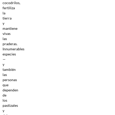
cocodrilos,
fertiliza
la
tierra
y
mantiene
vivas
las
praderas.
Innumerables
especies
—
y
también
las
personas
que
dependen
de
los
pastizales
y