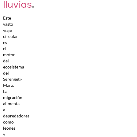
lluvias
.
Este
vasto
viaje
circular
es
el
motor
del
ecosistema
del
Serengeti-
Mara.
La
migración
alimenta
a
depredadores
como
leones
y