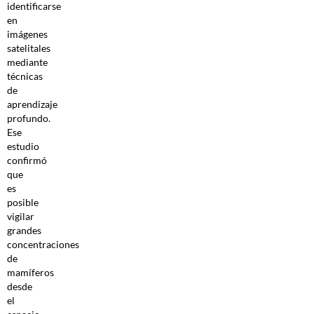
identificarse
en
imágenes
satelitales
mediante
técnicas
de
aprendizaje
profundo.
Ese
estudio
confirmó
que
es
posible
vigilar
grandes
concentraciones
de
mamíferos
desde
el