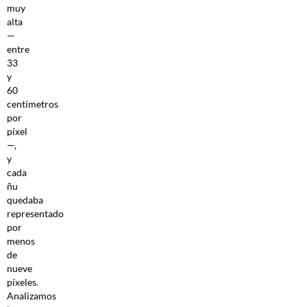
muy
alta
—
entre
33
y
60
centímetros
por
píxel
—,
y
cada
ñu
quedaba
representado
por
menos
de
nueve
píxeles.
Analizamos