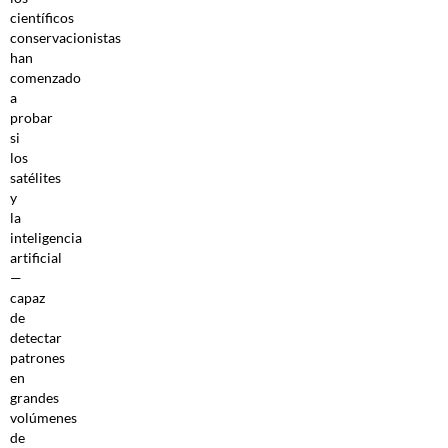
científicos
conservacionistas
han
comenzado
a
probar
si
los
satélites
y
la
inteligencia
artificial
—
capaz
de
detectar
patrones
en
grandes
volúmenes
de