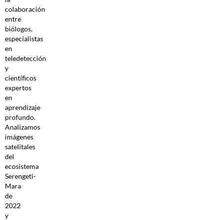
colaboración
entre
biólogos,
especialistas
en
teledetección
y
científicos
expertos
en
aprendizaje
profundo.
Analizamos
imágenes
satelitales
del
ecosistema
Serengeti-
Mara
de
2022
y