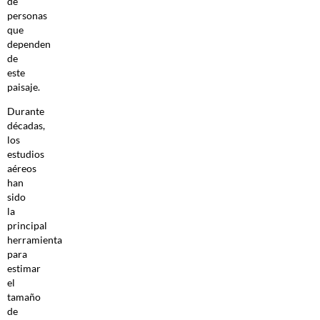
de
personas
que
dependen
de
este
paisaje.
Durante
décadas,
los
estudios
aéreos
han
sido
la
principal
herramienta
para
estimar
el
tamaño
de