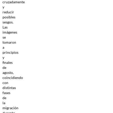
cruzadamente
y
reducir
posibles
sesgos.
Las
imágenes
se
tomaron
a
principios
y
finales
de
agosto,
coincidiendo
con
distintas
fases
de
la
migración
durante