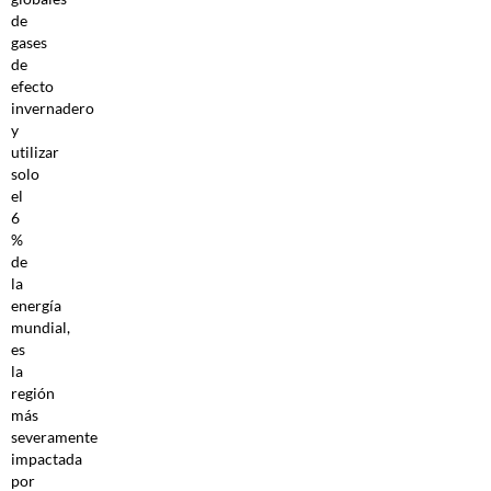
de
gases
de
efecto
invernadero
y
utilizar
solo
el
6
%
de
la
energía
mundial,
es
la
región
más
severamente
impactada
por