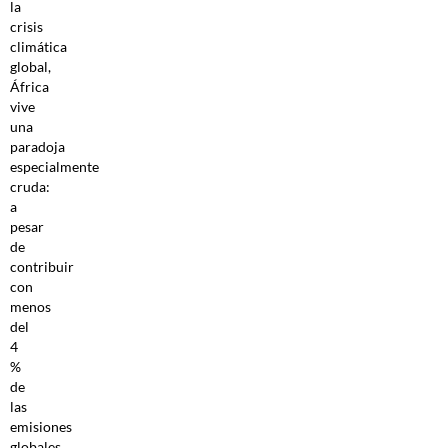
la
crisis
climática
global,
África
vive
una
paradoja
especialmente
cruda:
a
pesar
de
contribuir
con
menos
del
4
%
de
las
emisiones
globales