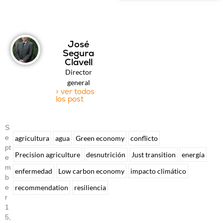
José
Segura
Clavell
Director
general
> ver todos
los post
S
E
agricultura
agua
Green economy
conflicto
Pt
Precision agriculture
desnutrición
Just transition
energía
E
M
enfermedad
Low carbon economy
impacto climático
B
recommendation
resiliencia
E
R
1
5,