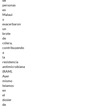
de
personas
en
Malaui
y
exacerbaron
un
brote
de
cólera,
contribuyendo
a
la
resistencia
antimicrobiana
(RAM).
Ayer
mismo
leíamos
en
el
dosier
de