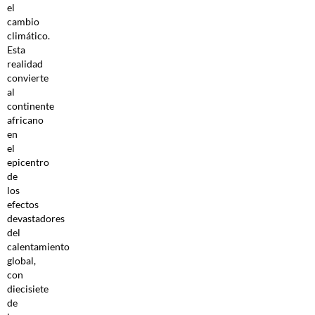
el
cambio
climático.
Esta
realidad
convierte
al
continente
africano
en
el
epicentro
de
los
efectos
devastadores
del
calentamiento
global,
con
diecisiete
de