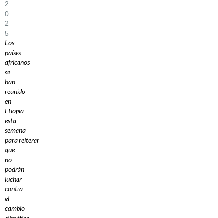
2
0
2
5
Los
países
africanos
se
han
reunido
en
Etiopía
esta
semana
para reiterar
que
no
podrán
luchar
contra
el
cambio
climático