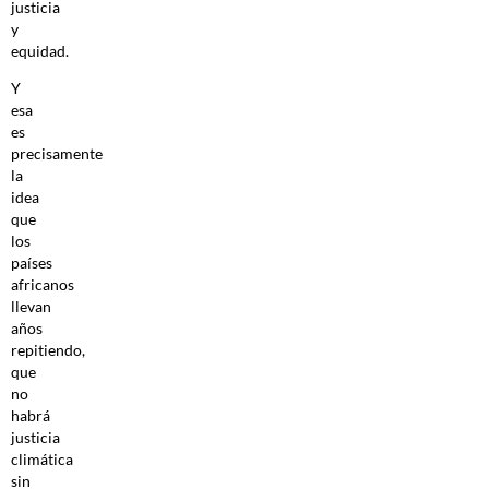
justicia
y
equidad.
Y
esa
es
precisamente
la
idea
que
los
países
africanos
llevan
años
repitiendo,
que
no
habrá
justicia
climática
sin