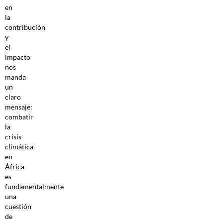
en
la
contribución
y
el
impacto
nos
manda
un
claro
mensaje:
combatir
la
crisis
climática
en
África
es
fundamentalmente
una
cuestión
de