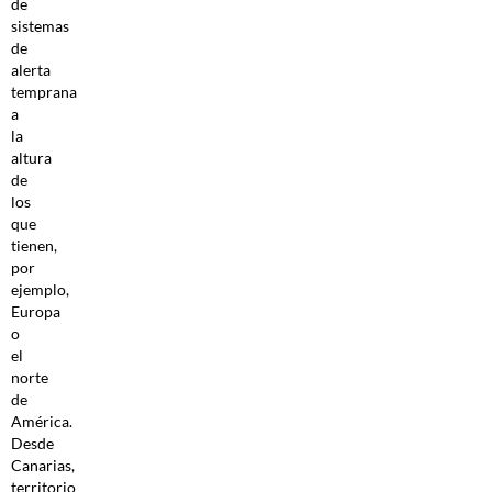
de
sistemas
de
alerta
temprana
a
la
altura
de
los
que
tienen,
por
ejemplo,
Europa
o
el
norte
de
América.
Desde
Canarias,
territorio