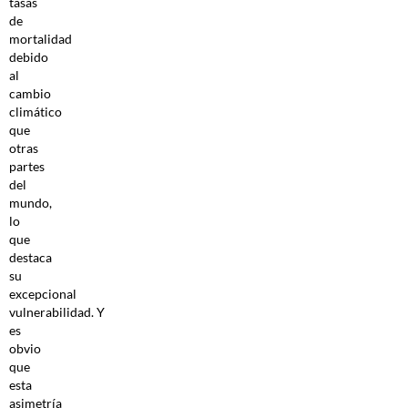
tasas
de
mortalidad
debido
al
cambio
climático
que
otras
partes
del
mundo,
lo
que
destaca
su
excepcional
vulnerabilidad. Y
es
obvio
que
esta
asimetría