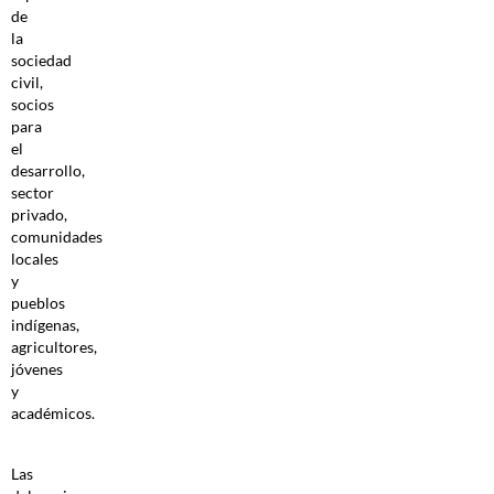
de
la
sociedad
civil,
socios
para
el
desarrollo,
sector
privado,
comunidades
locales
y
pueblos
indígenas,
agricultores,
jóvenes
y
académicos.
Las