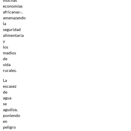
muchas
economías
africanas–,
amenazando
la
seguridad
alimentaria
y
los
medios
de
vida
rurales.
La
escasez
de
agua
se
agudiza,
poniendo
en
peligro