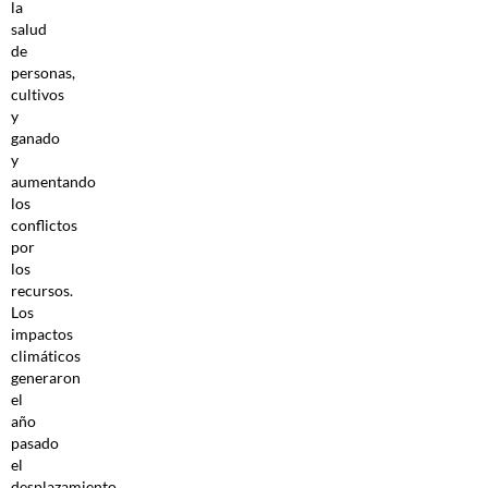
la
salud
de
personas,
cultivos
y
ganado
y
aumentando
los
conflictos
por
los
recursos.
Los
impactos
climáticos
generaron
el
año
pasado
el
desplazamiento