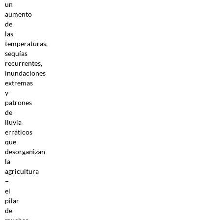
un
aumento
de
las
temperaturas,
sequías
recurrentes,
inundaciones
extremas
y
patrones
de
lluvia
erráticos
que
desorganizan
la
agricultura
–
el
pilar
de