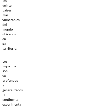
los
veinte
países
más
vulnerables
del
mundo
ubicados
en
su
territorio.
Los
impactos
son
ya
profundos
y
generalizados.
El
continente
experimenta