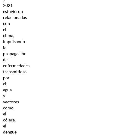
2021
estuvieron
relacionadas
con
el
clima,
impulsando
la
propagación
de
enfermedades
transmitidas
por
el
agua
y
vectores
como
el
cólera,
el
dengue