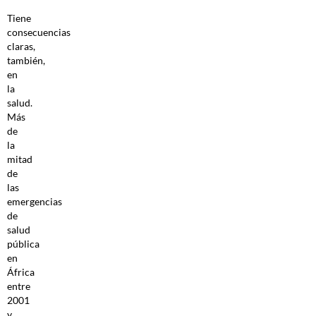
Tiene
consecuencias
claras,
también,
en
la
salud.
Más
de
la
mitad
de
las
emergencias
de
salud
pública
en
África
entre
2001
y