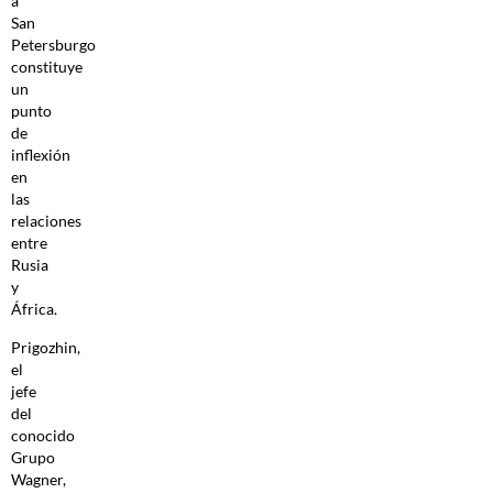
a
San
Petersburgo
constituye
un
punto
de
inflexión
en
las
relaciones
entre
Rusia
y
África.
Prigozhin,
el
jefe
del
conocido
Grupo
Wagner,