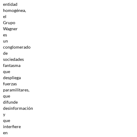
entidad
homogénea,
el
Grupo
Wagner
es
un
conglomerado
de
sociedades
fantasma
que
despliega
fuerzas
paramilitares,
que
difunde
desinformación
y
que
interfiere
en