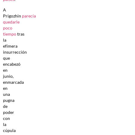
A
Prigozhin
parecía
quedarle
poco
tiempo
tras
la
efímera
insurrección
que
encabezó
en
junio,
enmarcada
en
una
pugna
de
poder
con
la
cúpula