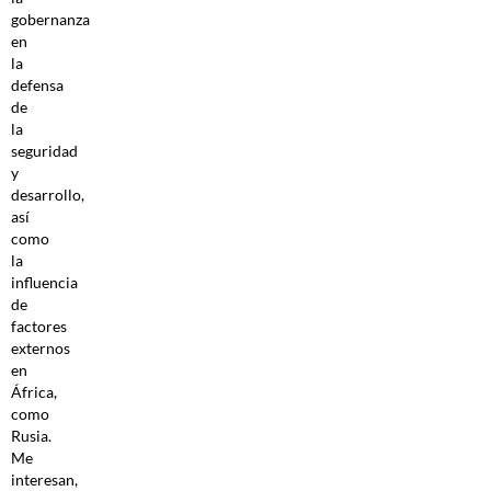
gobernanza
en
la
defensa
de
la
seguridad
y
desarrollo,
así
como
la
influencia
de
factores
externos
en
África,
como
Rusia.
Me
interesan,