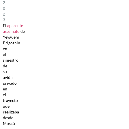
2
0
2
3
El
aparente
asesinato
de
Yevgueni
Prigozhin
en
el
siniestro
de
su
avión
privado
en
el
trayecto
que
realizaba
desde
Moscú