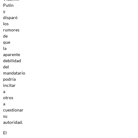
Putin
y
disparó
los
rumores
de
que
la
aparente
debilidad
del
mandatario
podría
incitar
a
otros
a
cuestionar
su
autoridad.
El