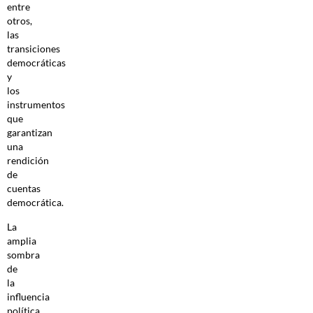
entre
otros,
las
transiciones
democráticas
y
los
instrumentos
que
garantizan
una
rendición
de
cuentas
democrática.
La
amplia
sombra
de
la
influencia
política