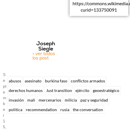
https://commons.wikimedia.
curid=133750091
Joseph
Siegle
> ver todos
los post
S
E
abusos
asesinato
burkina faso
conflictos armados
Pt
derechos humanos
Just transition
ejército
geoestratégico
E
M
invasión
mali
mercenarios
milicia
paz y seguridad
B
politica
recommendation
rusia
the conversation
E
R
1
5,