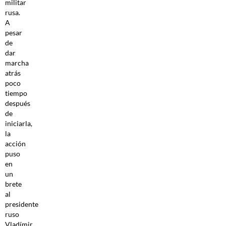
militar
rusa.
A
pesar
de
dar
marcha
atrás
poco
tiempo
después
de
iniciarla,
la
acción
puso
en
un
brete
al
presidente
ruso
Vladímir