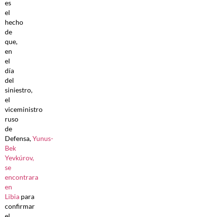
es
el
hecho
de
que,
en
el
día
del
siniestro,
el
viceministro
ruso
de
Defensa,
Yunus-
Bek
Yevkúrov,
se
encontrara
en
Libia
para
confirmar
el