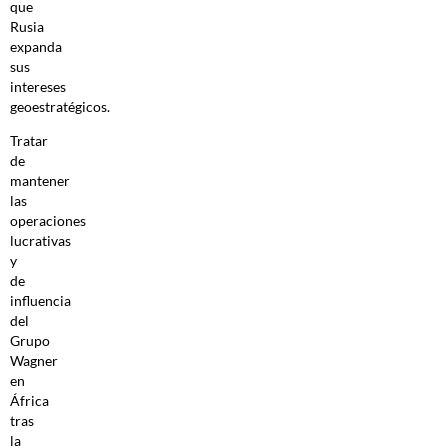
que
Rusia
expanda
sus
intereses
geoestratégicos.
Tratar
de
mantener
las
operaciones
lucrativas
y
de
influencia
del
Grupo
Wagner
en
África
tras
la