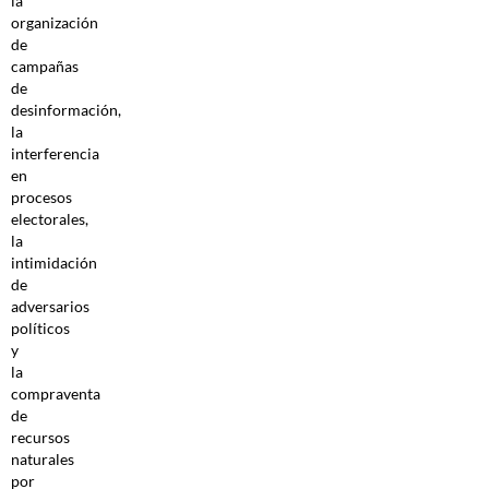
la
organización
de
campañas
de
desinformación,
la
interferencia
en
procesos
electorales,
la
intimidación
de
adversarios
políticos
y
la
compraventa
de
recursos
naturales
por