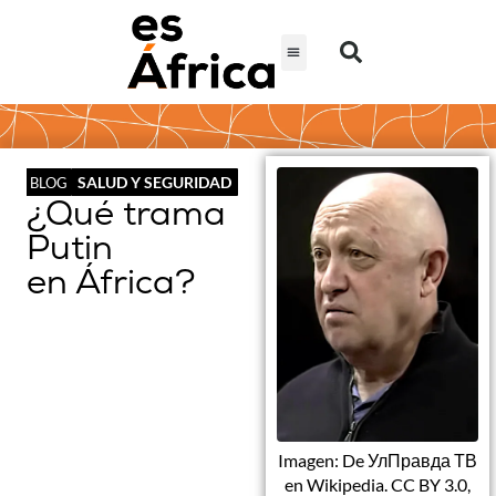
SALUD Y SEGURIDAD
BLOG
¿Qué trama
Putin
en África?
Imagen: De УлПравда ТВ
en Wikipedia. CC BY 3.0,