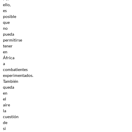
ello,
es
posible
que
no
pueda
permitirse
tener
en
África
a
combatientes
experimentados.
También
queda
en
el
aire
la
cuestión
de
si