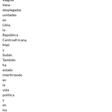
tiene
desplegadas
unidades
en
Libia,
la
República
Centroafricana,
Mali
y
Sudán.
También
ha
estado
interfiriendo
en
la
vida
política
y
en
los