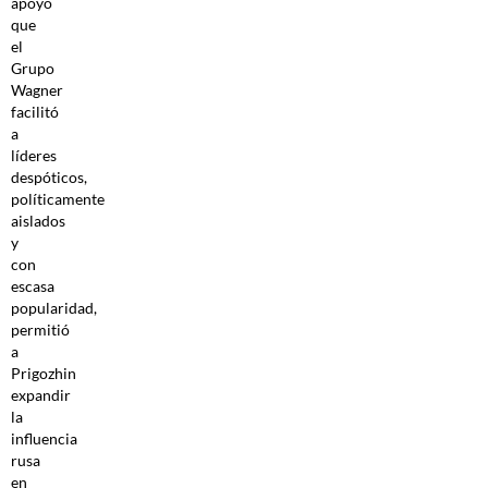
apoyo
que
el
Grupo
Wagner
facilitó
a
líderes
despóticos,
políticamente
aislados
y
con
escasa
popularidad,
permitió
a
Prigozhin
expandir
la
influencia
rusa
en