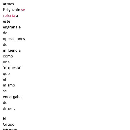
armas.
Prigozhin
se
refería
a
este
engranaje
de
operaciones
de
influencia
como
una
“orquesta”
que
él
mismo
se
encargaba
de
dirigir.
El
Grupo
Wagner