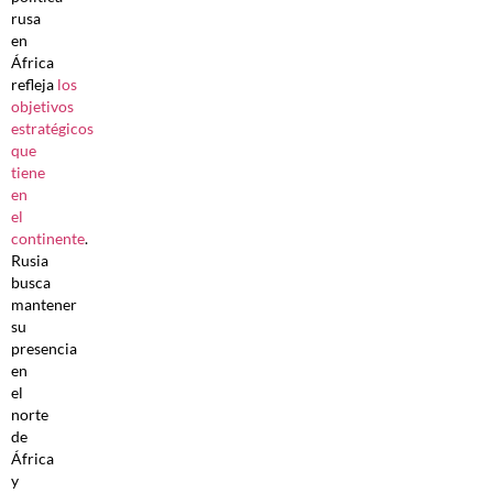
rusa
en
África
refleja
los
objetivos
estratégicos
que
tiene
en
el
continente
.
Rusia
busca
mantener
su
presencia
en
el
norte
de
África
y