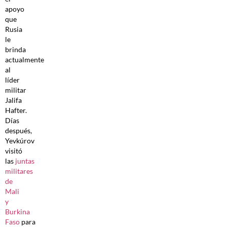
apoyo
que
Rusia
le
brinda
actualmente
al
líder
militar
Jalifa
Hafter.
Días
después,
Yevkúrov
visitó
las
juntas
militares
de
Mali
y
Burkina
Faso
para