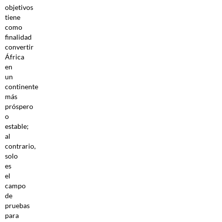
objetivos
tiene
como
finalidad
convertir
África
en
un
continente
más
próspero
o
estable;
al
contrario,
solo
es
el
campo
de
pruebas
para