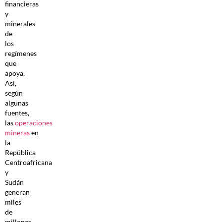
financieras
y
minerales
de
los
regímenes
que
apoya.
Así,
según
algunas
fuentes,
las
operaciones
mineras
en
la
República
Centroafricana
y
Sudán
generan
miles
de
millones