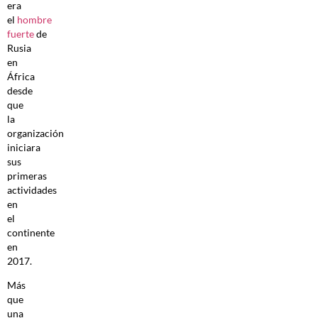
era
el
hombre
fuerte
de
Rusia
en
África
desde
que
la
organización
iniciara
sus
primeras
actividades
en
el
continente
en
2017.
Más
que
una