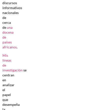
discursos
informativos
nacionales
de
cerca
de
una
docena
de
países
africanos
.
Mis
líneas
de
investigación
se
centran
en
analizar
el
papel
que
desempeña
la