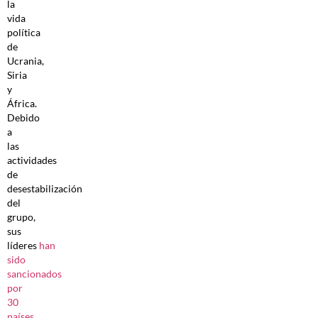
la
vida
política
de
Ucrania,
Siria
y
África.
Debido
a
las
actividades
de
desestabilización
del
grupo,
sus
líderes
han
sido
sancionados
por
30
países
.