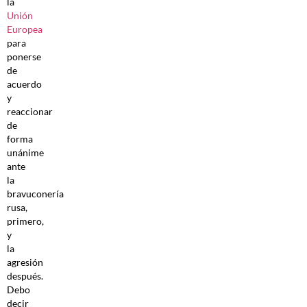
la
Unión
Europea
para
ponerse
de
acuerdo
y
reaccionar
de
forma
unánime
ante
la
bravuconería
rusa,
primero,
y
la
agresión
después.
Debo
decir