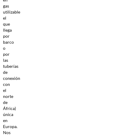
gas
utilizable
el
que
llega
por
barco
o
por
las
tuberías
de
conexión
con
el
norte
de
África)
única
en
Europa.
Nos