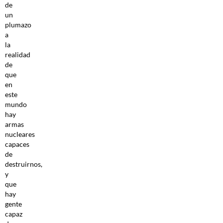
de
un
plumazo
a
la
realidad
de
que
en
este
mundo
hay
armas
nucleares
capaces
de
destruirnos,
y
que
hay
gente
capaz