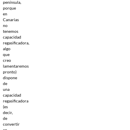
península,
porque
en
Canarias
no
tenemos
capacidad
regasificadora,
algo
que
creo
lamentaremos
pronto)
dispone
de
una
capacidad
regasificadora
(es
decir,
de
convertir
en