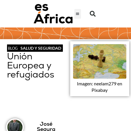
SALUD Y SEGURIDAD
BLOG
Unión
Europea y
refugiados
Imagen: neelam279 en
Pixabay
José
Segura