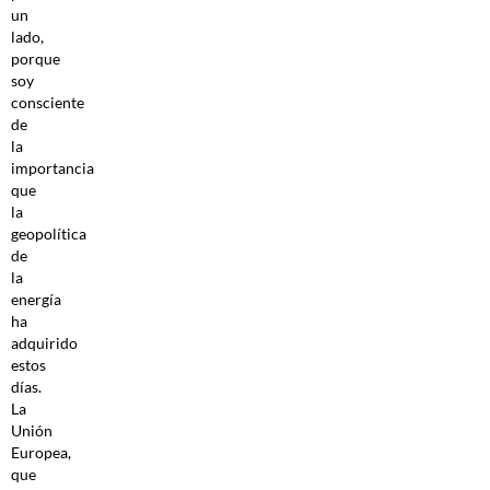
un
lado,
porque
soy
consciente
de
la
importancia
que
la
geopolítica
de
la
energía
ha
adquirido
estos
días.
La
Unión
Europea,
que