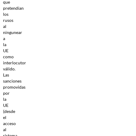
que
pretendían
los
rusos
al
ningunear
a
la
UE
como
interlocutor
válido.
Las
sanciones
promovidas
por
la
UE
(desde
el
acceso
al
sistema