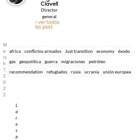
Clavell
Director
general
> ver todos
los post
M
A
africa
conflictos armados
Just transition
economy
éxodo
Rc
gas
geopolítica
guerra
migraciones
petróleo
H
7,
recommendation
refugiados
rusia
ucrania
unión europea
2
0
2
2
L
a
r
e
s
p