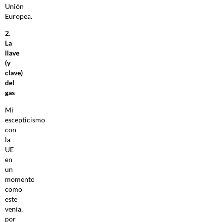
Unión
Europea.
2.
La
llave
(y
clave)
del
gas
Mi
escepticismo
con
la
UE
en
un
momento
como
este
venía,
por