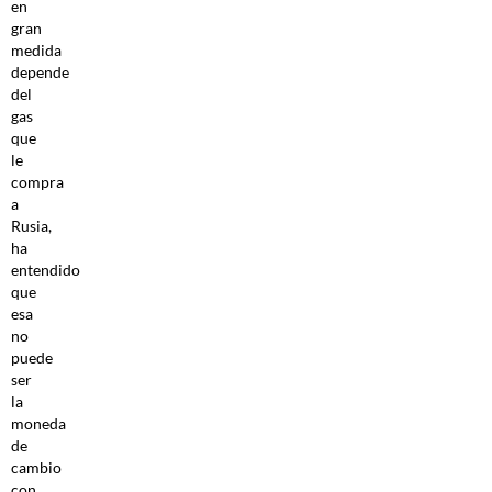
en
gran
medida
depende
del
gas
que
le
compra
a
Rusia,
ha
entendido
que
esa
no
puede
ser
la
moneda
de
cambio
con