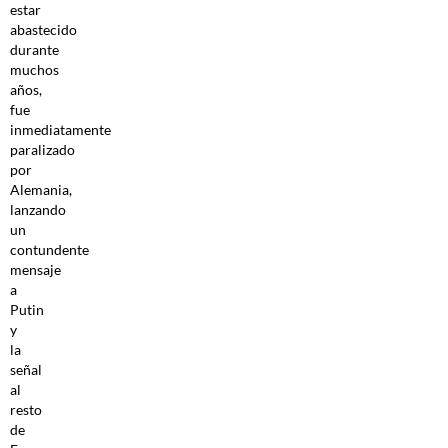
estar
abastecido
durante
muchos
años,
fue
inmediatamente
paralizado
por
Alemania,
lanzando
un
contundente
mensaje
a
Putin
y
la
señal
al
resto
de