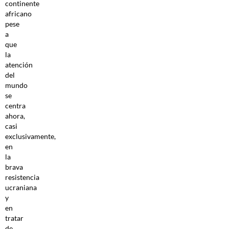
continente
africano
pese
a
que
la
atención
del
mundo
se
centra
ahora,
casi
exclusivamente,
en
la
brava
resistencia
ucraniana
y
en
tratar
de