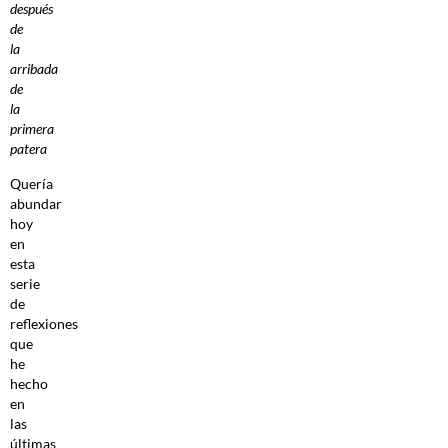
después
de
la
arribada
de
la
primera
patera
Quería
abundar
hoy
en
esta
serie
de
reflexiones
que
he
hecho
en
las
últimas