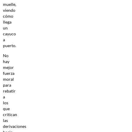
muelle,
viendo
cómo
llega
un
cayuco
a
puerto.
No
hay
mejor
fuerza
moral
para
rebatir
a
los
que
critican
las
derivaciones