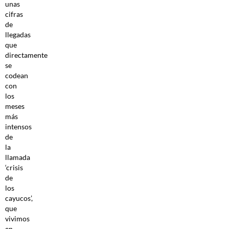
unas
cifras
de
llegadas
que
directamente
se
codean
con
los
meses
más
intensos
de
la
llamada
‘crisis
de
los
cayucos’,
que
vivimos
en