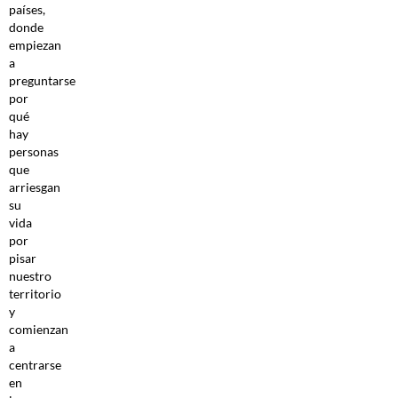
países,
donde
empiezan
a
preguntarse
por
qué
hay
personas
que
arriesgan
su
vida
por
pisar
nuestro
territorio
y
comienzan
a
centrarse
en