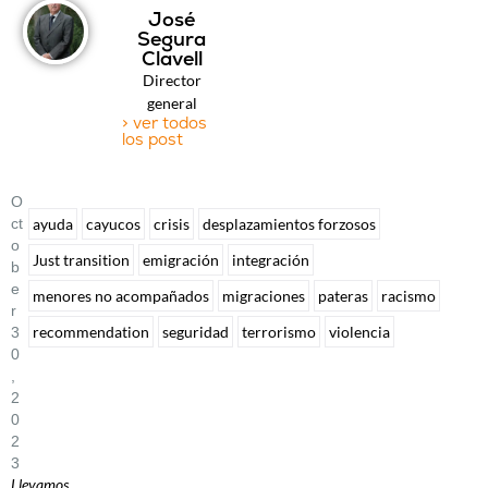
José
Segura
Clavell
Director
general
> ver todos
los post
O
Ct
ayuda
cayucos
crisis
desplazamientos forzosos
O
Just transition
emigración
integración
B
E
menores no acompañados
migraciones
pateras
racismo
R
recommendation
seguridad
terrorismo
violencia
3
0
,
2
0
2
3
Llevamos