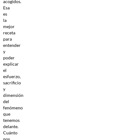
acogidos.
Esa
es
la
mejor
receta
para
entender
y
poder
explicar
el
esfuerzo,
sacrificio
y
dimensión
del
fenómeno
que
tenemos
delante.
Cuánto
nos