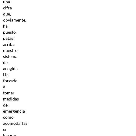
una
cifra
que,
obviamente,
ha
puesto
patas
arriba
nuestro
sistema
de
acogida.
Ha
forzado
a
tomar
medidas
de
emergencia
como
acomodarlas
en
lugares