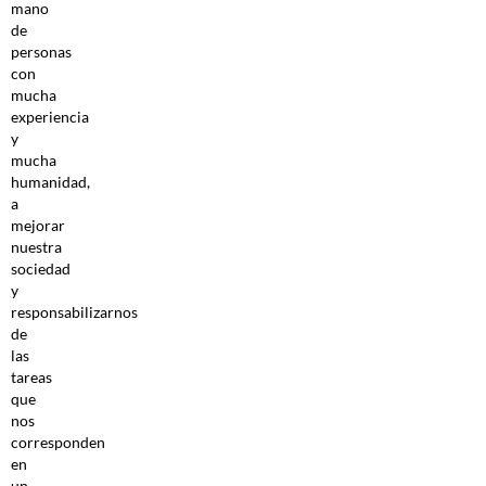
mano
de
personas
con
mucha
experiencia
y
mucha
humanidad,
a
mejorar
nuestra
sociedad
y
responsabilizarnos
de
las
tareas
que
nos
corresponden
en
un