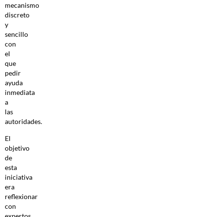
mecanismo
discreto
y
sencillo
con
el
que
pedir
ayuda
inmediata
a
las
autoridades.
El
objetivo
de
esta
iniciativa
era
reflexionar
con
expertos