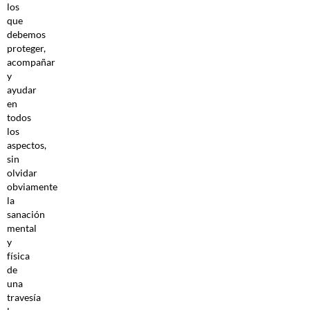
los
que
debemos
proteger,
acompañar
y
ayudar
en
todos
los
aspectos,
sin
olvidar
obviamente
la
sanación
mental
y
física
de
una
travesía