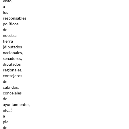
visto,
a
los
responsables
políticos
de
nuestra
tierra
(diputados
nacionales,
senadores,
diputados
regionales,
consejeros
de
cabildos,
concejales
de
ayuntamientos,
etc…)
a
pie
de