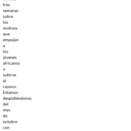
tres
semanas
sobre
los
motivos
que
empujan
a
los
jóvenes
africanos
a
subirse
al
cayuco.
Estamos
despidiéndonos
del
mes
de
octubre
con