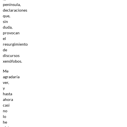
península,
declaraciones
que,
sin
duda,
provocan
el
resurgimiento
de
discursos
xenófobos.
Me
agradaría
ver,
y
hasta
ahora
casi
no
lo
he