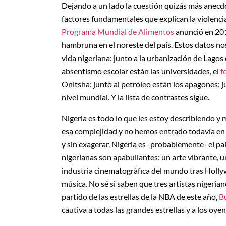
Dejando a un lado la cuestión quizás más anecdó
factores fundamentales que explican la violencia, 
Programa Mundial de Alimentos
anunció en 201
hambruna en el noreste del país. Estos datos no
vida nigeriana: junto a la urbanización de Lagos
absentismo escolar están las universidades, el
f
Onitsha; junto al petróleo están los apagones; j
nivel mundial. Y la lista de contrastes sigue.
Nigeria es todo lo que les estoy describiendo y
esa complejidad y no hemos entrado todavía en e
y sin exagerar, Nigeria es -probablemente- el pa
nigerianas son apabullantes: un arte vibrante, u
industria cinematográfica del mundo tras Holly
música. No sé si saben que tres artistas nigeri
partido de las estrellas de la NBA de este año,
B
cautiva a todas las grandes estrellas y a los oye