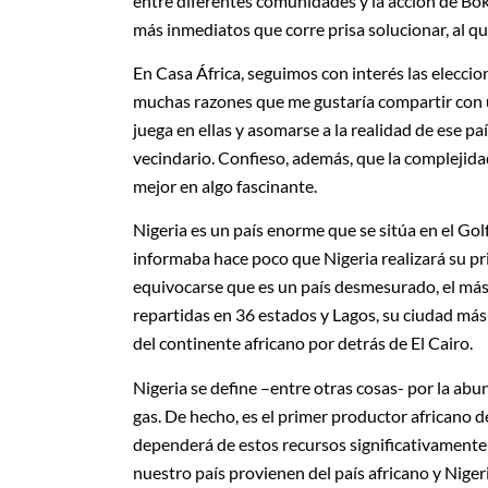
entre diferentes comunidades y la acción de B
más inmediatos que corre prisa solucionar, al q
En Casa África, seguimos con interés las eleccion
muchas razones que me gustaría compartir con
juega en ellas y asomarse a la realidad de ese p
vecindario. Confieso, además, que la complejidad
mejor en algo fascinante.
Nigeria es un país enorme que se sitúa en el Gol
informaba hace poco que Nigeria realizará su pr
equivocarse que es un país desmesurado, el má
repartidas en 36 estados y Lagos, su ciudad má
del continente africano por detrás de El Cairo.
Nigeria se define –entre otras cosas- por la abu
gas. De hecho, es el primer productor africano 
dependerá de estos recursos significativamente:
nuestro país provienen del país africano y Nige