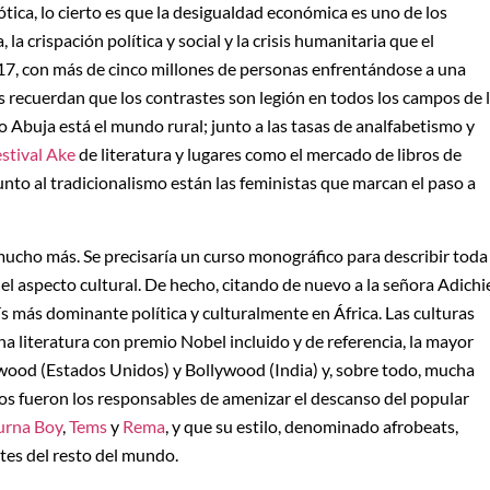
tica, lo cierto es que la desigualdad económica es uno de los
la crispación política y social y la crisis humanitaria que el
7, con más de cinco millones de personas enfrentándose a una
s recuerdan que los contrastes son legión en todos los campos de 
 o Abuja está el mundo rural; junto a las tasas de analfabetismo y
estival Ake
de literatura y lugares como el mercado de libros de
unto al tradicionalismo están las feministas que marcan el paso a
 mucho más. Se precisaría un curso monográfico para describir toda
l aspecto cultural. De hecho, citando de nuevo a la señora Adichi
ís más dominante política y culturalmente en África. Las culturas
na literatura con premio Nobel incluido y de referencia, la mayor
wood (Estados Unidos) y Bollywood (India) y, sobre todo, mucha
anos fueron los responsables de amenizar el descanso del popular
urna Boy
,
Tems
y
Rema
, y que su estilo, denominado afrobeats,
ntes del resto del mundo.