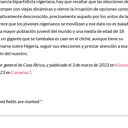
nancia bipartidista nigeriana, hay que resaltar que las elecciones d
omper con viejas dinámicas y vieron la irrupción de opciones com
relativamente desconocido, precisamente aupado por los votos de la
ece que los jóvenes nigerianos se movilizan y ese dato no es balad
 la mayor población juvenil del mundo y una media de edad de 18
 un gigante que se tambalea es caer en el cliché, aunque tiene su
marse sobre Nigeria, seguir sus elecciones y prestar atención a esa
én del nuestro.
tor general de Casa África, y publicado el 3 de marzo de 2023 en
Kiosc
023 en
Canarias7
.
ed fields are marked
*