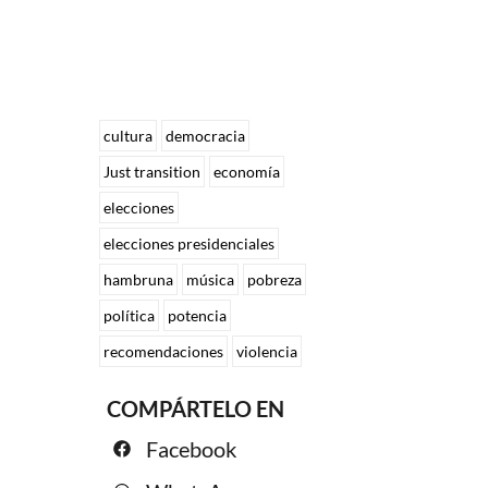
cultura
democracia
Just transition
economía
elecciones
elecciones presidenciales
hambruna
música
pobreza
política
potencia
recomendaciones
violencia
COMPÁRTELO EN
Facebook