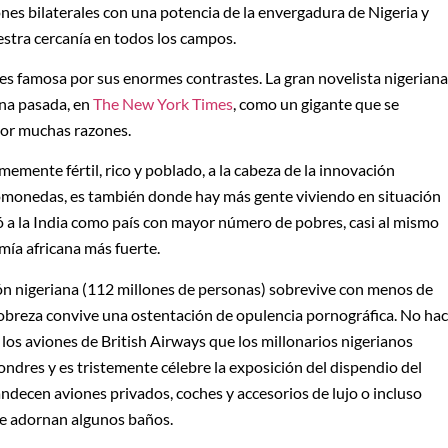
ones bilaterales con una potencia de la envergadura de Nigeria y
stra cercanía en todos los campos.
es famosa por sus enormes contrastes. La gran novelista nigeriana
ana pasada, en
The New York Times
, como un gigante que se
por muchas razones.
emente fértil, rico y poblado, a la cabeza de la innovación
omonedas, es también donde hay más gente viviendo en situación
 a la India como país con mayor número de pobres, casi al mismo
ía africana más fuerte.
ión nigeriana (112 millones de personas) sobrevive con menos de
a pobreza convive una ostentación de opulencia pornográfica. No ha
 los aviones de British Airways que los millonarios nigerianos
ondres y es tristemente célebre la exposición del dispendio del
andecen aviones privados, coches y accesorios de lujo o incluso
e adornan algunos baños.