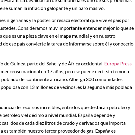
oko Haram. La devaluación de su moneda es uno de sus problemas
ue se suman la inflación galopante y un paro masivo.
es nigerianas y la posterior resaca electoral que vive el país por
 ustedes. Consideramos muy importante entender mejor lo que se
aís que es una pieza clave en el mapa mundial y en nuestro
 de ese país convierte la tarea de informarse sobre él y conocerlo
fo de Guinea, parte del Sahel y de África occidental.
Europa Press
imer censo nacional en 17 años, pero se puede decir sin temor a
s poblado del continente africano. Alberga 300 comunidades
s populosa con 13 millones de vecinos, es la segunda más poblada
ndancia de recursos increíbles, entre los que destacan petróleo y
de petróleo y el décimo a nivel mundial. España depende y
 casi dos de cada diez litros de crudo y derivados que importa
ria es también nuestro tercer proveedor de gas. España es