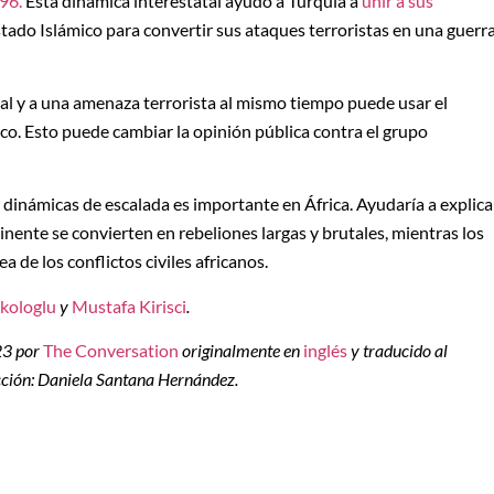
96.
Esta dinámica interestatal ayudó a Turquía a
unir a sus
tado Islámico para convertir sus ataques terroristas en una guerr
al y a una amenaza terrorista al mismo tiempo puede usar el
ico. Esto puede cambiar la opinión pública contra el grupo
en dinámicas de escalada es importante en África. Ayudaría a explica
nente se convierten en rebeliones largas y brutales, mientras los
a de los conflictos civiles africanos.
skologlu
y
Mustafa Kirisci
.
023 por
The Conversation
originalmente en
inglés
y traducido al
cción: Daniela Santana Hernández.