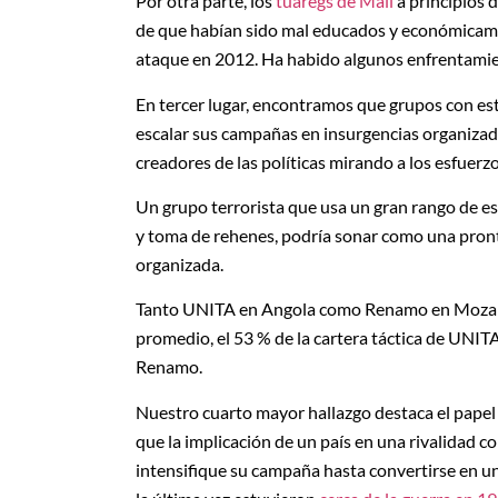
Por otra parte, los
tuaregs de Mali
a principios 
de que habían sido mal educados y económicament
ataque en 2012. Ha habido algunos enfrentami
En tercer lugar, encontramos que grupos con es
escalar sus campañas en insurgencias organizada
creadores de las políticas mirando a los esfuerz
Un grupo terrorista que usa un gran rango de e
y toma de rehenes, podría sonar como una pront
organizada.
Tanto UNITA en Angola como Renamo en Moza
promedio, el 53 % de la cartera táctica de UNITA
Renamo.
Nuestro cuarto mayor hallazgo destaca el papel
que la implicación de un país en una rivalidad c
intensifique su campaña hasta convertirse en u