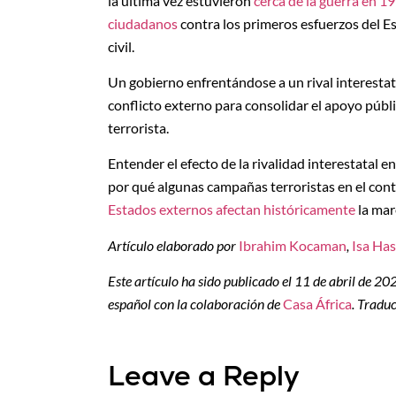
la última vez estuvieron
cerca de la guerra en 19
ciudadanos
contra los primeros esfuerzos del Es
civil.
Un gobierno enfrentándose a un rival interestat
conflicto externo para consolidar el apoyo públ
terrorista.
Entender el efecto de la rivalidad interestatal 
por qué algunas campañas terroristas en el conti
Estados externos afectan históricamente
la mare
Artículo elaborado por
Ibrahim Kocaman
,
Isa Ha
Este artículo ha sido publicado el 11 de abril de 2
español con la colaboración de
Casa África
. Tradu
Leave a Reply