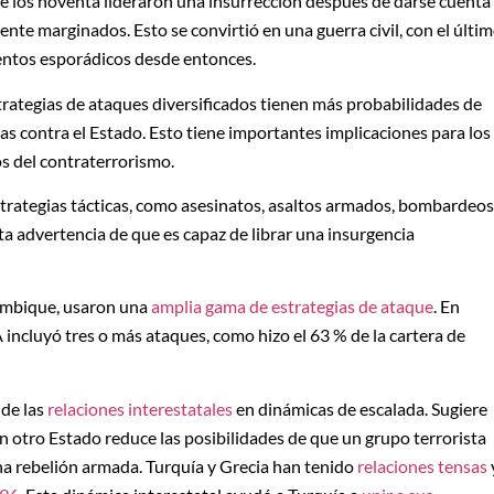
de los noventa lideraron una insurrección después de darse cuenta
e marginados. Esto se convirtió en una guerra civil, con el últi
entos esporádicos desde entonces.
trategias de ataques diversificados tienen más probabilidades de
s contra el Estado. Esto tiene importantes implicaciones para los
os del contraterrorismo.
strategias tácticas, como asesinatos, asaltos armados, bombardeos
a advertencia de que es capaz de librar una insurgencia
mbique, usaron una
amplia gama de estrategias de ataque
. En
 incluyó tres o más ataques, como hizo el 63 % de la cartera de
 de las
relaciones interestatales
en dinámicas de escalada. Sugiere
on otro Estado reduce las posibilidades de que un grupo terrorista
na rebelión armada. Turquía y Grecia han tenido
relaciones tensas