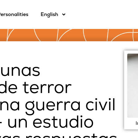
ersonalities
English
gunas
e terror
na guerra civil
– un estudio
I