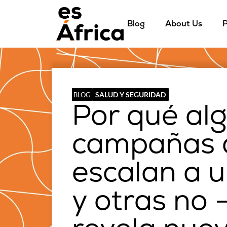
Blog
About Us
P
SALUD Y SEGURIDAD
BLOG
Por qué al
campañas d
escalan a u
y otras no 