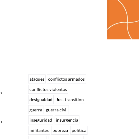
ataques
conflictos armados
conflictos violentos
n
desigualdad
Just transition
guerra
guerra civil
inseguridad
insurgencia
n
militantes
pobreza
politica