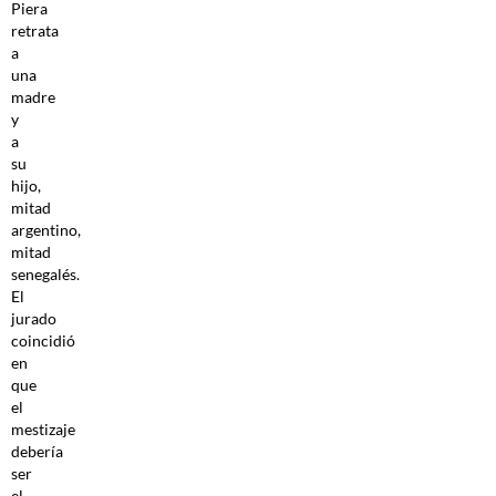
Piera
retrata
a
una
madre
y
a
su
hijo,
mitad
argentino,
mitad
senegalés.
El
jurado
coincidió
en
que
el
mestizaje
debería
ser
el