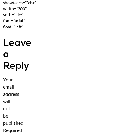
showfaces=”false”
width=”300″
verb=”like”
font=”arial”
float=”left”]
Leave
a
Reply
Your
email
address
will
not
be
published.
Required