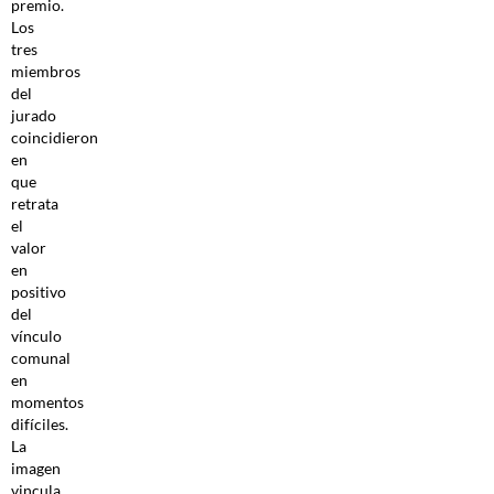
premio.
Los
tres
miembros
del
jurado
coincidieron
en
que
retrata
el
valor
en
positivo
del
vínculo
comunal
en
momentos
difíciles.
La
imagen
vincula