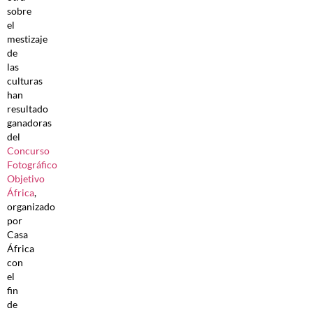
sobre
el
mestizaje
de
las
culturas
han
resultado
ganadoras
del
Concurso
Fotográfico
Objetivo
África
,
organizado
por
Casa
África
con
el
fin
de