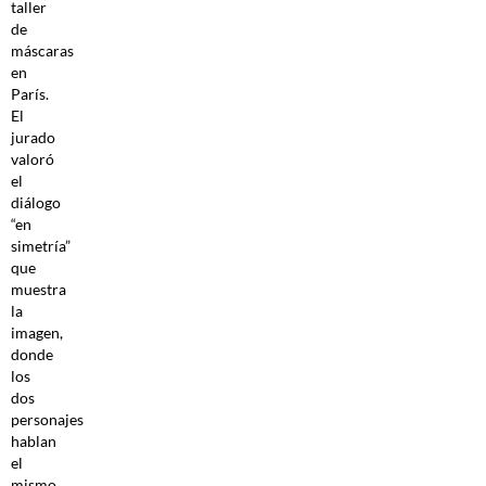
taller
de
máscaras
en
París.
El
jurado
valoró
el
diálogo
“en
simetría”
que
muestra
la
imagen,
donde
los
dos
personajes
hablan
el
mismo