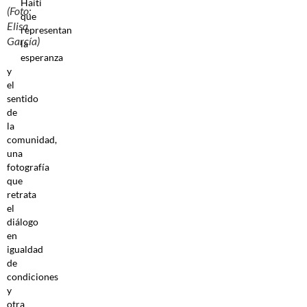
Haití
(Foto:
que
Elisa
representan
García)
la
esperanza
y
el
sentido
de
la
comunidad,
una
fotografía
que
retrata
el
diálogo
en
igualdad
de
condiciones
y
otra