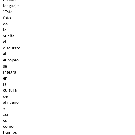
lenguaje.
“Esta
foto
da
la
vuelta
al
discurso:
el
europeo
se
integra
en
la
cultura
del
africano
y
así
es
como
huimos