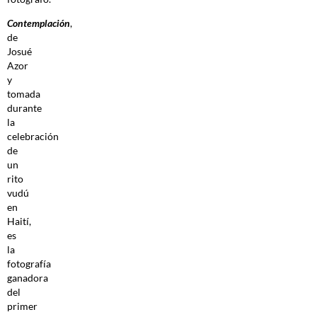
Contemplación
,
de
Josué
Azor
y
tomada
durante
la
celebración
de
un
rito
vudú
en
Haití,
es
la
fotografía
ganadora
del
primer