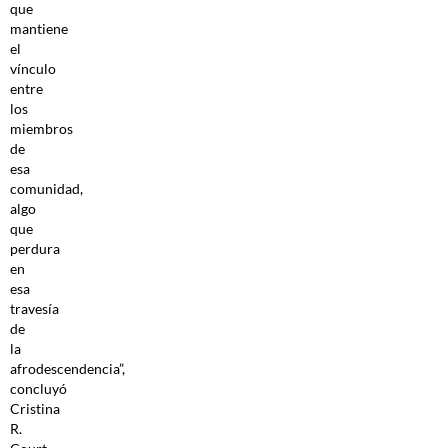
que
mantiene
el
vínculo
entre
los
miembros
de
esa
comunidad,
algo
que
perdura
en
esa
travesía
de
la
afrodescendencia”,
concluyó
Cristina
R.