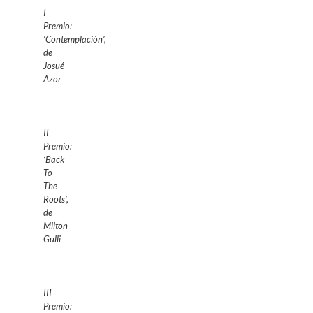
I
Premio:
‘Contemplación’,
de
Josué
Azor
II
Premio:
‘Back
To
The
Roots’,
de
Milton
Gulli
III
Premio: