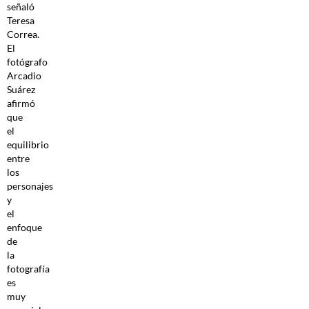
señaló
Teresa
Correa.
El
fotógrafo
Arcadio
Suárez
afirmó
que
el
equilibrio
entre
los
personajes
y
el
enfoque
de
la
fotografía
es
muy