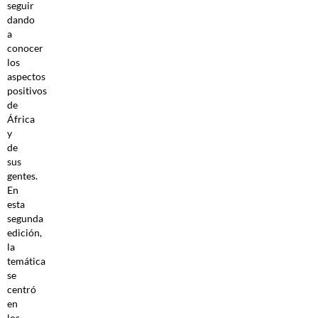
seguir
dando
a
conocer
los
aspectos
positivos
de
África
y
de
sus
gentes.
En
esta
segunda
edición,
la
temática
se
centró
en
los