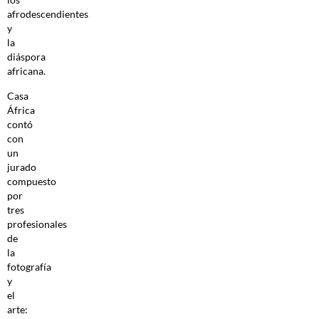
afrodescendientes
y
la
diáspora
africana.
Casa
África
contó
con
un
jurado
compuesto
por
tres
profesionales
de
la
fotografía
y
el
arte: