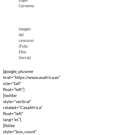
Edgar
Carmona
Imagen
del
concurso
(Foto:
Elisa
García)
[google_plusone
href=”https://www.esafrica.es”
size=”tall”
float=”left”]
[twitter
style=”vertical”
related=”CasaAfrica”
float=”left”
lang=”es”]
[fblike
style=”box_count”