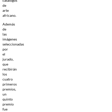
catálogos
de
arte
africano.
Además
de
las
imágenes
seleccionadas
por
el
jurado,
que
recibirán
los
cuatro
primeros
premios,
un
quinto
premio
fue