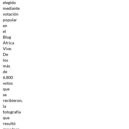
elegido
mediante
votación
popular
en
el
Blog
África
Vive.
De
los
más
de
6.800
votos
que
se
recibieron,
la
fotografía
que
resultó