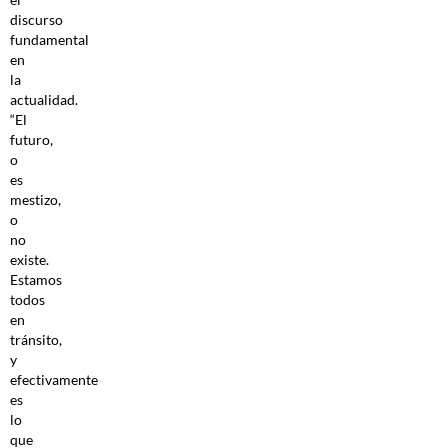
discurso
fundamental
en
la
actualidad.
“El
futuro,
o
es
mestizo,
o
no
existe.
Estamos
todos
en
tránsito,
y
efectivamente
es
lo
que