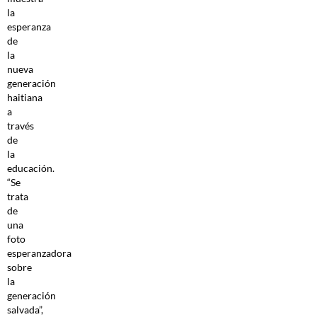
la
esperanza
de
la
nueva
generación
haitiana
a
través
de
la
educación.
“Se
trata
de
una
foto
esperanzadora
sobre
la
generación
salvada”,