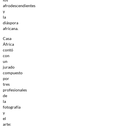
afrodescendientes
y
la
diáspora
africana.
Casa
África
contó
con
un
jurado
compuesto
por
tres
profesionales
de
la
fotografía
y
el
arte: