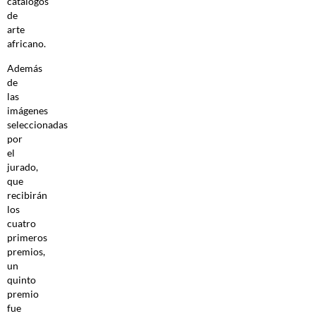
catálogos
de
arte
africano.
Además
de
las
imágenes
seleccionadas
por
el
jurado,
que
recibirán
los
cuatro
primeros
premios,
un
quinto
premio
fue