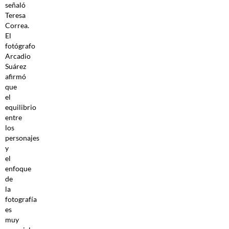
señaló
Teresa
Correa.
El
fotógrafo
Arcadio
Suárez
afirmó
que
el
equilibrio
entre
los
personajes
y
el
enfoque
de
la
fotografía
es
muy