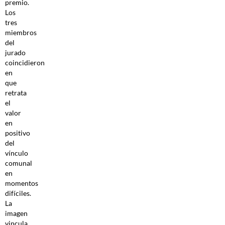
premio.
Los
tres
miembros
del
jurado
coincidieron
en
que
retrata
el
valor
en
positivo
del
vínculo
comunal
en
momentos
difíciles.
La
imagen
vincula