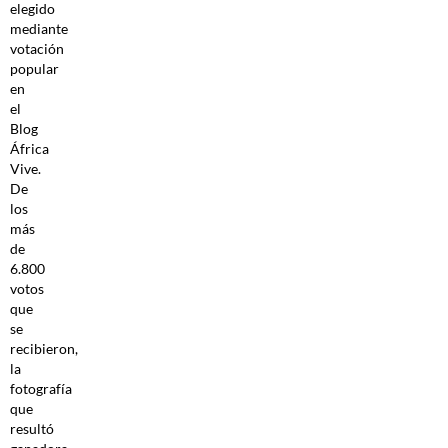
elegido
mediante
votación
popular
en
el
Blog
África
Vive.
De
los
más
de
6.800
votos
que
se
recibieron,
la
fotografía
que
resultó