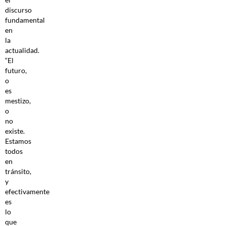
discurso
fundamental
en
la
actualidad.
“El
futuro,
o
es
mestizo,
o
no
existe.
Estamos
todos
en
tránsito,
y
efectivamente
es
lo
que