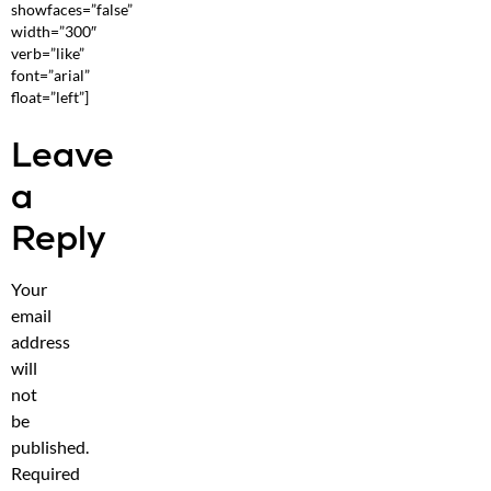
showfaces=”false”
width=”300″
verb=”like”
font=”arial”
float=”left”]
Leave
a
Reply
Your
email
address
will
not
be
published.
Required