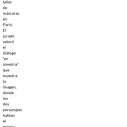
taller
de
máscaras
en
París.
El
jurado
valoró
el
diálogo
“en
simetría”
que
muestra
la
imagen,
donde
los
dos
personajes
hablan
el
mismo