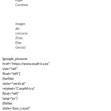
Edgar
Carmona
Imagen
del
concurso
(Foto:
Elisa
García)
[google_plusone
href=”https://www.esafrica.es”
size=”tall”
float=”left”]
[twitter
style=”vertical”
related=”CasaAfrica”
float=”left”
lang=”es”]
[fblike
style=”box_count”