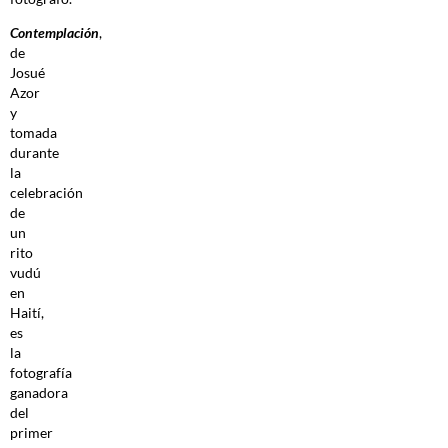
Contemplación
,
de
Josué
Azor
y
tomada
durante
la
celebración
de
un
rito
vudú
en
Haití,
es
la
fotografía
ganadora
del
primer