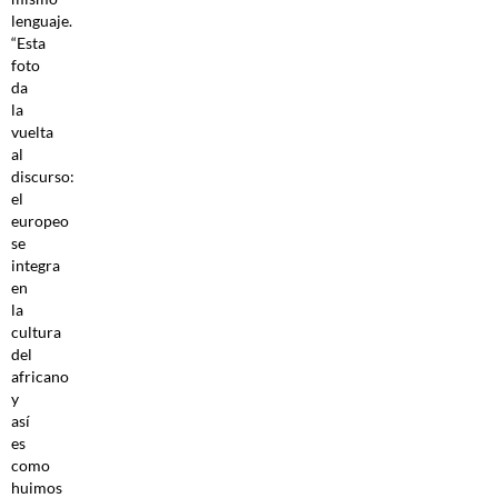
lenguaje.
“Esta
foto
da
la
vuelta
al
discurso:
el
europeo
se
integra
en
la
cultura
del
africano
y
así
es
como
huimos