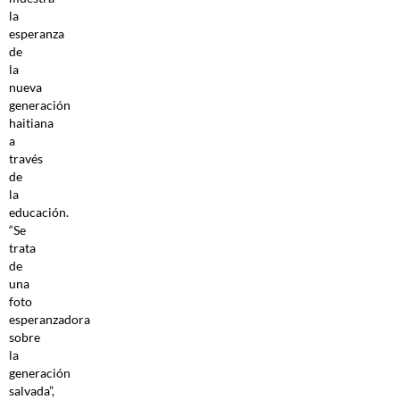
la
esperanza
de
la
nueva
generación
haitiana
a
través
de
la
educación.
“Se
trata
de
una
foto
esperanzadora
sobre
la
generación
salvada”,