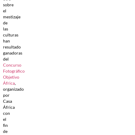
sobre
el
mestizaje
de
las
culturas
han
resultado
ganadoras
del
Concurso
Fotográfico
Objetivo
África
,
organizado
por
Casa
África
con
el
fin
de