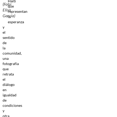
Haití
(Foto:
que
Elisa
representan
García)
la
esperanza
y
el
sentido
de
la
comunidad,
una
fotografía
que
retrata
el
diálogo
en
igualdad
de
condiciones
y
otra