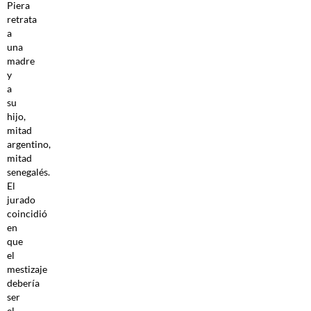
Piera
retrata
a
una
madre
y
a
su
hijo,
mitad
argentino,
mitad
senegalés.
El
jurado
coincidió
en
que
el
mestizaje
debería
ser
el