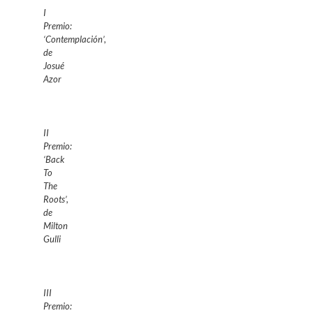
I
Premio:
‘Contemplación’,
de
Josué
Azor
II
Premio:
‘Back
To
The
Roots’,
de
Milton
Gulli
III
Premio: