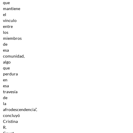
que
mantiene
el
vínculo
entre
los
miembros
de
esa
comunidad,
algo
que
perdura
en
esa
travesía
de
la
afrodescendencia”,
concluyó
Cristina
R.