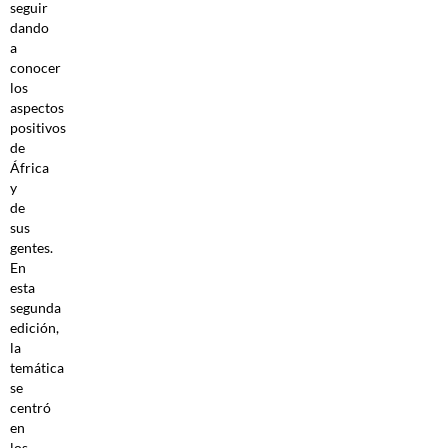
seguir
dando
a
conocer
los
aspectos
positivos
de
África
y
de
sus
gentes.
En
esta
segunda
edición,
la
temática
se
centró
en
los