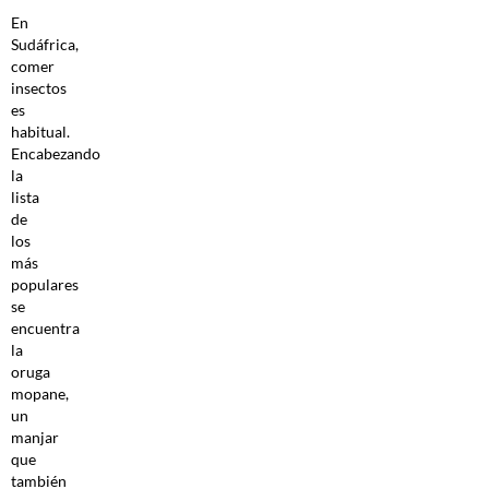
En
Sudáfrica,
comer
insectos
es
habitual.
Encabezando
la
lista
de
los
más
populares
se
encuentra
la
oruga
mopane,
un
manjar
que
también