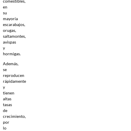
comestibles,
en
su
mayoría
escarabajos,
orugas,
saltamontes,
avispas
y
hormigas.
Además,
se
reproducen
rápidamente
y
tienen
altas
tasas
de
crecimiento,
por
lo