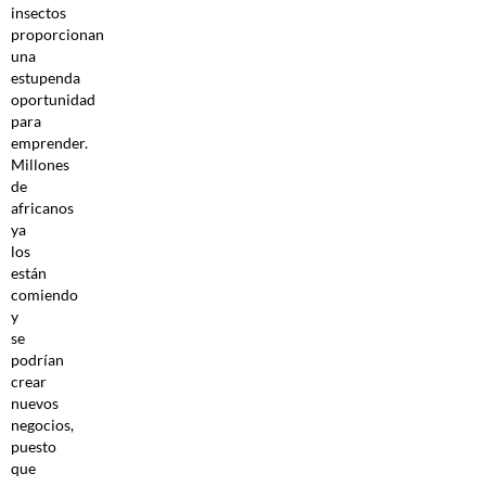
insectos
proporcionan
una
estupenda
oportunidad
para
emprender.
Millones
de
africanos
ya
los
están
comiendo
y
se
podrían
crear
nuevos
negocios,
puesto
que