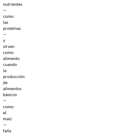
nutrientes
—
como
las
proteínas
—
y
sirven
como
alimento
cuando
la
producción
de
alimentos
básicos
—
como
el
maíz
—
falla