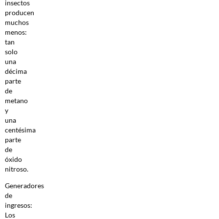
insectos
producen
muchos
menos:
tan
solo
una
décima
parte
de
metano
y
una
centésima
parte
de
óxido
nitroso.
Generadores
de
ingresos:
Los