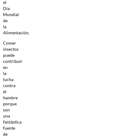
el
Día
Mundial
de
la
Alimentación.
Comer
insectos
puede
contribuir
en
la
lucha
contra
el
hambre
porque
son
una
fantástica
fuente
de