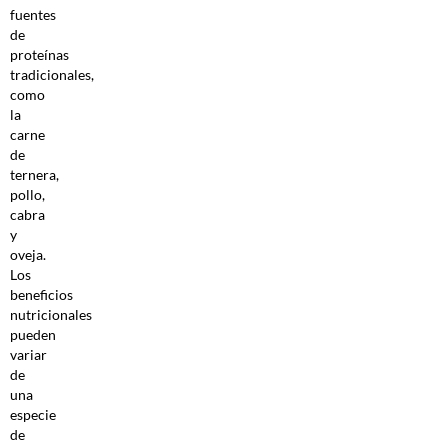
fuentes
de
proteínas
tradicionales,
como
la
carne
de
ternera,
pollo,
cabra
y
oveja.
Los
beneficios
nutricionales
pueden
variar
de
una
especie
de