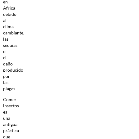
en
África
debido
al
clima
cambiante,
las
sequías
o
el
daño
producido
por
las
plagas.
Comer
insectos
es
una
antigua
práctica
que