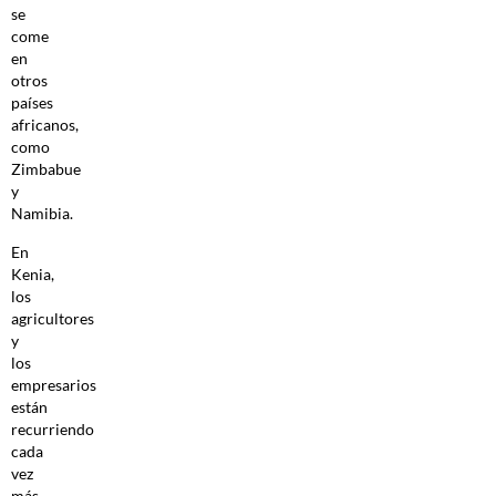
se
come
en
otros
países
africanos,
como
Zimbabue
y
Namibia.
En
Kenia,
los
agricultores
y
los
empresarios
están
recurriendo
cada
vez
más