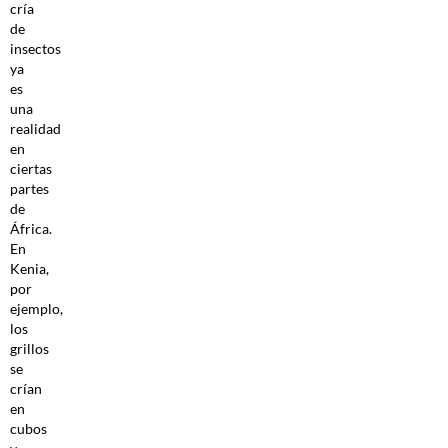
cría
de
insectos
ya
es
una
realidad
en
ciertas
partes
de
África.
En
Kenia,
por
ejemplo,
los
grillos
se
crían
en
cubos