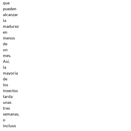
que
pueden
alcanzar
la
madurez
en
menos
de
un
mes.
Así,
la
mayoría
de
los
insectos
tarda
unas
tres
semanas,
o
incluso