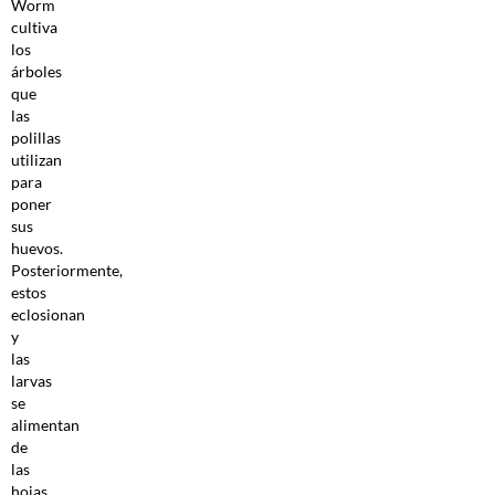
Worm
cultiva
los
árboles
que
las
polillas
utilizan
para
poner
sus
huevos.
Posteriormente,
estos
eclosionan
y
las
larvas
se
alimentan
de
las
hojas.