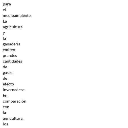
para
el
medioambiente:
La
agricultura
y
la
ganadería
emiten
grandes
cantidades
de
gases
de
efecto
invernadero.
En
comparación
con
la
agricultura,
los