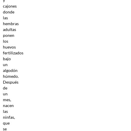
y
cajones
donde
las
hembras
adultas
ponen
los
huevos
fertilizados
bajo
un
algodón
húmedo.
Después
de
un
mes,
nacen
las
ninfas,
que
se