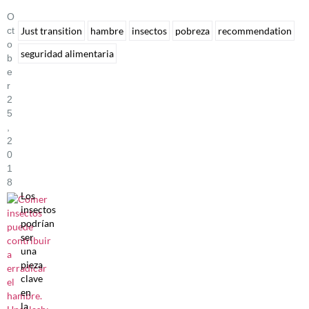
O
Ct
Just transition
hambre
insectos
pobreza
recommendation
O
seguridad alimentaria
B
E
R
2
5
,
2
0
1
8
Los
insectos
podrían
ser
una
pieza
clave
en
la