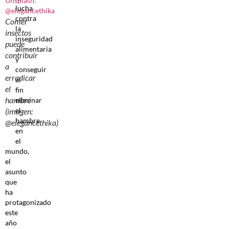
lucha
contra
Comer
la
insectos
inseguridad
puede
alimentaria
contribuir
y
a
conseguir
erradicar
al
el
fin
hambre
eliminar
el
(imagen:
hambre
@elegancethika)
en
el
mundo,
el
asunto
que
ha
protagonizado
este
año