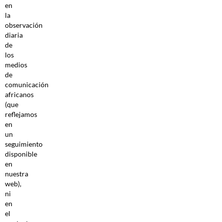
en
la
observación
diaria
de
los
medios
de
comunicación
africanos
(que
reflejamos
en
un
seguimiento
disponible
en
nuestra
web),
ni
en
el