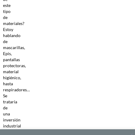
este
tipo
de
materiales?
Estoy
hablando
de
mascarillas,
Epis,
pantallas
protectoras,
material
higiénico,
hasta
respiradores…
Se
trataría
de
una
inversión
industrial
en