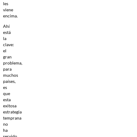
les
viene
encima.
Ahí
está
la
clave:
el
gran
problema,
para
muchos
países,
es
que
esta
exitosa
estrategia
temprana
no
ha
servido,