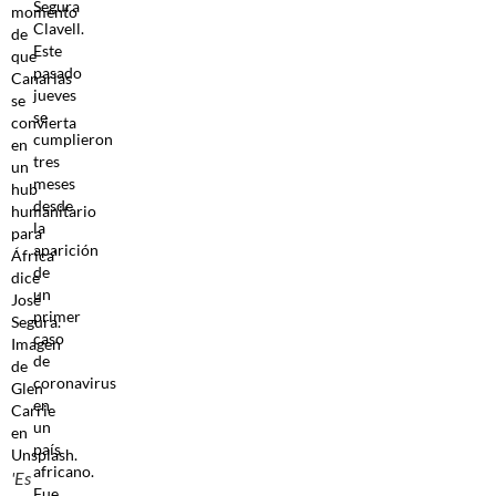
Segura
Clavell.
Este
pasado
jueves
se
cumplieron
tres
meses
desde
la
aparición
de
un
primer
caso
de
coronavirus
en
un
país
africano.
'Es
Fue