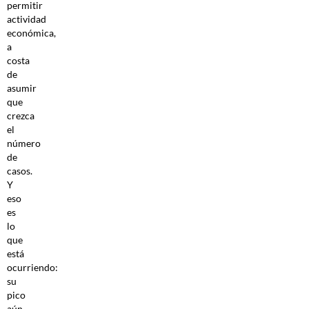
permitir
actividad
económica,
a
costa
de
asumir
que
crezca
el
número
de
casos.
Y
eso
es
lo
que
está
ocurriendo:
su
pico
aún