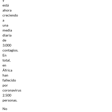
y
está
ahora
creciendo
a
una
media
diaria
de
3.000
contagios.
En
total,
en
África
han
fallecido
por
coronavirus
2.500
personas.
No