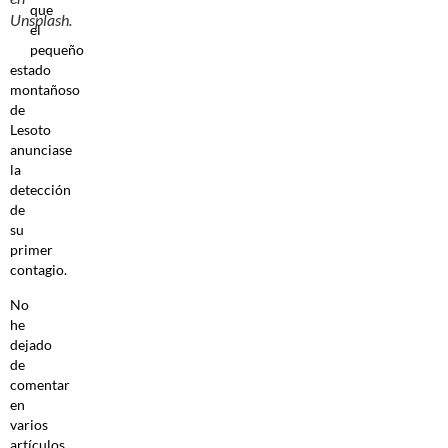
que
Unsplash.
el
pequeño
estado
montañoso
de
Lesoto
anunciase
la
detección
de
su
primer
contagio.
No
he
dejado
de
comentar
en
varios
artículos