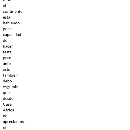
el
continente
está
habiendo
poca
capacidad
de
hacer
tests,
pero
ante
esto
también
debo
esgrimir
que
desde
Casa
África
no
apreciamos,
ni