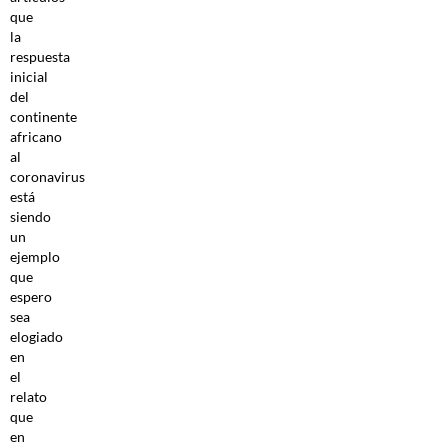
que
la
respuesta
inicial
del
continente
africano
al
coronavirus
está
siendo
un
ejemplo
que
espero
sea
elogiado
en
el
relato
que
en