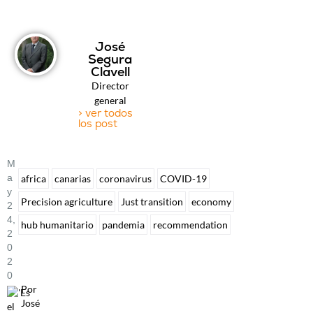
José
Segura
Clavell
Director
general
> ver todos
los post
M
A
africa
canarias
coronavirus
COVID-19
Y
Precision agriculture
Just transition
economy
2
4,
hub humanitario
pandemia
recommendation
2
0
2
0
Por
José