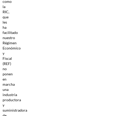
como
la
RIC,
que
les
ha
facilitado
nuestro
Régimen
Económico
y
Fiscal
(REF)
no
ponen
en
marcha
una
industria
productora
y
suministradora
de