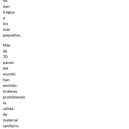
no
dan
tregua
a
los
más
pequeños.
Más
de
70
países
del
mundo
han
emitido
órdenes
prohibiendo
la
salida
de
material
sanitario