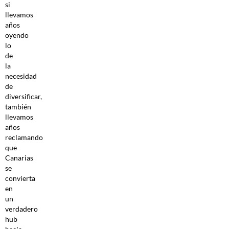
si
llevamos
años
oyendo
lo
de
la
necesidad
de
diversificar,
también
llevamos
años
reclamando
que
Canarias
se
convierta
en
un
verdadero
hub