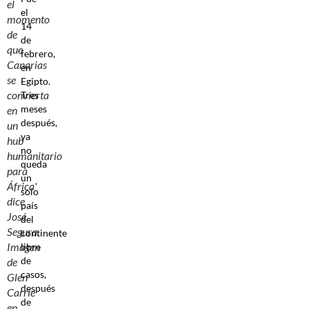
el
el
momento
14
de
de
que
febrero,
Canarias
en
se
Egipto.
convierta
Tres
meses
en
después,
un
ya
hub
no
humanitario
queda
para
un
África'
solo
dice
país
José
del
Segura.
continente
Imagen
libre
de
de
casos,
Glen
después
Carrie
de
en