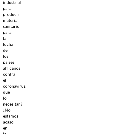
industrial
para
producir
material
sanitario
para
la
lucha
de
los
países
africanos
contra
el
coronavirus,
que
lo
necesitan?
¿No
estamos
acaso
en
la