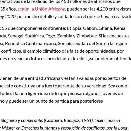
sentativas de la realidad de los 453 millones de africanos que
 35 años,
según la Unión Africana
, pueden ser las 4.200 entrevista
vey 2020
, por mucho detalle y cuidado con el que se hayan realizad
los 55 que componen el continente: Etiopía, Gabón, Ghana, Kenia,
nda, Senegal, Sudáfrica, Togo, Zambia y Zimbabue. Si las encuestas
a, República Centroafricana, Somalia, Sudán del Sur, en la región
conflictos, el cambio climático o la falta de oportunidades, por
nes no vean un futuro claro delante de ellos, ¿se hubieran obtenid
 vienen de una entidad africana y están avaladas por expertos del
e esto constituya una fuerte garantía de su veracidad. Sea como
studio. Da una ligera idea de lo que piensan algunos jóvenes de
ano y puede ser un punto de partida para posteriores
loguero y cooperante. (Castuera, Badajoz, 1961). Licenciado en
Máster en Derechos humanos y resolución de conflictos, por la Long