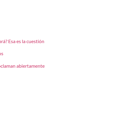
rá? Esa es la cuestión
os
roclaman abiertamente