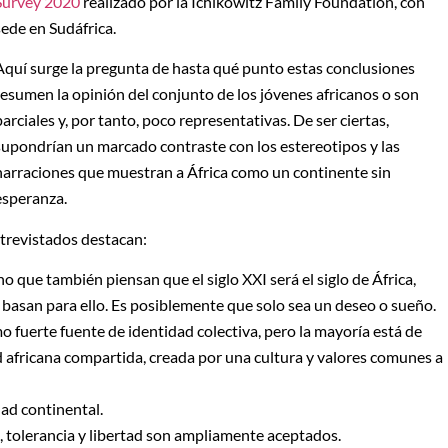
Survey 2020
realizado por la Ichikowitz Family Foundation, con
sede en Sudáfrica.
Aquí surge la pregunta de hasta qué punto estas conclusiones
resumen la opinión del conjunto de los jóvenes africanos o son
parciales y, por tanto, poco representativas. De ser ciertas,
supondrían un marcado contraste con los estereotipos y las
narraciones que muestran a África como un continente sin
esperanza.
ntrevistados destacan:
o que también piensan que el siglo XXI será el siglo de África,
basan para ello. Es posiblemente que solo sea un deseo o sueño.
 fuerte fuente de identidad colectiva, pero la mayoría está de
d africana compartida, creada por una cultura y valores comunes a
ad continental.
, tolerancia y libertad son ampliamente aceptados.