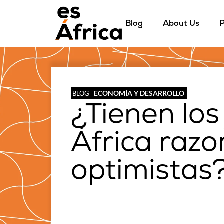
Blog
About Us
P
ECONOMÍA Y DESARROLLO
BLOG
¿Tienen los
África razo
optimistas