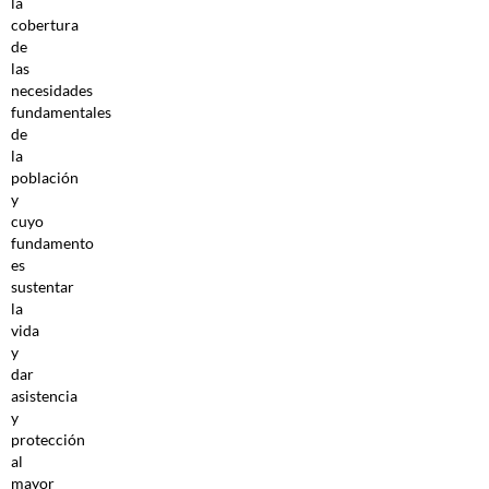
la
cobertura
de
las
necesidades
fundamentales
de
la
población
y
cuyo
fundamento
es
sustentar
la
vida
y
dar
asistencia
y
protección
al
mayor