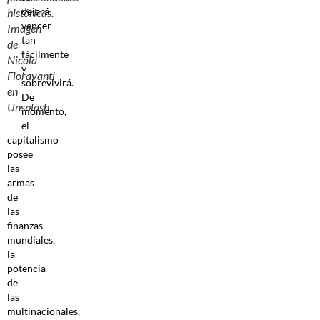
dejará
históricas.
vencer
Imagen
tan
de
fácilmente
Nicola
y
Fioravanti
sobrevivirá.
en
De
Unsplash.
momento,
el
capitalismo
posee
las
armas
de
las
finanzas
mundiales,
la
potencia
de
las
multinacionales,