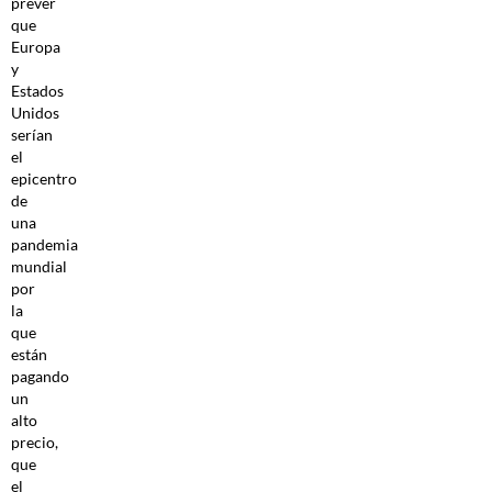
prever
que
Europa
y
Estados
Unidos
serían
el
epicentro
de
una
pandemia
mundial
por
la
que
están
pagando
un
alto
precio,
que
el