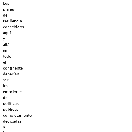
Los
planes
de
resiliencia
concebidos
aquí
y
allá
en
todo
el
continente
deberían
ser
los
embriones
de
políticas
públicas
completamente
dedicadas
a