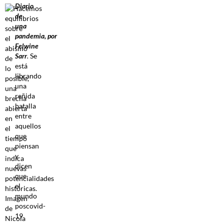
Diario
de
una
pandemia,
por
Felwine
Sarr
.
Se
está
librando
una
reñida
batalla
entre
aquellos
que
piensan
y
dicen
que
el
mundo
poscovid-
19