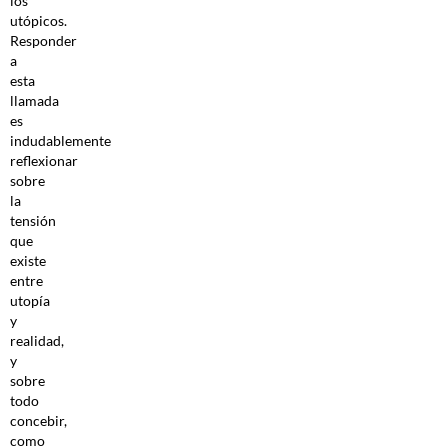
los
utópicos.
Responder
a
esta
llamada
es
indudablemente
reflexionar
sobre
la
tensión
que
existe
entre
utopía
y
realidad,
y
sobre
todo
concebir,
como