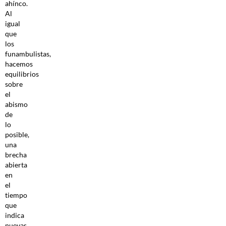
ahínco.
Al
igual
que
los
funambulistas,
hacemos
equilibrios
sobre
el
abismo
de
lo
posible,
una
brecha
abierta
en
el
tiempo
que
indica
nuevas