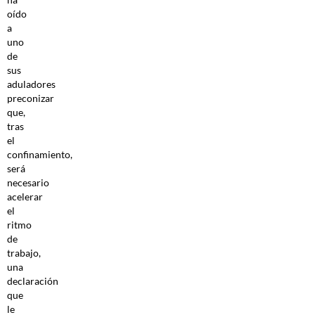
oído
a
uno
de
sus
aduladores
preconizar
que,
tras
el
confinamiento,
será
necesario
acelerar
el
ritmo
de
trabajo,
una
declaración
que
le