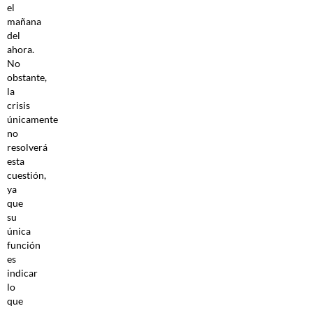
el
mañana
del
ahora.
No
obstante,
la
crisis
únicamente
no
resolverá
esta
cuestión,
ya
que
su
única
función
es
indicar
lo
que