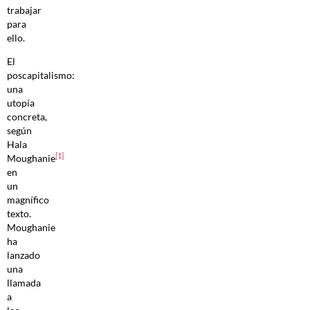
trabajar
para
ello.
El
poscapitalismo:
una
utopía
concreta,
según
Hala
[1]
Moughanie
en
un
magnífico
texto.
Moughanie
ha
lanzado
una
llamada
a