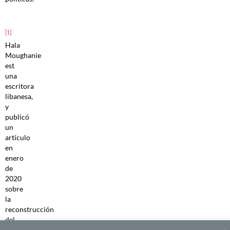
[1]
Hala
Moughanie
est
una
escritora
libanesa,
y
publicó
un
artículo
en
enero
de
2020
sobre
la
reconstrucción
del
pueblo