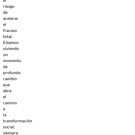
el
riesgo
de
acelerar
el
fracaso
total.
Estamos
viviendo
un
momento
de
profundo
cambio
que
abre
el
camino
a
la
transformación
social,
siempre