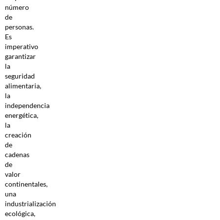
número
de
personas.
Es
imperativo
garantizar
la
seguridad
alimentaria,
la
independencia
energética,
la
creación
de
cadenas
de
valor
continentales,
una
industrialización
ecológica,