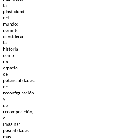
la
plasticidad
del
mundo;
permite
considerar
la
historia
como
un
espacio
de
potencialidades,
de
reconfiguración
y
de
recomposición,
e
imaginar
posibilidades
más