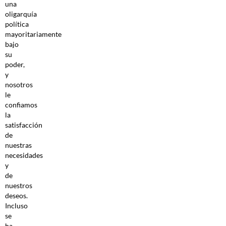
una
oligarquía
política
mayoritariamente
bajo
su
poder,
y
nosotros
le
confiamos
la
satisfacción
de
nuestras
necesidades
y
de
nuestros
deseos.
Incluso
se
ha