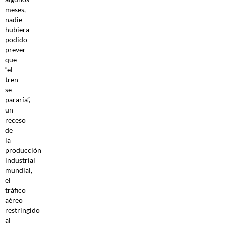
meses,
nadie
hubiera
podido
prever
que
“el
tren
se
pararía”,
un
receso
de
la
producción
industrial
mundial,
el
tráfico
aéreo
restringido
al