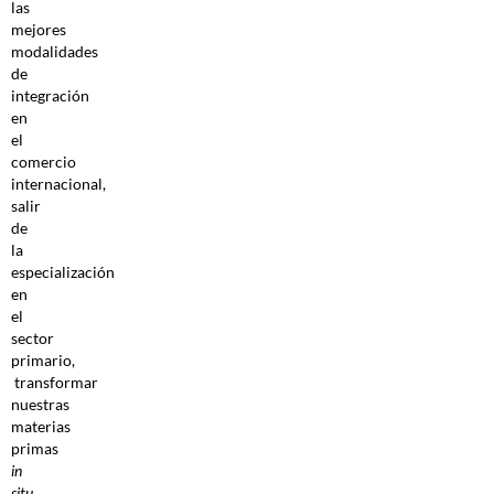
las
mejores
modalidades
de
integración
en
el
comercio
internacional,
salir
de
la
especialización
en
el
sector
primario,
transformar
nuestras
materias
primas
in
situ