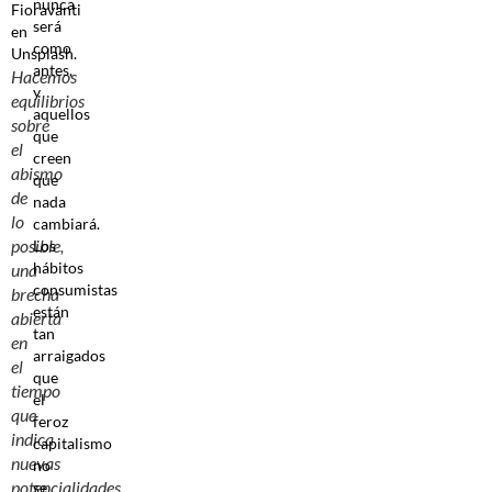
nunca
será
como
antes,
Hacemos
y
equilibrios
aquellos
sobre
que
el
creen
abismo
que
de
nada
lo
cambiará.
posible,
Los
hábitos
una
consumistas
brecha
están
abierta
tan
en
arraigados
el
que
tiempo
el
que
feroz
indica
capitalismo
nuevas
no
potencialidades
se