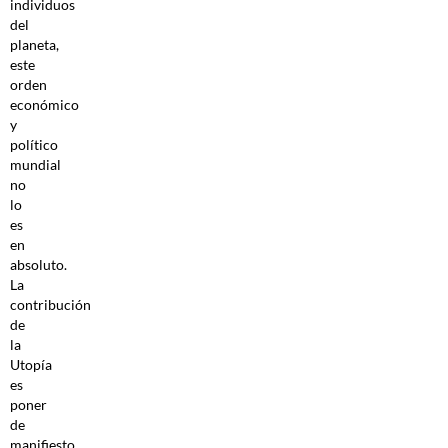
individuos
del
planeta,
este
orden
económico
y
político
mundial
no
lo
es
en
absoluto.
La
contribución
de
la
Utopía
es
poner
de
manifiesto