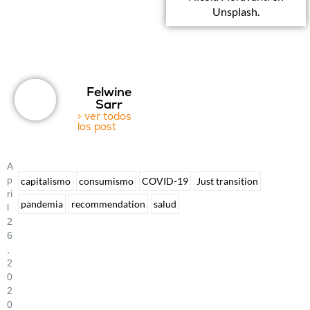
Unsplash.
Felwine
Sarr
> ver todos
los post
A
P
capitalismo
consumismo
COVID-19
Just transition
Ri
pandemia
recommendation
salud
L
2
6
,
2
0
2
0