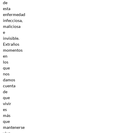
de
esta
enfermedad
infecciosa,
maliciosa
e
invisible.
Extraños
momentos
en
los
que
nos
damos
cuenta
de
que
vivir
es
más
que
mantenerse