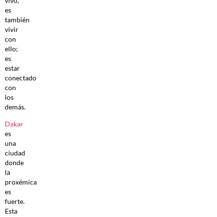
vivo,
es
también
vivir
con
ello;
es
estar
conectado
con
los
demás.
Dakar
es
una
ciudad
donde
la
proxémica
es
fuerte.
Esta