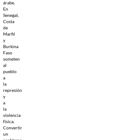
árabe.
En
Senegal,
Costa
de
Marfil
y
Burkina
Faso
someten
al
pueblo
a
la
represión
y
a
la
violencia
física.
Convertir
un