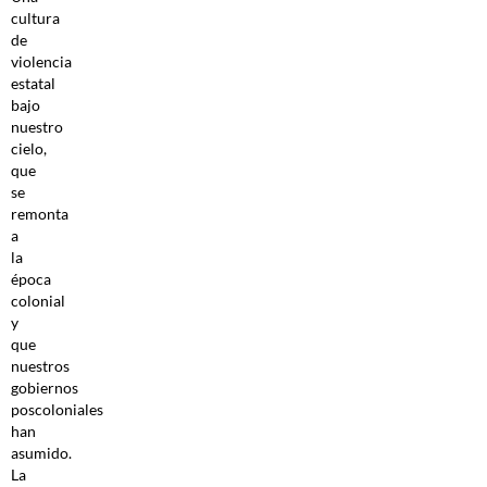
cultura
de
violencia
estatal
bajo
nuestro
cielo,
que
se
remonta
a
la
época
colonial
y
que
nuestros
gobiernos
poscoloniales
han
asumido.
La