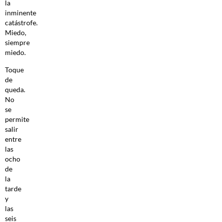
la
inminente
catástrofe.
Miedo,
siempre
miedo.
Toque
de
queda.
No
se
permite
salir
entre
las
ocho
de
la
tarde
y
las
seis