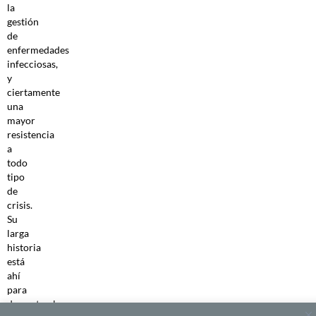
la
gestión
de
enfermedades
infecciosas,
y
ciertamente
una
mayor
resistencia
a
todo
tipo
de
crisis.
Su
larga
historia
está
ahí
para
demostrarlo.