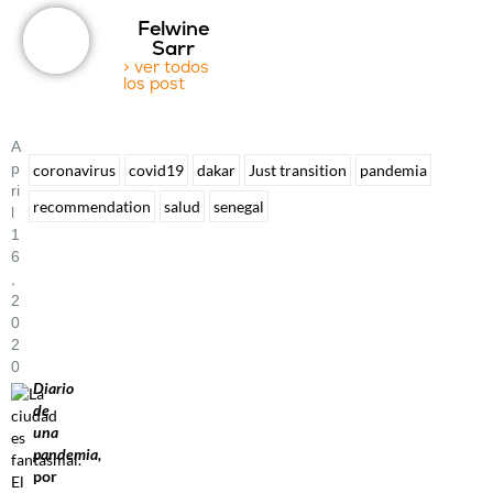
Felwine
Sarr
> ver todos
los post
A
P
coronavirus
covid19
dakar
Just transition
pandemia
Ri
recommendation
salud
senegal
L
1
6
,
2
0
2
0
Diario
de
una
pandemia,
por