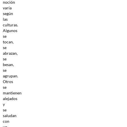
noción
varía
según
las
culturas.
Algunos
se
tocan,
se
abrazan,
se
besan,
se
agrupan.
Otros
se
mantienen
alejados
y
se
saludan
con
un