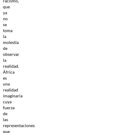
racismo,
que
ya
no
se
toma
la
molestia
de
observar
la
realidad.
África
es
una
realidad
imaginaria
cuya
fuerza
de
las
representaciones
que