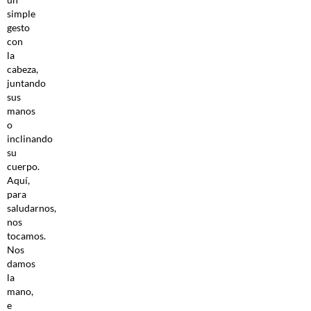
simple
gesto
con
la
cabeza,
juntando
sus
manos
o
inclinando
su
cuerpo.
Aquí,
para
saludarnos,
nos
tocamos.
Nos
damos
la
mano,
e