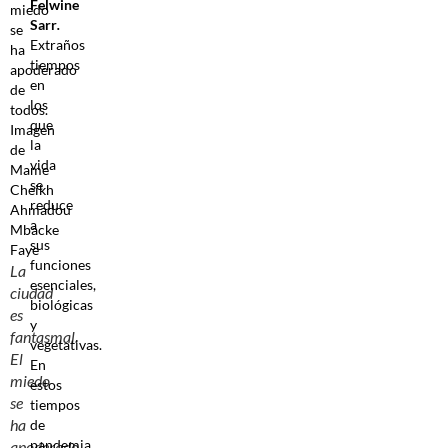
Felwine
Sarr
.
Extraños
tiempos
en
los
que
la
vida
se
reduce
a
sus
funciones
La
esenciales,
ciudad
biológicas
es
y
fantasmal.
vegetativas.
El
En
miedo
estos
se
tiempos
ha
de
pandemia,
apoderado