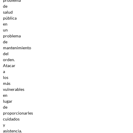
problema
de
salud
pública
en
un
problema
de
mantenimiento
del
orden.
Atacar
a
los
más
vulnerables
en
lugar
de
proporcionarles
cuidados
y
asistencia.