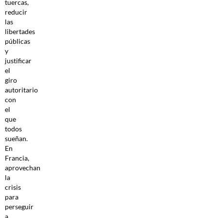
tuercas,
reducir
las
libertades
públicas
y
justificar
el
giro
autoritario
con
el
que
todos
sueñan.
En
Francia,
aprovechan
la
crisis
para
perseguir
a