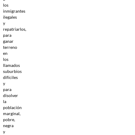
los
inmigrantes
ilegales
y
repatriarlos,
para
ganar
terreno
en
los
llamados
suburbios
difíciles
y
para
disolver
la
población
marginal,
pobre,
negra
y