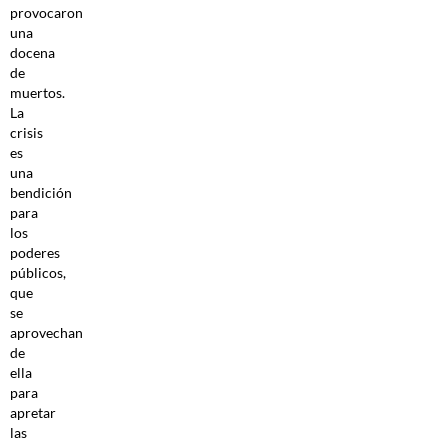
provocaron
una
docena
de
muertos.
La
crisis
es
una
bendición
para
los
poderes
públicos,
que
se
aprovechan
de
ella
para
apretar
las