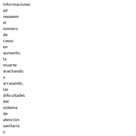
informaciones
ad
nauseam
:
el
número
de
casos
en
aumento,
la
muerte
acechando
y
arrasando,
las
dificultades
del
sistema
de
atención
sanitaria
y