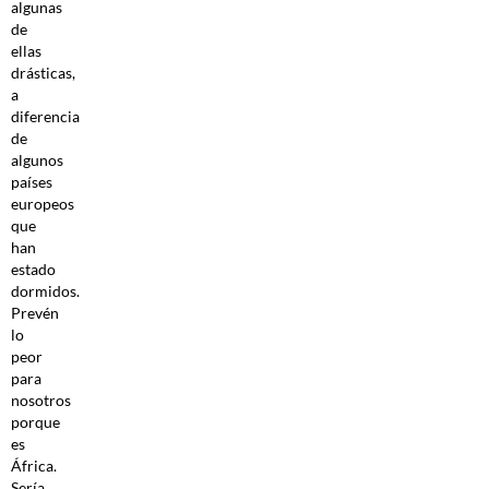
algunas
de
ellas
drásticas,
a
diferencia
de
algunos
países
europeos
que
han
estado
dormidos.
Prevén
lo
peor
para
nosotros
porque
es
África.
Sería