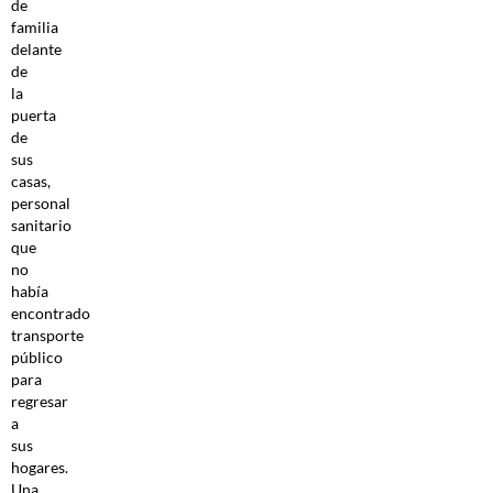
de
familia
delante
de
la
puerta
de
sus
casas,
personal
sanitario
que
no
había
encontrado
transporte
público
para
regresar
a
sus
hogares.
Una