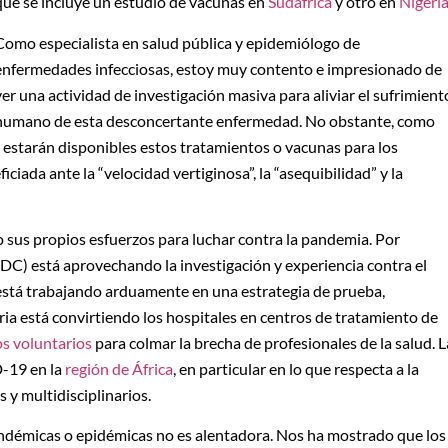
que se incluye un estudio de vacunas en
Sudáfrica
y otro en
Nigeri
Como especialista en salud pública y epidemiólogo de
enfermedades infecciosas, estoy muy contento e impresionado de
ver una actividad de investigación masiva para aliviar el sufrimient
humano de esta desconcertante enfermedad. No obstante, como
 estarán disponibles estos tratamientos o vacunas para los
iciada ante la “velocidad vertiginosa”, la “asequibilidad” y la
o sus propios esfuerzos para luchar contra la pandemia. Por
DC) está aprovechando la investigación y experiencia contra el
stá trabajando arduamente en una estrategia de prueba,
ria está convirtiendo los hospitales en centros de tratamiento de
s voluntarios
para colmar la brecha de profesionales de la salud. L
-19 en la
región de África
, en particular en lo que respecta a la
s y multidisciplinarios.
andémicas o epidémicas no es alentadora. Nos ha mostrado que los