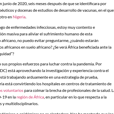
n junio de 2020, seis meses después de que se identificara por
éuticos y docenas de estudios de desarrollo de vacunas, en el que
otro en
Nigeria
.
ogo de enfermedades infecciosas, estoy muy contento e
ión masiva para aliviar el sufrimiento humano de esta
africano, no puedo evitar preguntarme, ¿cuándo estarán
s africanos en suelo africano? ¿Se verá África beneficiada ante la
equidad”?
o sus propios esfuerzos para luchar contra la pandemia. Por
DC) está aprovechando la investigación y experiencia contra el
stá trabajando arduamente en una estrategia de prueba,
ria está convirtiendo los hospitales en centros de tratamiento de
s voluntarios
para colmar la brecha de profesionales de la salud. L
-19 en la
región de África
, en particular en lo que respecta a la
s y multidisciplinarios.
andémicas o epidémicas no es alentadora. Nos ha mostrado que los