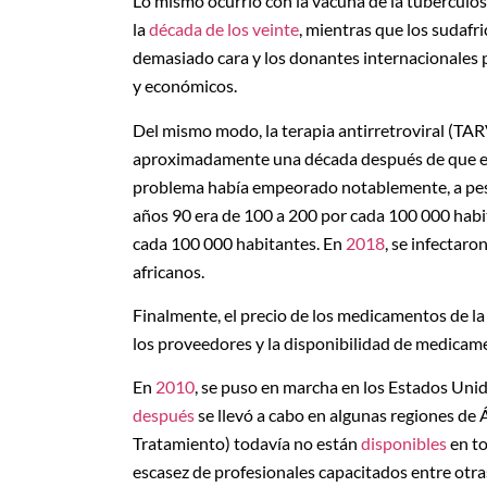
Lo mismo ocurrió con la vacuna de la tuberculos
la
década de los veinte
, mientras que los sudaf
demasiado cara y los donantes internacionales 
y económicos.
Del mismo modo, la terapia antirretroviral (TARV
aproximadamente una década después de que es
problema había empeorado notablemente, a pesa
años 90 era de 100 a 200 por cada 100 000 habit
cada 100 000 habitantes. En
2018
, se infectar
africanos.
Finalmente, el precio de los medicamentos de 
los proveedores y la disponibilidad de medicam
En
2010
, se puso en marcha en los Estados Unid
después
se llevó a cabo en algunas regiones de 
Tratamiento) todavía no están
disponibles
en to
escasez de profesionales capacitados entre otr