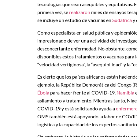
tecnologías que sean asequibles y equitativas. E
primera vez, se
realizaron
miles de ensayos terap
se incluye un estudio de vacunas en
Sudáfrica
y 
Como especialista en salud pública y epidemiól
impresionado de ver una actividad de investigac
desconcertante enfermedad. No obstante, como 
disponibles estos tratamientos o vacunas para lo
“velocidad vertiginosa”, la “asequibilidad” y la “
Es cierto que los países africanos están haciend
ejemplo, la República Democrática del Congo (R
Ébola
para hacer frente al COVID-19.
Namibia
e
asilamiento y tratamiento. Mientras tanto, Nige
COVID-19 y está solicitando ayuda a
enfermero
OMS también está apoyando la labor de COVID
logística y la capacidad de los expertos sanitario
Sin embargo, la historia de las enfermedades p