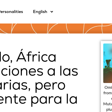
ersonalities
English
o, África
ciones a las
arias, pero
Omi
ente para la
from 
Muta
plu