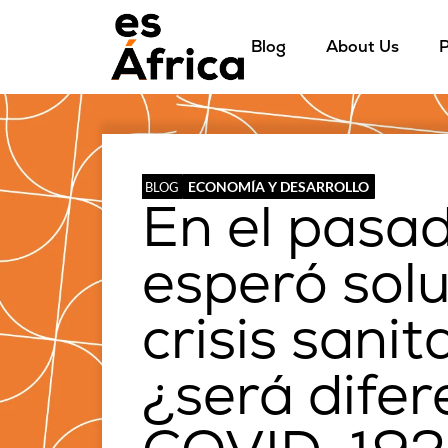
Blog
About Us
P
ECONOMÍA Y DESARROLLO
BLOG
En el pasad
esperó solu
crisis sanit
¿será difer