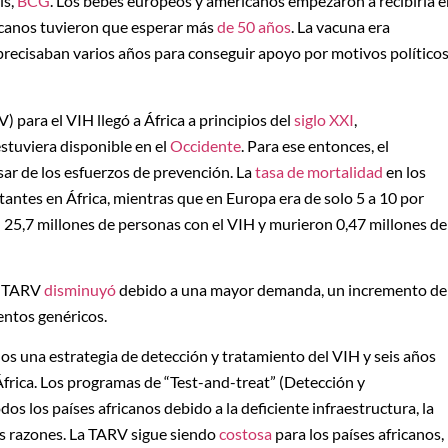
is,
BCG
. Los bebés europeos y americanos empezaron a recibirla 
ricanos tuvieron que esperar más
de 50 años
. La vacuna era
precisaban varios años para conseguir apoyo por motivos político
) para el VIH llegó a África a principios del
siglo XXI
,
tuviera disponible en el
Occidente
. Para ese entonces, el
r de los esfuerzos de prevención. La
tasa de mortalidad
en los
antes en África, mientras que en Europa era de solo 5 a 10 por
on 25,7 millones de personas con el VIH y murieron 0,47 millones de
la TARV
disminuyó
debido a una mayor demanda, un incremento de
entos genéricos.
os una estrategia de detección y tratamiento del VIH y seis años
África. Los programas de “Test-and-treat” (Detección y
dos los países africanos debido a la deficiente infraestructura, la
as razones. La TARV sigue siendo
costosa
para los países africanos,