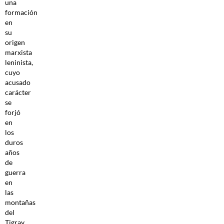
una
formación
en
su
origen
marxista
leninista,
cuyo
acusado
carácter
se
forjó
en
los
duros
años
de
guerra
en
las
montañas
del
Tigray.