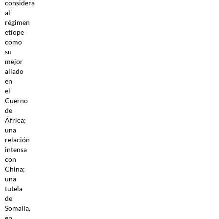
considera
al
régimen
etíope
como
su
mejor
aliado
en
el
Cuerno
de
África;
una
relación
intensa
con
China;
una
tutela
de
Somalia,
en