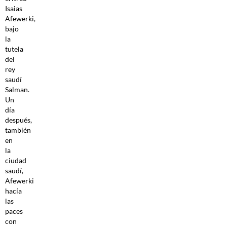
Isaias
Afewerki,
bajo
la
tutela
del
rey
saudí
Salman.
Un
día
después,
también
en
la
ciudad
saudí,
Afewerki
hacía
las
paces
con