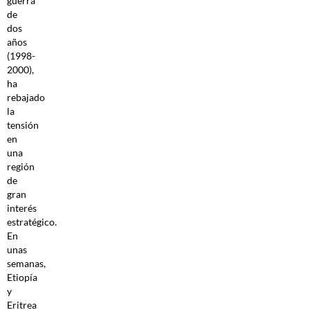
guerra
de
dos
años
(1998-
2000),
ha
rebajado
la
tensión
en
una
región
de
gran
interés
estratégico.
En
unas
semanas,
Etiopía
y
Eritrea