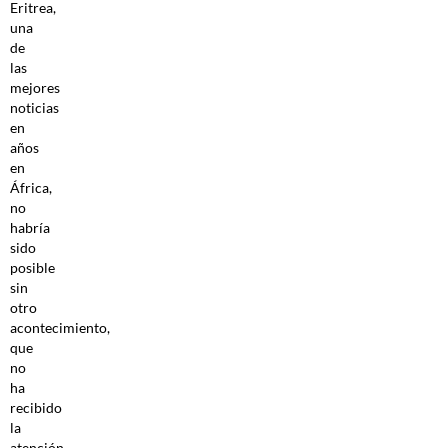
Eritrea,
una
de
las
mejores
noticias
en
años
en
África,
no
habría
sido
posible
sin
otro
acontecimiento,
que
no
ha
recibido
la
atención