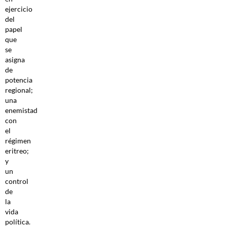
ejercicio
del
papel
que
se
asigna
de
potencia
regional;
una
enemistad
con
el
régimen
eritreo;
y
un
control
de
la
vida
política.