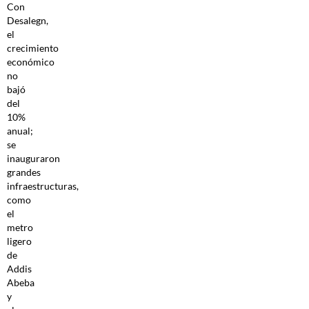
Con
Desalegn,
el
crecimiento
económico
no
bajó
del
10%
anual;
se
inauguraron
grandes
infraestructuras,
como
el
metro
ligero
de
Addis
Abeba
y