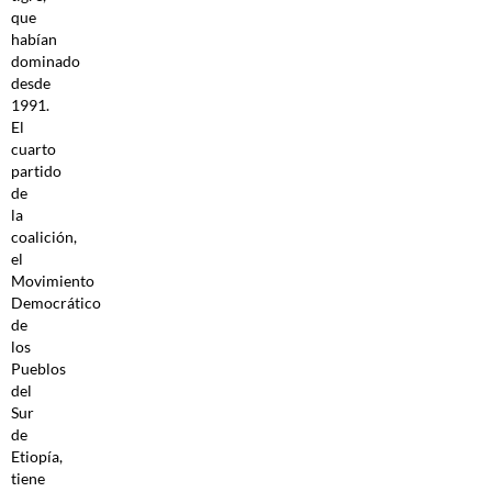
que
habían
dominado
desde
1991.
El
cuarto
partido
de
la
coalición,
el
Movimiento
Democrático
de
los
Pueblos
del
Sur
de
Etiopía,
tiene