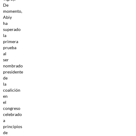
De
momento,
Abiy
ha
superado
la
primera
prueba
al
ser
nombrado
presidente
de
la
coalición
en
el
congreso
celebrado
a
principios
de