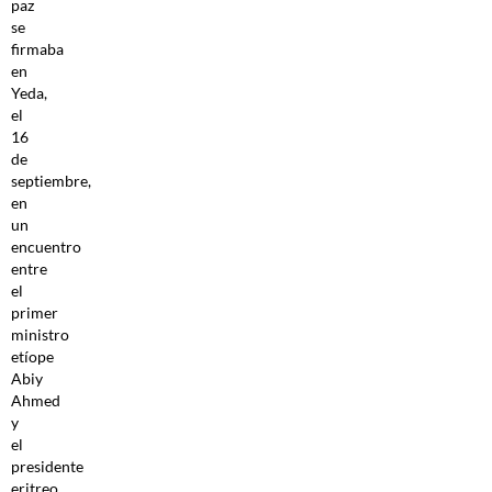
paz
se
firmaba
en
Yeda,
el
16
de
septiembre,
en
un
encuentro
entre
el
primer
ministro
etíope
Abiy
Ahmed
y
el
presidente
eritreo