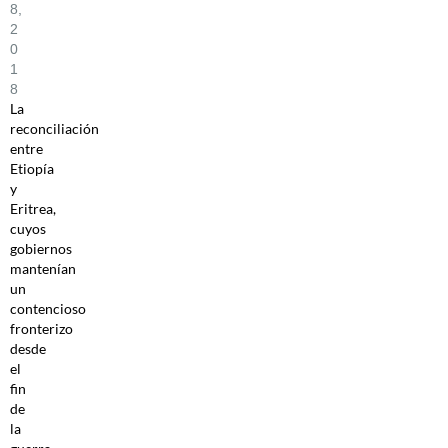
8,
2
0
1
8
La
reconciliación
entre
Etiopía
y
Eritrea,
cuyos
gobiernos
mantenían
un
contencioso
fronterizo
desde
el
fin
de
la