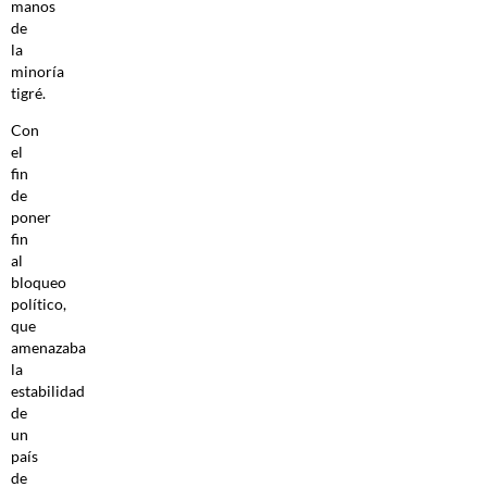
manos
de
la
minoría
tigré.
Con
el
fin
de
poner
fin
al
bloqueo
político,
que
amenazaba
la
estabilidad
de
un
país
de