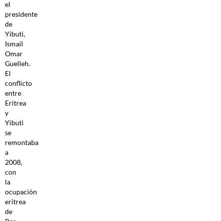
el
presidente
de
Yibuti,
Ismail
Omar
Guelleh.
El
conflicto
entre
Eritrea
y
Yibuti
se
remontaba
a
2008,
con
la
ocupación
eritrea
de