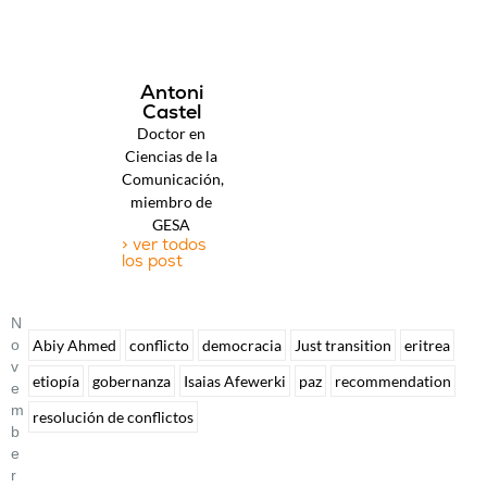
Antoni
Castel
Doctor en
Ciencias de la
Comunicación,
miembro de
GESA
> ver todos
los post
N
O
Abiy Ahmed
conflicto
democracia
Just transition
eritrea
V
etiopía
gobernanza
Isaias Afewerki
paz
recommendation
E
M
resolución de conflictos
B
E
R