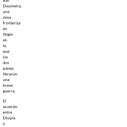
Ras
Doumeira,
una
zona
fronteriza
en
litigio
en
la
que
los
dos
países
libraron
una
breve
guerra.
El
acuerdo
entre
Etiopía
y