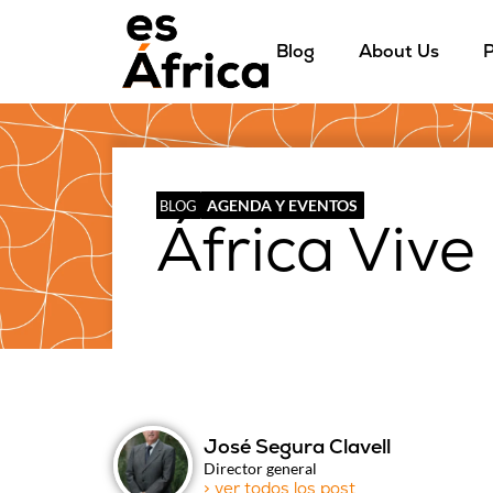
Blog
About Us
P
AGENDA Y EVENTOS
BLOG
África Vive
José Segura Clavell
Director general
> ver todos los post