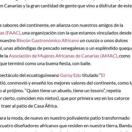
n Canarias y la gran cantidad de gente que vino a disfrutar de este
sabores del continente, en alianza con nuestros amigos de la
ias (FAAC)
, una organización con la que estamos vinculados desde
n nuestro
Rincón Gastronómico Africano
un cuscús o unos dulces
l, unas albóndigas de pescado senegalesas o un espléndido quequ
de la
Asociación de Mujeres Africanas de Canarias (AMAC)
, como
 que terminó como una buena fiesta, con baile.
spectáculo del ecuatoguineano
Gorsy Edu
titulado “
El
tió, conmovió y enseñó los mejores valores del continente, como l
 al prójimo. “Quien tiene un abuelo, tiene un tesoro”, repetía
 cierto, coinciden mis nietos), que por primera vez en los catorce
raer al patio de Casa África.
para la moda, de nuevo en nuestro polivalente patio transformado
 cuatro diseñadores africanos que residen en nuestra tierra, Bamb