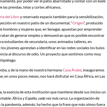
uevamente, por poder ver el patio abarrotado y contar con un baile
e las prendas, telas y cortes africanos.
ria del Libro
y reservado espacio también para la sensibilización,
yección en nuestro patio de un documental, “
Origen
”, producido
as de hombres y mujeres que, en Senegal, apuestan por emprender
ue tratan de generar empleo y demuestran que es posible encontrar
ara estudiantes de secundaria, unos animados talleres, en
los jóvenes aprendan a identificar en las redes sociales los bulos
encia al discurso de odio. Un proyecto que sentimos como muy
hipiélago.
doba, y de la mano de nuestra hermana
Casa Árabe
, inauguramos
, en unos pocos meses, nos hará disfrutar en Casa África, en Las
, la esencia de esta institución que mantiene desde sus inicios un
antable:
África y España, cada vez más cerca.
La organización de
ió la pandemia, además, ha hecho que la frase que más oímos fuera