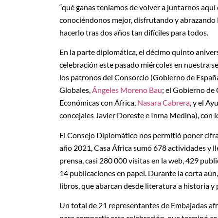
“qué ganas teníamos de volver a juntarnos aquí e
conociéndonos mejor, disfrutando y abrazando l
hacerlo tras dos años tan difíciles para todos.
En la parte diplomática, el décimo quinto anive
celebración este pasado miércoles en nuestra s
los patronos del Consorcio (Gobierno de España
Globales,
Ángeles Moreno Bau
; el Gobierno de 
Económicas con África,
Nasara Cabrera
, y el A
concejales Javier Doreste e Inma Medina), con 
El Consejo Diplomático nos permitió poner cifra
año 2021, Casa África sumó 678 actividades y l
prensa, casi 280 000 visitas en la web, 429 publ
14 publicaciones en papel. Durante la corta aún,
libros, que abarcan desde literatura a historia y
Un total de 21 representantes de Embajadas af
para compartir esta celebración, que terminó c