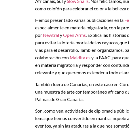
Africanaïs, Sul y
Slow Snails
. Nos felicitamos, n
como colofón para celebrar el color y la belleza d
Hemos presentado varias publicaciones en la
Fe
especialmente en materia migratoria, con la pro
por
Newtral
y
Open Arms
. Explica las histori
para evitar la lotería mortal de los cayucos, q
vías para el desarrollo. También organizamos, p
colaboración con
Maldita.es
y la FAAC, para que 
en materia migratoria y responder con contund
relevante y que queremos extender a todo el arc
También fuera de Canarias, en este caso en Cór
una muestra de arte contemporáneo africano que
Palmas de Gran Canaria.
Son, como ven, actividades de diplomacia pública
lema que hemos convertido en mantra inquebr
eventos, ya sin las ataduras a la que nos somet