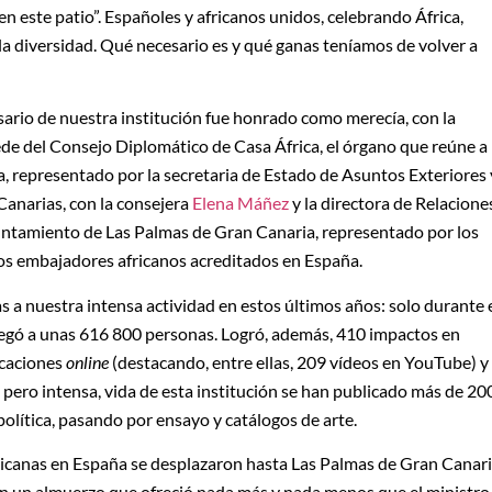
n este patio”. Españoles y africanos unidos, celebrando África,
a diversidad. Qué necesario es y qué ganas teníamos de volver a
rsario de nuestra institución fue honrado como merecía, con la
ede del Consejo Diplomático de Casa África, el órgano que reúne a
, representado por la secretaria de Estado de Asuntos Exteriores 
Canarias, con la consejera
Elena Máñez
y la directora de Relacione
yuntamiento de Las Palmas de Gran Canaria, representado por los
los embajadores africanos acreditados en España.
s a nuestra intensa actividad en estos últimos años: solo durante 
legó a unas 616 800 personas. Logró, además, 410 impactos en
icaciones
online
(destacando, entre ellas, 209 vídeos en YouTube) y
 pero intensa, vida de esta institución se han publicado más de 20
 política, pasando por ensayo y catálogos de arte.
ricanas en España se desplazaron hasta Las Palmas de Gran Canar
on un almuerzo que ofreció nada más y nada menos que el ministro