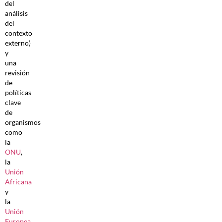
del
análisis
del
contexto
externo)
y
una
revisión
de
políticas
clave
de
organismos
como
la
ONU
,
la
Unión
Africana
y
la
Unión
Europea
,