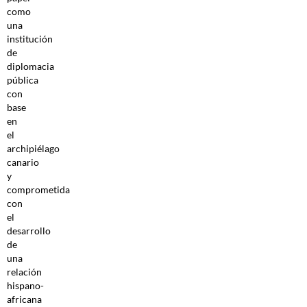
como
una
institución
de
diplomacia
pública
con
base
en
el
archipiélago
canario
y
comprometida
con
el
desarrollo
de
una
relación
hispano-
africana