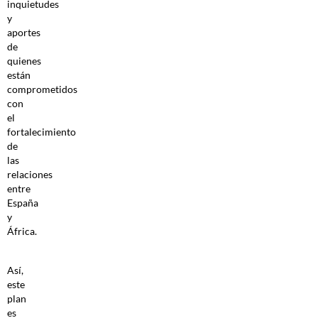
inquietudes
y
aportes
de
quienes
están
comprometidos
con
el
fortalecimiento
de
las
relaciones
entre
España
y
África.
Así,
este
plan
es