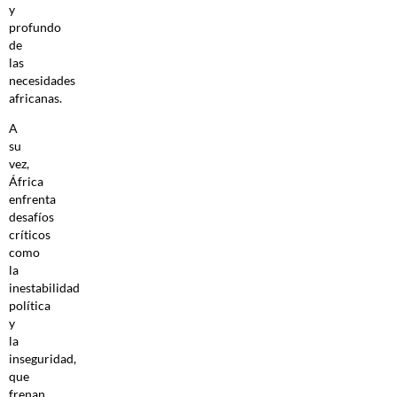
y
profundo
de
las
necesidades
africanas.
A
su
vez,
África
enfrenta
desafíos
críticos
como
la
inestabilidad
política
y
la
inseguridad,
que
frenan