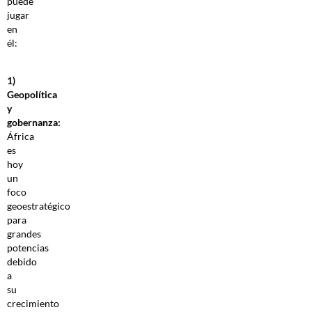
puede
jugar
en
él:
1)
Geopolítica
y
gobernanza:
África
es
hoy
un
foco
geoestratégico
para
grandes
potencias
debido
a
su
crecimiento