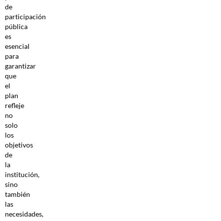
de
participación
pública
es
esencial
para
garantizar
que
el
plan
refleje
no
solo
los
objetivos
de
la
institución,
sino
también
las
necesidades,