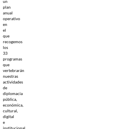
un
plan
anual
operativo
en
el
que
recogemos
los
33
programas
que
vertebrarán
nuestras
actividades
de
diplomacia
pública,
económica,
cultural,
digital
e
institucional