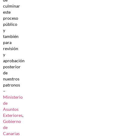
culminar
este
proceso
público
y
también
para
revisión
y
aprobación
posterior
de
nuestros
patronos
–
Ministerio
de
Asuntos
Exteriores
,
Gobierno
de
Canarias