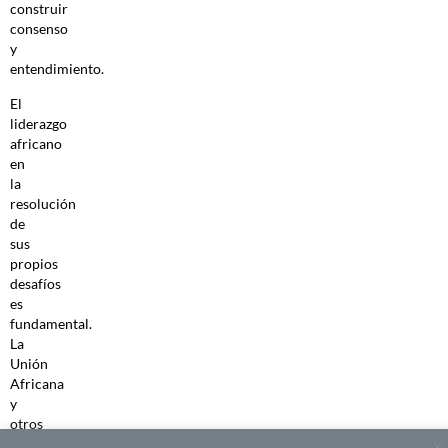
construir
consenso
y
entendimiento.
El
liderazgo
africano
en
la
resolución
de
sus
propios
desafíos
es
fundamental.
La
Unión
Africana
y
otros
organismos