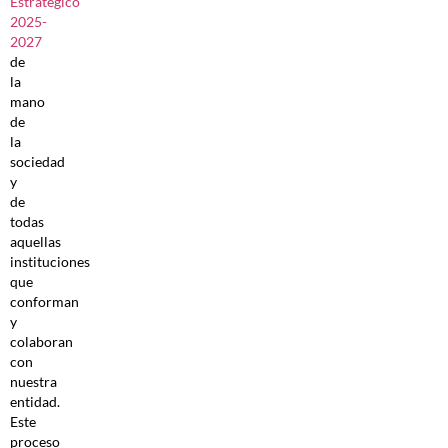
Estratégico
2025-
2027
de
la
mano
de
la
sociedad
y
de
todas
aquellas
instituciones
que
conforman
y
colaboran
con
nuestra
entidad.
Este
proceso