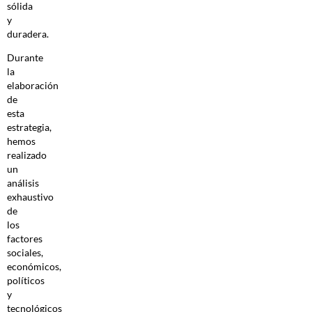
sólida
y
duradera.
Durante
la
elaboración
de
esta
estrategia,
hemos
realizado
un
análisis
exhaustivo
de
los
factores
sociales,
económicos,
políticos
y
tecnológicos