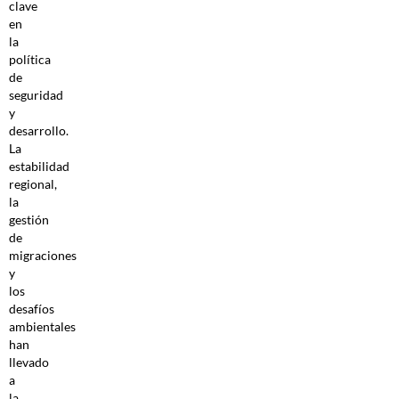
clave
en
la
política
de
seguridad
y
desarrollo.
La
estabilidad
regional,
la
gestión
de
migraciones
y
los
desafíos
ambientales
han
llevado
a
la