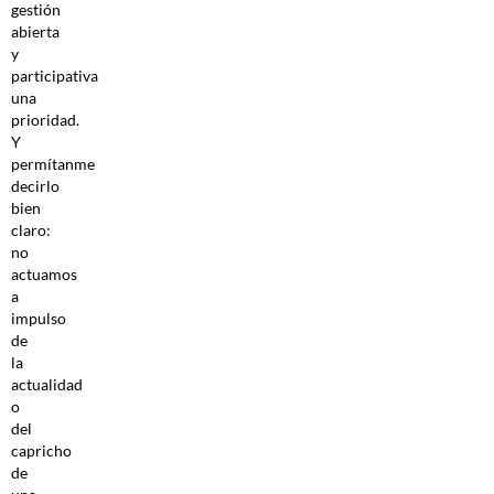
gestión
abierta
y
participativa
una
prioridad.
Y
permítanme
decirlo
bien
claro:
no
actuamos
a
impulso
de
la
actualidad
o
del
capricho
de