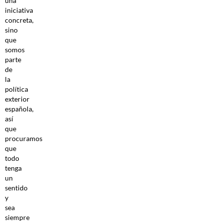
una
iniciativa
concreta,
sino
que
somos
parte
de
la
política
exterior
española,
así
que
procuramos
que
todo
tenga
un
sentido
y
sea
siempre