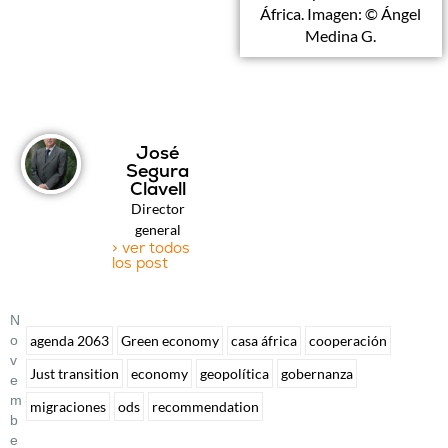
África. Imagen: © Ángel
Medina G.
José
Segura
Clavell
Director
general
> ver todos
los post
N
O
agenda 2063
Green economy
casa áfrica
cooperación
V
Just transition
economy
geopolítica
gobernanza
E
M
migraciones
ods
recommendation
B
E