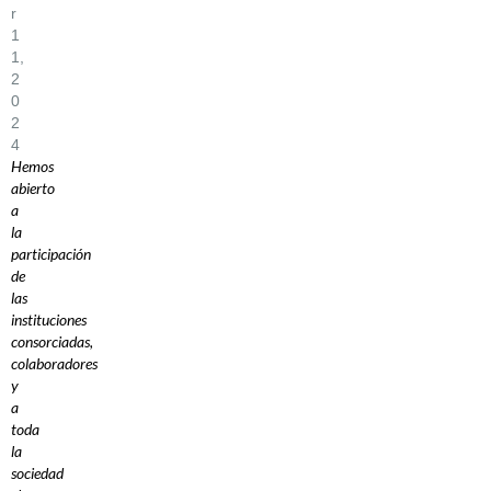
R
1
1,
2
0
2
4
Hemos
abierto
a
la
participación
de
las
instituciones
consorciadas,
colaboradores
y
a
toda
la
sociedad