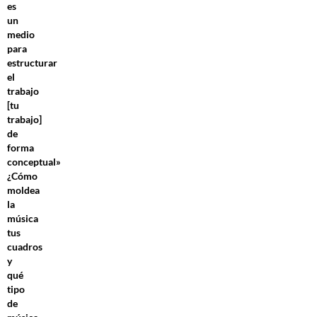
es
un
medio
para
estructurar
el
trabajo
[tu
trabajo]
de
forma
conceptual»
¿Cómo
moldea
la
música
tus
cuadros
y
qué
tipo
de