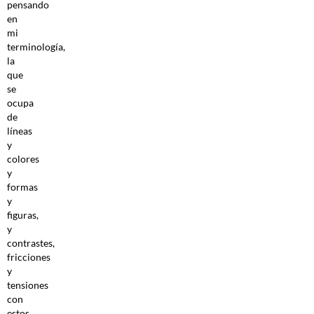
pensando
en
mi
terminología,
la
que
se
ocupa
de
líneas
y
colores
y
formas
y
figuras,
y
contrastes,
fricciones
y
tensiones
con
estos