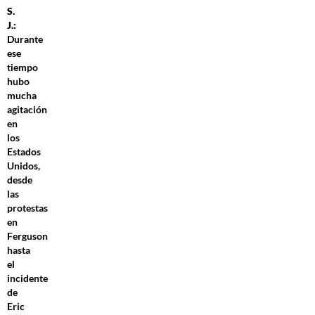
S.
J.:
Durante
ese
tiempo
hubo
mucha
agitación
en
los
Estados
Unidos,
desde
las
protestas
en
Ferguson
hasta
el
incidente
de
Eric