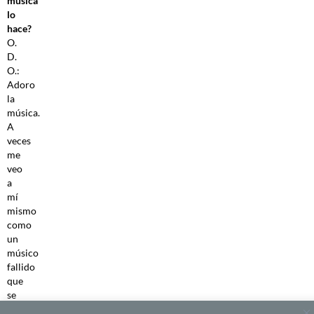
música
lo
hace?
O.
D.
O.:
Adoro
la
música.
A
veces
me
veo
a
mí
mismo
como
un
músico
fallido
que
se
convirtió