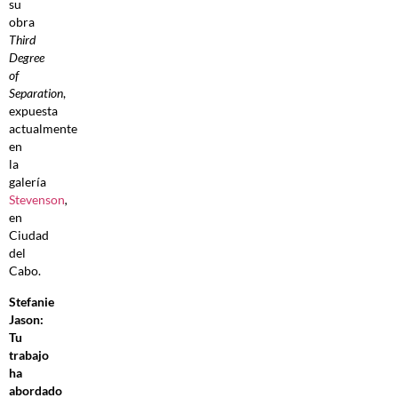
su
obra
Third
Degree
of
Separation
,
expuesta
actualmente
en
la
galería
Stevenson
,
en
Ciudad
del
Cabo.
Stefanie
Jason:
Tu
trabajo
ha
abordado