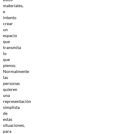
materiales,
e
intento
crear
un
espacio
que
transmita
lo
que
pienso.
Normalmente
las
personas
quieren
una
representación
simplista
de
estas
situaciones,
para