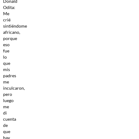
Donald
Odita:
Me
crié
sintiéndome
africano,
porque
eso
fue
lo
que
mis
padres
me
inculcaron,
pero
luego
me
di
cuenta
de
que
hay