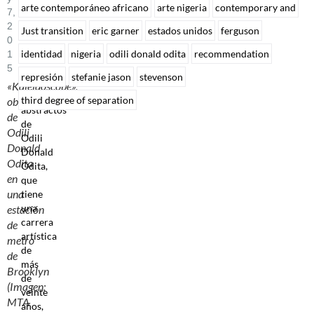
arte contemporáneo africano
arte nigeria
contemporary and
7,
2
Just transition
eric garner
estados unidos
ferguson
0
identidad
nigeria
odili donald odita
recommendation
1
5
represión
stefanie jason
stevenson
Los
«Kaleidoscope»,
cuadros
third degree of separation
obra
abstractos
de
de
Odili
Odili
Donald
Donald
Odita
Odita,
en
que
una
tiene
una
estación
carrera
de
artística
metro
de
de
más
Brooklyn
de
(Imagen:
veinte
MTA
años,