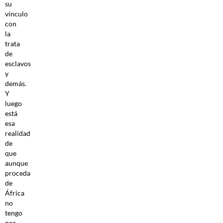
su
vínculo
con
la
trata
de
esclavos
y
demás.
Y
luego
está
esa
realidad
de
que
aunque
proceda
de
África
no
tengo
por