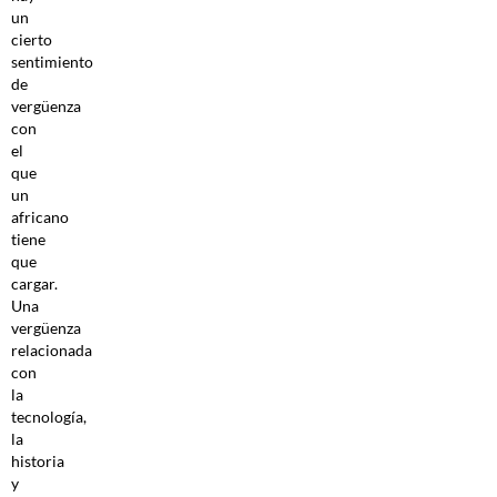
un
cierto
sentimiento
de
vergüenza
con
el
que
un
africano
tiene
que
cargar.
Una
vergüenza
relacionada
con
la
tecnología,
la
historia
y