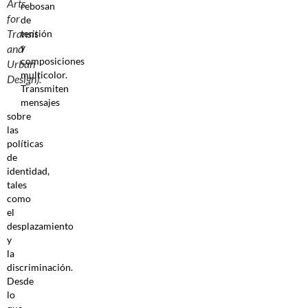
Arts
rebosan
for
de
Transit
tensión
y
and
composiciones
Urban
multicolor.
Design).
Transmiten
mensajes
sobre
las
políticas
de
identidad,
tales
como
el
desplazamiento
y
la
discriminación.
Desde
lo