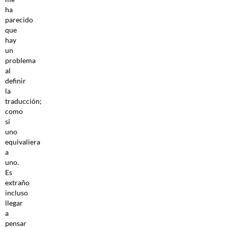
ha
parecido
que
hay
un
problema
al
definir
la
traducción;
como
si
uno
equivaliera
a
uno.
Es
extraño
incluso
llegar
a
pensar