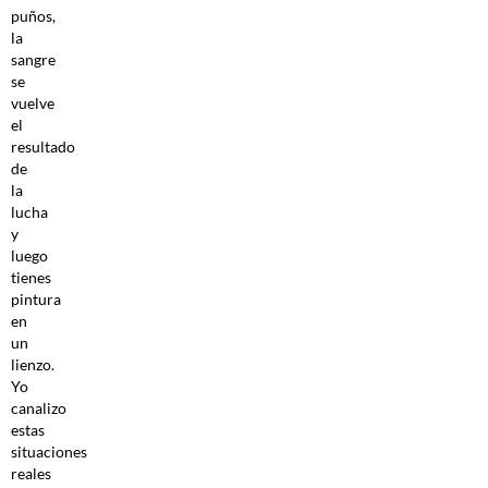
puños,
la
sangre
se
vuelve
el
resultado
de
la
lucha
y
luego
tienes
pintura
en
un
lienzo.
Yo
canalizo
estas
situaciones
reales