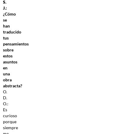
S.
J.:
¿Cómo
se
han
traducido
tus
pensamientos
sobre
estos
asuntos
en
una
obra
abstracta?
O.
D.
O.:
Es
curioso
porque
siempre
me