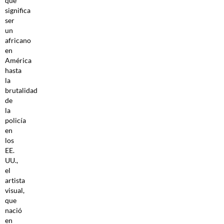
que
significa
ser
un
africano
en
América
hasta
la
brutalidad
de
la
policía
en
los
EE.
UU.,
el
artista
visual,
que
nació
en