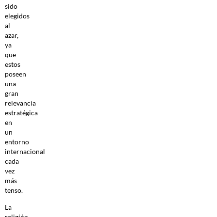
sido
elegidos
al
azar,
ya
que
estos
poseen
una
gran
relevancia
estratégica
en
un
entorno
internacional
cada
vez
más
tenso.
La
religión