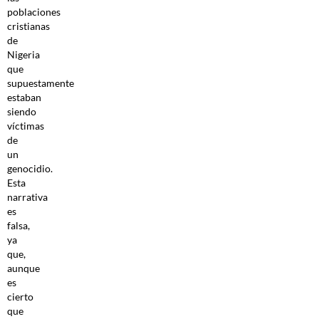
poblaciones
cristianas
de
Nigeria
que
supuestamente
estaban
siendo
víctimas
de
un
genocidio.
Esta
narrativa
es
falsa,
ya
que,
aunque
es
cierto
que