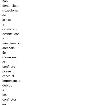
han
denunciado
situaciones
de
acoso
a
cristianos
evangélicos
y
musulmanes
ahmadis.
En
Camerún,
el
conflicto
posee
especial
importancia
debido
a
los
conflictos
en