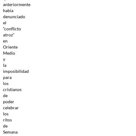
anteriormente
había
denunciado
el
“conflicto
atroz”
en
Oriente
Medio
y
la
imposibilidad
para
los
cristianos
de
poder
celebrar
los
ritos
de
Semana