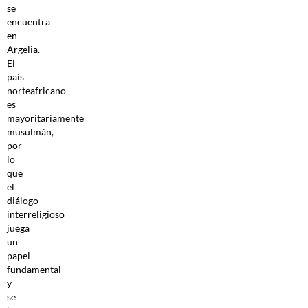
se
encuentra
en
Argelia.
El
país
norteafricano
es
mayoritariamente
musulmán,
por
lo
que
el
diálogo
interreligioso
juega
un
papel
fundamental
y
se