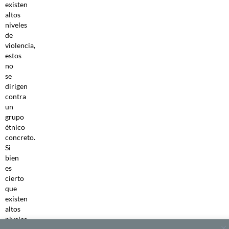
existen
altos
niveles
de
violencia,
estos
no
se
dirigen
contra
un
grupo
étnico
concreto.
Si
bien
es
cierto
que
existen
altos
niveles