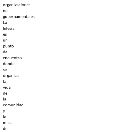
organizaciones
no
gubernamentales.
La
Iglesia
es
un
punto
de
encuentro
donde
se
organiza
la
vida
de
la
comunidad,
y
la
misa
de