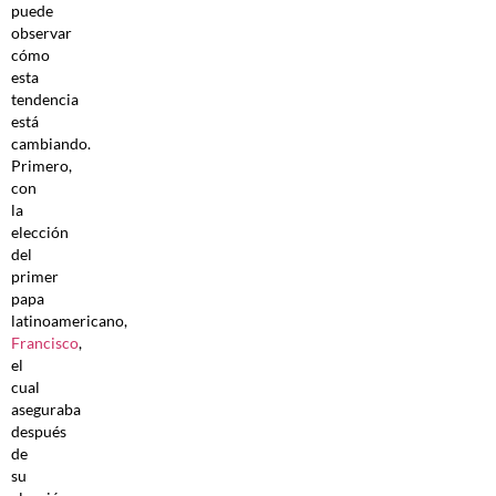
puede
observar
cómo
esta
tendencia
está
cambiando.
Primero,
con
la
elección
del
primer
papa
latinoamericano,
Francisco
,
el
cual
aseguraba
después
de
su