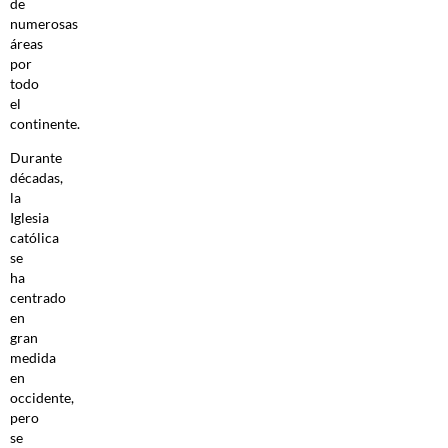
de
numerosas
áreas
por
todo
el
continente.
Durante
décadas,
la
Iglesia
católica
se
ha
centrado
en
gran
medida
en
occidente,
pero
se