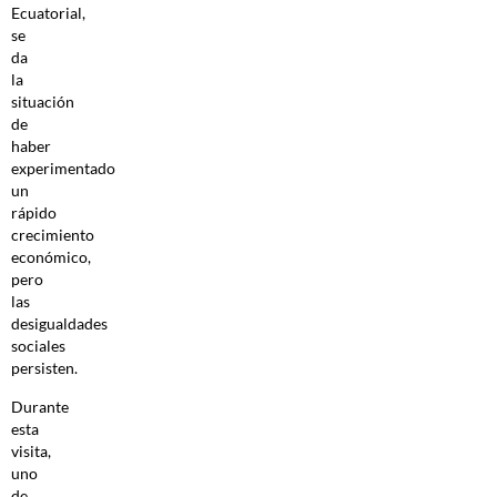
Ecuatorial,
se
da
la
situación
de
haber
experimentado
un
rápido
crecimiento
económico,
pero
las
desigualdades
sociales
persisten.
Durante
esta
visita,
uno
de