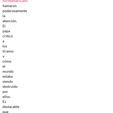
norteamericano
llamaron
poderosamente
la
atención.
El
papa
criticó
a
los
tiranos
y
cómo
el
mundo
estaba
siendo
destruido
por
ellos.
Es
destacable
que