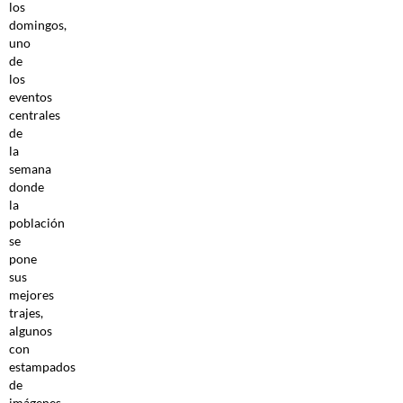
los
domingos,
uno
de
los
eventos
centrales
de
la
semana
donde
la
población
se
pone
sus
mejores
trajes,
algunos
con
estampados
de
imágenes