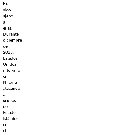
ha
sido
ajeno
a
ellas.
Durante
diciembre
de
2025,
Estados
Unidos
intervino
en
Nigeria
atacando
a
grupos
del
Estado
Islámico
en
el