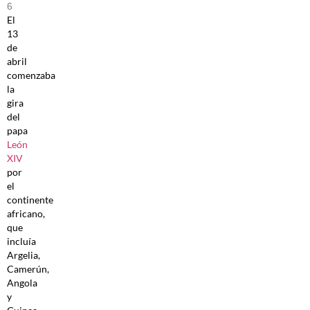
6
El
13
de
abril
comenzaba
la
gira
del
papa
León
XIV
por
el
continente
africano,
que
incluía
Argelia,
Camerún,
Angola
y