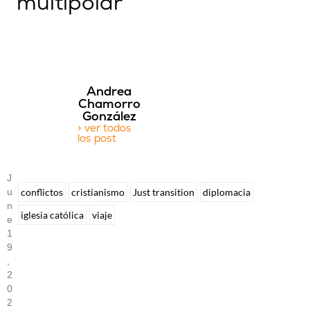
multipolar
Andrea
Chamorro
González
> ver todos
los post
J
U
conflictos
cristianismo
Just transition
diplomacia
N
iglesia católica
viaje
E
1
9
,
2
0
2