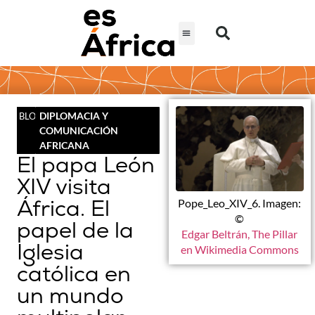
DIPLOMACIA Y
BLOG
COMUNICACIÓN
AFRICANA
El papa León
XIV visita
África. El
Pope_Leo_XIV_6. Imagen:
©
papel de la
Edgar Beltrán, The Pillar
Iglesia
en Wikimedia Commons
católica en
un mundo