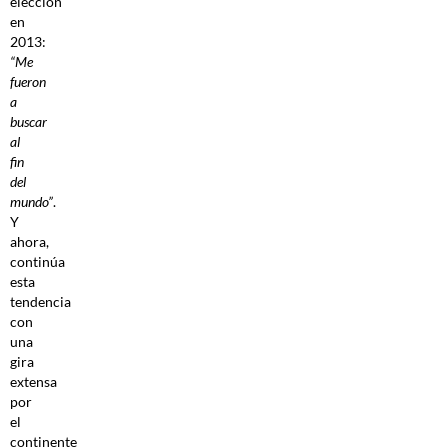
elección
en
2013:
“Me
fueron
a
buscar
al
fin
del
mundo”
.
Y
ahora,
continúa
esta
tendencia
con
una
gira
extensa
por
el
continente