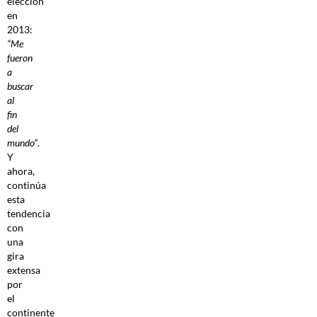
elección
en
2013:
“Me
fueron
a
buscar
al
fin
del
mundo”
.
Y
ahora,
continúa
esta
tendencia
con
una
gira
extensa
por
el
continente