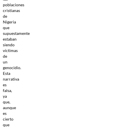
poblaciones
cristianas
de
Nigeria
que
supuestamente
estaban
siendo
víctimas
de
un
genocidio.
Esta
narrativa
es
falsa,
ya
que,
aunque
es
cierto
que