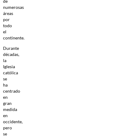
de
numerosas
áreas
por
todo
el
continente.
Durante
décadas,
la
Iglesia
católica
se
ha
centrado
en
gran
medida
en
occidente,
pero
se