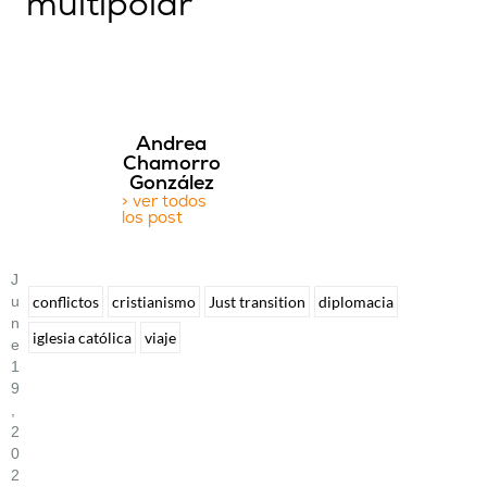
multipolar
Andrea
Chamorro
González
> ver todos
los post
J
U
conflictos
cristianismo
Just transition
diplomacia
N
iglesia católica
viaje
E
1
9
,
2
0
2