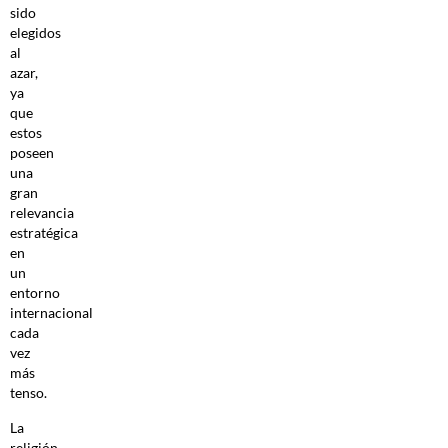
sido
elegidos
al
azar,
ya
que
estos
poseen
una
gran
relevancia
estratégica
en
un
entorno
internacional
cada
vez
más
tenso.
La
religión