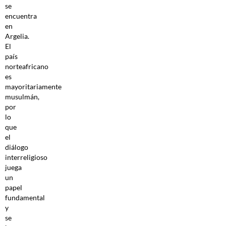
se
encuentra
en
Argelia.
El
país
norteafricano
es
mayoritariamente
musulmán,
por
lo
que
el
diálogo
interreligioso
juega
un
papel
fundamental
y
se