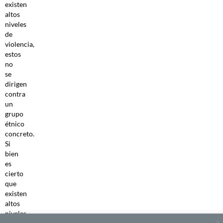
existen
altos
niveles
de
violencia,
estos
no
se
dirigen
contra
un
grupo
étnico
concreto.
Si
bien
es
cierto
que
existen
altos
niveles