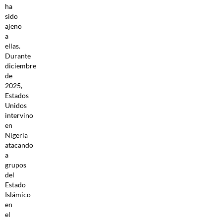
ha
sido
ajeno
a
ellas.
Durante
diciembre
de
2025,
Estados
Unidos
intervino
en
Nigeria
atacando
a
grupos
del
Estado
Islámico
en
el