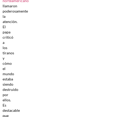
norteamericano
llamaron
poderosamente
la
atención.
El
papa
criticó
a
los
tiranos
y
cómo
el
mundo
estaba
siendo
destruido
por
ellos.
Es
destacable
que