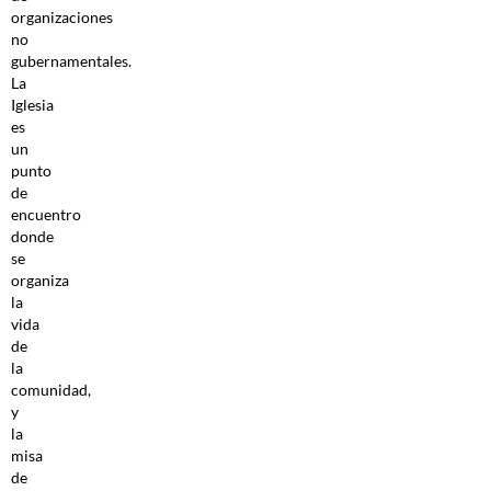
organizaciones
no
gubernamentales.
La
Iglesia
es
un
punto
de
encuentro
donde
se
organiza
la
vida
de
la
comunidad,
y
la
misa
de