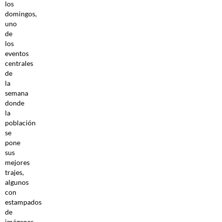
los
domingos,
uno
de
los
eventos
centrales
de
la
semana
donde
la
población
se
pone
sus
mejores
trajes,
algunos
con
estampados
de
imágenes