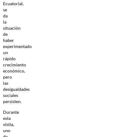
Ecuatorial,
se
da
la
situación
de
haber
experimentado
un
rápido
crecimiento
económico,
pero
las
desigualdades
sociales
persisten.
Durante
esta
visita,
uno
de