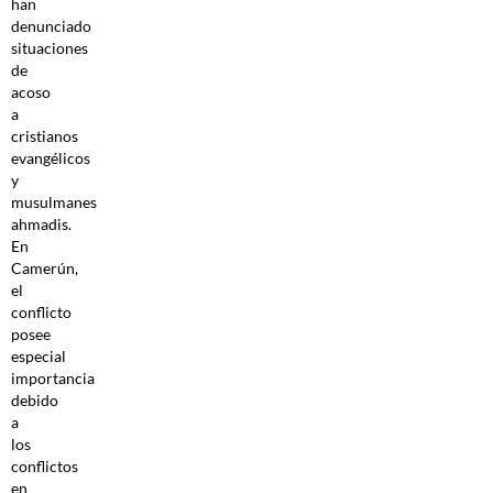
han
denunciado
situaciones
de
acoso
a
cristianos
evangélicos
y
musulmanes
ahmadis.
En
Camerún,
el
conflicto
posee
especial
importancia
debido
a
los
conflictos
en