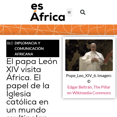
DIPLOMACIA Y
BLOG
COMUNICACIÓN
AFRICANA
El papa León
XIV visita
África. El
Pope_Leo_XIV_6. Imagen:
©
papel de la
Edgar Beltrán, The Pillar
Iglesia
en Wikimedia Commons
católica en
un mundo