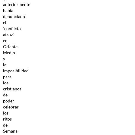
anteriormente
había
denunciado
el
“conflicto
atroz”
en
Oriente
Medio
y
la
imposibilidad
para
los
cristianos
de
poder
celebrar
los
ritos
de
Semana