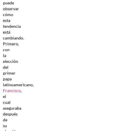
puede
observar
cómo
esta
tendencia
está
cambiando.
Primero,
con
la
elección
del
primer
papa
latinoamericano,
Francisco
,
el
cual
aseguraba
después
de
su