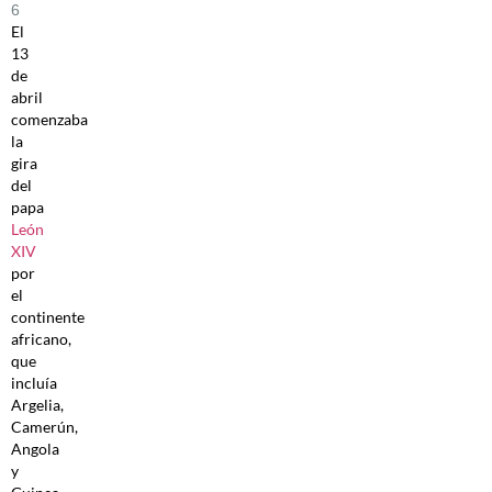
6
El
13
de
abril
comenzaba
la
gira
del
papa
León
XIV
por
el
continente
africano,
que
incluía
Argelia,
Camerún,
Angola
y