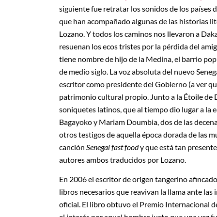
siguiente fue retratar los sonidos de los países 
que han acompañado algunas de las historias li
Lozano. Y todos los caminos nos llevaron a Daka
resuenan los ecos tristes por la pérdida del ami
tiene nombre de hijo de la Medina, el barrio p
de medio siglo. La voz absoluta del nuevo Senegal
escritor como presidente del Gobierno (a ver quié
patrimonio cultural propio. Junto a la Étoile d
soniquetes latinos, que al tiempo dio lugar a l
Bagayoko y Mariam Doumbia, dos de las decenas
otros testigos de aquella época dorada de las m
canción
Senegal fast food
y que está tan present
autores ambos traducidos por Lozano.
En 2006 el escritor de origen tangerino afincado
libros necesarios que reavivan la llama ante las i
oficial. El libro obtuvo el Premio Internaciona
el interés por aquel hombre justo que una vez 