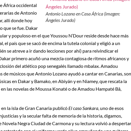
de África occidental
terarias de Antonio
Antonio Lozano en Casa África (imagen:
Ángeles Jurado)
r, allí donde hoy
go que se fue. Dakar
opular y populoso en el que Youssou N’Dour reside desde hace más
, el país que se sacó de encima la tutela colonial y eligió a un
n se atreve a ir dando lecciones por ahí) para reivindicar el
e Dakar primero acuñó una mezcla contagiosa de ritmos africanos y
a eclosión del atlético pop senegalés llamado mbalax. Amadou
 de músicos que Antonio Lozano ayudó a cantar en Canarias, so
úsicas en Dakar y Bamako, en Abiyán y en Niamey, que rescata la
e en las novelas de Moussa Konaté o de Amadou Hampaté Bâ,
 en la isla de Gran Canaria publicó
El caso Sankara
, uno de esos
njusticias y la secular falta de memoria de la historia, digamos,
l de Novela Negra Ciudad de Carmona y su lectura volvió a desperta
fue retratado con el uniforme verde olivo empuñando una guitarra