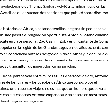
o revolucionario de Thomas Sankara volvió a germinar luego en las
r Awadi, de quien suenan dos canciones que publicó sobre discurs
 historias de África, plantando semillas (negras) sin pedir nada a
 cinismo pasota e indignación oportunista, Antonio Lozano culmin
rescate en clave personal. Zao Casimir Zoba es un cantante de Gom
popular en la región de los Grandes Lagos en los años ochenta con
o en concienciar ante los riesgos del sida en África y la denuncia d
 muchos autores y músicos del continente, la importancia social q
que se transmiten de generación en generación.
 Europa, parapetada entre muros azules y barrotes de oro, Antoni
les de los lugares y los pueblos de África que conoció por el
ineche: un escritor viajero no es más que un hombre que se va al
. Y con sus cosechas Antonio empeñó su vida entera en mostrarlas
és hambre-guerra-desgracia.