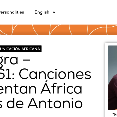
ersonalities
English
MUNICACIÓN AFRICANA
gra –
1: Canciones
entan África
os de Antonio
“E