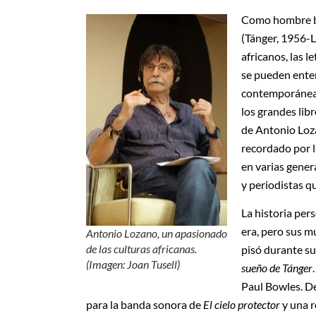
Como hombre bie
(Tánger, 1956-L
africanos, las l
se pueden enten
contemporáneas
los grandes libr
de Antonio Loza
recordado por la
en varias gener
y periodistas q
La historia per
era, pero sus m
Antonio Lozano, un apasionado
de las culturas africanas.
pisó durante su
(Imagen: Joan Tusell)
sueño de Tánger
Paul Bowles. De
para la banda sonora de
El cielo protector
y una r