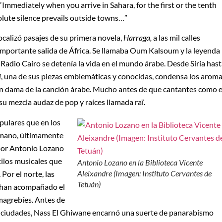
 “Immediately when you arrive in Sahara, for the first or the tenth
solute silence prevails outside towns…”
calizó pasajes de su primera novela,
Harraga,
a las mil calles
 importante salida de África. Se llamaba Oum Kalsoum y la leyenda
Radio Cairo se detenía la vida en el mundo árabe. Desde Siria has
i
, una de sus piezas emblemáticas y conocidas, condensa los arom
ran dama de la canción árabe. Mucho antes de que cantantes como e
su mezcla audaz de pop y raíces llamada raï.
pulares que en los
a mano, últimamente
 por Antonio Lozano
tilos musicales que
Antonio Lozano en la Biblioteca Vicente
Aleixandre (Imagen: Instituto Cervantes de
Por el norte, las
Tetuán)
 han acompañado el
magrebíes. Antes de
des ciudades, Nass El Ghiwane encarnó una suerte de panarabismo