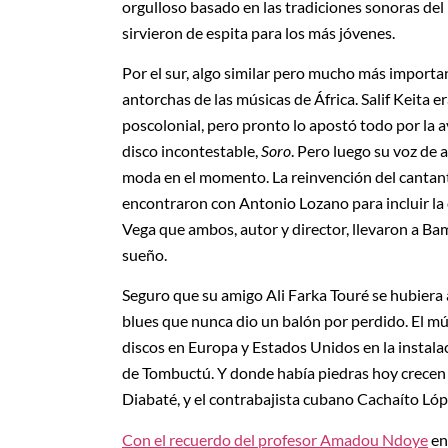
orgulloso basado en las tradiciones sonoras del
sirvieron de espita para los más jóvenes.
Por el sur, algo similar pero mucho más importan
antorchas de las músicas de África. Salif Keita e
poscolonial, pero pronto lo apostó todo por la a
disco incontestable,
Soro
. Pero luego su voz de 
moda en el momento. La reinvención del cantante
encontraron con Antonio Lozano para incluir la
Vega que ambos, autor y director, llevaron a Ba
sueño.
Seguro que su amigo Ali Farka Touré se hubiera ap
blues que nunca dio un balón por perdido. El mú
discos en Europa y Estados Unidos en la instalac
de Tombuctú. Y donde había piedras hoy crecen t
Diabaté, y el contrabajista cubano Cachaíto L
Con el recuerdo del profesor Amadou Ndoye
en