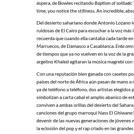
áspera, de Bowles recitando
Baptism of solitude
:
time, you notice the stillness. An incredible, ab
Del desierto sahariano donde Antonio Lozano lo
ruidosas de El Cairo para escuchar a la voz más
recuerda que cuando ella cantaba cada tarde en 
Marruecos, de Damasco a Casablanca.
Enta omr
de tiempos que ya no vuelven en la voz de la g
argelino Khaled agitaran la música magrebí con 
Con una reputación bien ganada con casetes po
países del norte de África aún pasan de mano 
ya de teléfono a teléfono, dos artistas elegidos
simbolizan a carta cabal el amplio abanico de es
conviven a ambas orillas del desierto del Sahara. 
canciones del grupo marroquí Nass El Ghiwane
devenir de las nuevas generaciones de jóvenes 
la eclosión del pop y el rap criado en las gran