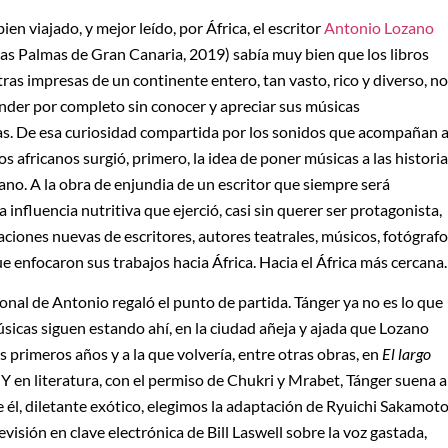
n viajado, y mejor leído, por África, el escritor
Antonio Lozano
as Palmas de Gran Canaria, 2019) sabía muy bien que los libros
etras impresas de un continente entero, tan vasto, rico y diverso, no
der por completo sin conocer y apreciar sus músicas
. De esa curiosidad compartida por los sonidos que acompañan 
os africanos surgió, primero, la idea de poner músicas a las histori
no. A la obra de enjundia de un escritor que siempre será
 influencia nutritiva que ejerció, casi sin querer ser protagonista,
aciones nuevas de escritores, autores teatrales, músicos, fotógraf
ue enfocaron sus trabajos hacia África. Hacia el África más cercana.
sonal de Antonio regaló el punto de partida. Tánger ya no es lo que
úsicas siguen estando ahí, en la ciudad añeja y ajada que Lozano
s primeros años y a la que volvería, entre otras obras, en
El largo
. Y en literatura, con el permiso de Chukri y Mrabet, Tánger suena a
 él, diletante exótico, elegimos la adaptación de Ryuichi Sakamot
evisión en clave electrónica de Bill Laswell sobre la voz gastada,