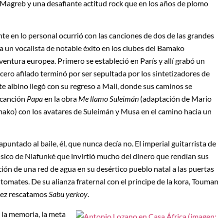
 Magreb y una desafiante actitud rock que en los años de plomo
te en lo personal ocurrió con las canciones de dos de las grandes
ra un vocalista de notable éxito en los clubes del Bamako
ventura europea. Primero se estableció en París y allí grabó un
acero afilado terminó por ser sepultada por los sintetizadores de
 albino llegó con su regreso a Mali, donde sus caminos se
 canción
Papa
en la obra
Me llamo Suleimán
(adaptación de Mario
mako) con los avatares de Suleimán y Musa en el camino hacia un
untado al baile, él, que nunca decía no. El imperial guitarrista de
sico de Niafunké que invirtió mucho del dinero que rendían sus
ión de una red de agua en su desértico pueblo natal a las puertas
omates. De su alianza fraternal con el príncipe de la kora, Touman
ópez rescatamos
Sabu yerkoy
.
 la memoria, la meta