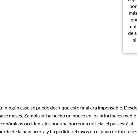
por
más 
por
mult
de a
s
En ningún caso se puede decir que este final era impensable. Desd
hace meses, Zambia se ha hecho un hueco en los principales medio
económicos occidentales por una horrenda noticia: el país está al
borde de la bancarrota y ha pedido retrasos en el pago de interese