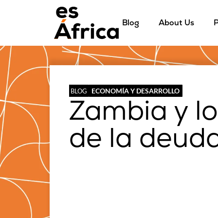
Blog
About Us
P
ECONOMÍA Y DESARROLLO
BLOG
Zambia y l
de la deud