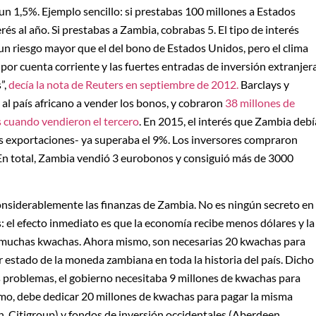
n 1,5%. Ejemplo sencillo: si prestabas 100 millones a Estados
és al año. Si prestabas a Zambia, cobrabas 5. El tipo de interés
n riesgo mayor que el del bono de Estados Unidos, pero el clima
 por cuenta corriente y las fuertes entradas de inversión extranjer
”,
decía la nota de Reuters en septiembre de 2012.
Barclays y
l país africano a vender los bonos, y cobraron
38 millones de
 cuando vendieron el tercero
. En 2015, el interés que Zambia debí
las exportaciones- ya superaba el 9%. Los inversores compraron
En total, Zambia vendió 3 eurobonos y consiguió más de 3000
considerablemente las finanzas de Zambia. No es ningún secreto en
 el efecto inmediato es que la economía recibe menos dólares y la
y muchas kwachas. Ahora mismo, son necesarias 20 kwachas para
r estado de la moneda zambiana en toda la historia del país. Dicho
 problemas, el gobierno necesitaba 9 millones de kwachas para
mo, debe dedicar 20 millones de kwachas para pagar la misma
, Citigroup) y fondos de inversión occidentales (Aberdeen