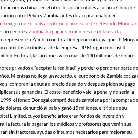
financieras chinas, en el otro; los occidentales acusan a China de
ociación entre Pekín y Zambia antes de aceptar cualquier
n exigen que el país acepte un plan de ajuste del Fondo Monetar
us acreedores,
Zambia ha pagado 5 millones de dólares a la
azard represente a Zambia con total independencia, ya que JP Morga
an entre los accionistas de la empresa: JP Morgan con casi 4
millón. En total, las acciones valen más de 130 millones de dólares.
dores privados a “aceptar la realidad” y perder o perdonar parte de
años. Mientras no llega un acuerdo, el eurobono de Zambia cotiza 
dos: si compran la deuda a precio de saldo y después piden su pago
iplicar sus ganancias. El coste-beneficio vale la pena, y no sería la
en 1999, el fondo Donegal compró deuda zambiana por la compra de
e dólares, denunció al país y ganó 15 millones, el triple de su
pital Limited, cuyos beneficiarios eran fondos de inversión y
a, la factura la pagarán los médicos y profesores que verán sus
darán sin tractores, ayudas o insumos necesarios para mejorar su