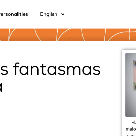
ersonalities
English
os fantasmas
a
«
malos
capa