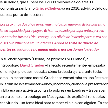
de su deuda, que supera los 12 000 millones de dólares. El
economista zambiano
Grieve Chelwa
, ya en 2018, advirtió de lo qu
estaba a punto de suceder:
«Los próximos dos años serán muy malos. La mayoría de los países no
tienen capacidad para pagar. Ya hemos pasado por aquí antes, pero la
vez anterior fue más fácil conseguir el alivio de la deuda porque era con
países o instituciones multilaterales.
Ahora se trata de dinero de
agentes privados que no ganan nada si nos perdonan la deuda»
En su enciclopédico “Deuda, los primeros 5000 años”, el
antropólogo
David Graeber
–fallecido recientemente- empezaba
con un ejemplo que mostraba cómo la deuda ejercía, ante todo,
como un mecanismo moral. Graeber se encontraba en una fiesta e
un jardín de Westminster Abbey, incómodo, cuando le presentaro
. Ella era una activista contra la pobreza en Londres y trabajaba
rrera como antropólogo en Madagascar, le explicó el rol que las
rcer Mundo –un tema ideal para romper el hielo con alguien. En es