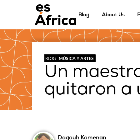
Blog
About Us
P
MÚSICA Y ARTES
BLOG
Un maestro
quitaron a 
Dagauh Komenan