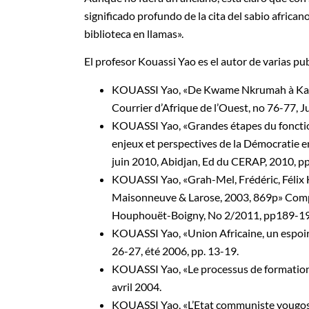
significado profundo de la cita del sabio afri
biblioteca en llamas».
El profesor Kouassi Yao es el autor de varias pub
KOUASSI Yao, «De Kwame Nkrumah à Kaddafi,
Courrier d’Afrique de l’Ouest, no 76-77, J
KOUASSI Yao, «Grandes étapes du fonction
enjeux et perspectives de la Démocratie en
juin 2010, Abidjan, Ed du CERAP, 2010, p
KOUASSI Yao, «Grah-Mel, Frédéric, Félix
Maisonneuve & Larose, 2003, 869p» Compte
Houphouët-Boigny, No 2/2011, pp189-19
KOUASSI Yao, «Union Africaine, un espoir
26-27, été 2006, pp. 13-19.
KOUASSI Yao, «Le processus de formation d
avril 2004.
KOUASSI Yao, «L’Etat communiste yougoslav