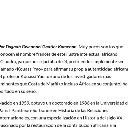
Por Dagauh Gwennael Gautier Komenan.
Muy pocos son los que
conocen el nombre francés de este ilustre intelectual africano,
«Claude», ya que no se jactaba de él, prefiriendo simplemente ser
llamado «Kouassi Yao» para afirmar su propia autenticidad african
El profesor Kouassi Yao fue uno de los investigadores más
eminentes que Costa de Marfil (o incluso África en su conjunto) ha
portado en su seno.
Nacido en 1959, obtuvo un doctorado en 1986 en la Universidad d
París I Pantheon-Sorbonne en Historia de las Relaciones
Internacionales, con una especialización en Historia del siglo XX.
Fascinado por la restauración de la contribución africana a la