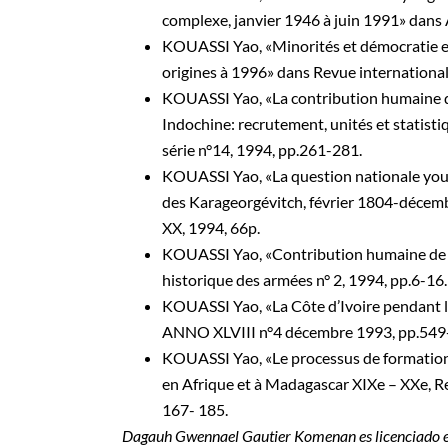
complexe, janvier 1946 à juin 1991» dans 
KOUASSI Yao, «Minorités et démocratie en 
origines à 1996» dans Revue internationale
KOUASSI Yao, «La contribution humaine de l
Indochine: recrutement, unités et statist
série n°14, 1994, pp.261-281.
KOUASSI Yao, «La question nationale yougo
des Karageorgévitch, février 1804-décemb
XX, 1994, 66p.
KOUASSI Yao, «Contribution humaine de l
historique des armées n° 2, 1994, pp.6-16.
KOUASSI Yao, «La Côte d’Ivoire pendant la 
ANNO XLVIII n°4 décembre 1993, pp.549
KOUASSI Yao, «Le processus de formation d
en Afrique et à Madagascar XIXe – XXe, Re
167- 185.
Dagauh Gwennael Gautier Komenan es licenciado en 