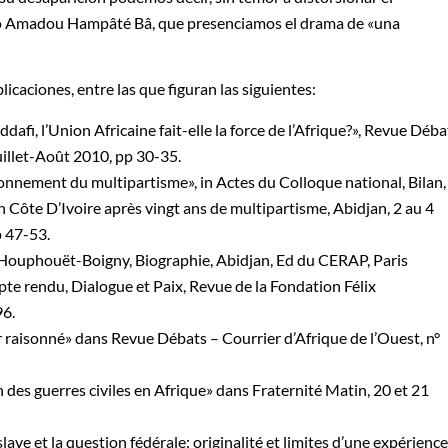
cano Amadou Hampâté Bâ, que presenciamos el drama de «una
licaciones, entre las que figuran las siguientes:
 l’Union Africaine fait-elle la force de l’Afrique?», Revue Déba
uillet-Août 2010, pp 30-35.
nement du multipartisme», in Actes du Colloque national, Bilan,
 Côte D’Ivoire après vingt ans de multipartisme, Abidjan, 2 au 4
p 47-53.
 Houphouët-Boigny, Biographie, Abidjan, Ed du CERAP, Paris
 rendu, Dialogue et Paix, Revue de la Fondation Félix
6.
 raisonné» dans Revue Débats – Courrier d’Afrique de l’Ouest, n°
es guerres civiles en Afrique» dans Fraternité Matin, 20 et 21
e et la question fédérale: originalité et limites d’une expérience