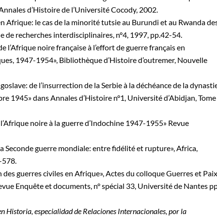
Annales d’Histoire de l’Université Cocody, 2002.
Afrique: le cas de la minorité tutsie au Burundi et au Rwanda de
 de recherches interdisciplinaires, n°4, 1997, pp.42-54.
’Afrique noire française à l’effort de guerre français en
iques, 1947-1954», Bibliothèque d’Histoire d’outremer, Nouvelle
slave: de l’insurrection de la Serbie à la déchéance de la dynasti
re 1945» dans Annales d’Histoire n°1, Université d’Abidjan, Tome
’Afrique noire à la guerre d’Indochine 1947-1955» Revue
Seconde guerre mondiale: entre fidélité et rupture», Africa,
-578.
es guerres civiles en Afrique», Actes du colloque Guerres et Pai
vue Enquête et documents, n° spécial 33, Université de Nantes pp
Historia, especialidad de Relaciones Internacionales, por la