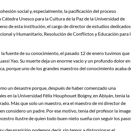
cohesión social y, especialmente, la pacificación del proceso
 la Cátedra Unesco para la Cultura de la Paz de la Universidad de
no de esta institución, el cargo de director de estudios dedicados
cional y Humanitario, Resolución de Conflictos y Educación para 
la fuente de su conocimiento, el pasado 12 de enero tuvimos que
Kouassi Yao. Su muerte deja un enorme vacío y un profundo dolor en
rica, porque uno de los grandes maestros del conocimiento acaba d
omo un desastre porque, después de haber comenzado una
les en la Universidad Félix Houphouet Boigny, en Abiyán, tenía la
rado. Más que solo un maestro, era el maestro de mi director de
en considero un padre. Por ese motivo, tenía del profesor la imag
ancestro ilustre de quien todo buen nieto sueña con seguir los paso
su desaparición podemos decir, sin temor a distorsionar el