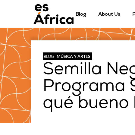
Blog
About Us
P
MÚSICA Y ARTES
BLOG
Semilla Ne
Programa 9:
qué bueno b