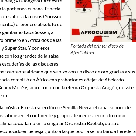
inea); y la longeva Orchestre
 la pachanga cubana. Especial
ombres ahora famosos (Youssou
ment…) el pionero absoluto de
te gambiano Laba Sosseh, a
ó primero en África dos de las
Portada del primer disco de
y Super Star. Y con esos
AfroCubism
 con los grandes de la salsa,
s escuderías de las disqueras
mer cantante africano que se hizo con un disco de oro gracias a sus
uencia compitió en África con grabaciones añejas de Abelardo
Benny Moré y, sobre todo, con la eterna Orquesta Aragón, quizá el
ente.
la música. En esta selección de Semilla Negra, el canal sonoro del
tmos latinos en el continente y grupos de menos recorrido como
kina Loca. También la singular Orchestra Baobab, quizá el
conocido en Senegal, junto a la que podría ser su banda heredera