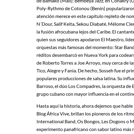
de Bamako (Malí); Bembeya Jazz, en Conakry (Gu
Poly-Rythmo de Cotonou (Benín) popularizaron
atención merece en este capítulo repleto de n
N´Dour, Salif Keita, Sekou Diabaté, Mélome Cle
la fusión afrocubana lejos del Caribe. El cantan
quien sus seguidores apodaron El Maestro, lider
orquestas más famosas del momento: Star Band 
réditos desembarcó en Nueva York para codearse
de Roberto Torres a Joe Arroyo, muy cerca de la
Tico, Alegre y Fania. De hecho, Sosseh fue el pri
populares producciones de salsa latina. Su infl
Barroso, el dúo Los Compadres, la orquesta de 
grupo cubano con mayor influencia en el contin
Hasta aquí la historia, ahora dejemos que hable 
Blog África Vive, brillan los pioneros de los ri
International Band, Os Bongos, Les Dogons o Ma
experimento panafricano con sabor latino más re