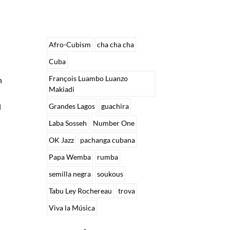
Afro-Cubism
cha cha cha
Cuba
François Luambo Luanzo
n
Makiadi
l
Grandes Lagos
guachira
Laba Sosseh
Number One
OK Jazz
pachanga cubana
Papa Wemba
rumba
semilla negra
soukous
Tabu Ley Rochereau
trova
Viva la Música