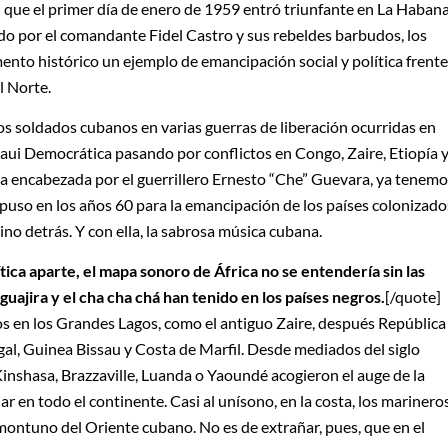
n que el primer día de enero de 1959 entró triunfante en La Habana
do por el comandante Fidel Castro y sus rebeldes barbudos, los
ento histórico un ejemplo de emancipación social y política frente
l Norte.
s soldados cubanos en varias guerras de liberación ocurridas en
aui Democrática pasando por conflictos en Congo, Zaire, Etiopía 
a encabezada por el guerrillero Ernesto “Che” Guevara, ya tenemo
puso en los años 60 para la emancipación de los países colonizado
 vino detrás. Y con ella, la sabrosa música cubana.
lítica aparte, el mapa sonoro de África no se entendería sin las
guajira y el cha cha chá han tenido en los países negros.
[/quote]
os en los Grandes Lagos, como el antiguo Zaire, después República
al, Guinea Bissau y Costa de Marfil. Desde mediados del siglo
inshasa, Brazzaville, Luanda o Yaoundé acogieron el auge de la
r en todo el continente. Casi al unísono, en la costa, los marinero
ntuno del Oriente cubano. No es de extrañar, pues, que en el