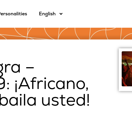
ersonalities
English
gra –
 ¡Africano,
aila usted!