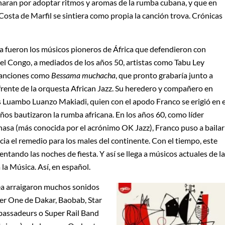
inaran por adoptar ritmos y aromas de la rumba cubana, y que en
sta de Marfil se sintiera como propia la canción trova. Crónicas
da fueron los músicos pioneros de África que defendieron con
el Congo, a mediados de los años 50, artistas como Tabu Ley
 canciones como
Bessama muchacha
, que pronto grabaría junto a
frente de la orquesta African Jazz. Su heredero y compañero en
is Luambo Luanzo Makiadi, quien con el apodo Franco se erigió en e
ños bautizaron la rumba africana. En los años 60, como líder
asa (más conocida por el acrónimo OK Jazz), Franco puso a bailar
cia el remedio para los males del continente. Con el tiempo, este
ntando las noches de fiesta. Y así se llega a músicos actuales de la
a Música. Así, en español.
ea arraigaron muchos sonidos
r One de Dakar, Baobab, Star
bassadeurs o Super Rail Band