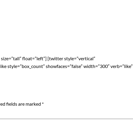
ze=”tall” float=”left”] [twitter style=”vertical”
blike style=”box_count” showfaces=”false” width=”300″ verb=”like”
ed fields are marked
*