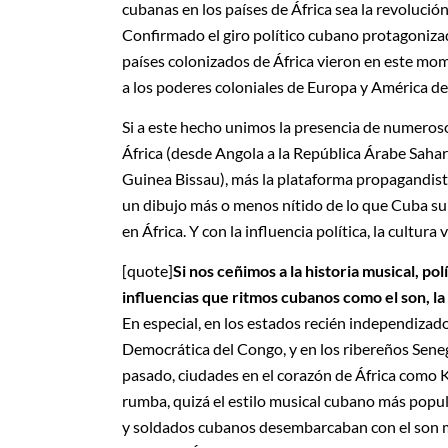
cubanas en los países de África sea la revolució
Confirmado el giro político cubano protagoniza
países colonizados de África vieron en este mom
a los poderes coloniales de Europa y América de
Si a este hecho unimos la presencia de numeroso
África (desde Angola a la República Árabe Sahar
Guinea Bissau), más la plataforma propagandist
un dibujo más o menos nítido de lo que Cuba su
en África. Y con la influencia política, la cultura
[quote]
Si nos ceñimos a la historia musical, po
influencias que ritmos cubanos como el son, la 
En especial, en los estados recién independizad
Democrática del Congo, y en los ribereños Seneg
pasado, ciudades en el corazón de África como K
rumba, quizá el estilo musical cubano más popula
y soldados cubanos desembarcaban con el son mo