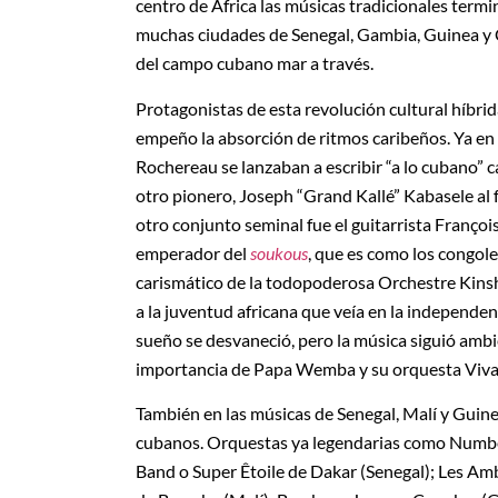
centro de África las músicas tradicionales term
muchas ciudades de Senegal, Gambia, Guinea y Co
del campo cubano mar a través.
Protagonistas de esta revolución cultural híbri
empeño la absorción de ritmos caribeños. Ya en 
Rochereau se lanzaban a escribir “a lo cubano”
otro pionero, Joseph “Grand Kallé” Kabasele al 
otro conjunto seminal fue el guitarrista Franço
emperador del
soukous
, que es como los congole
carismático de la todopoderosa Orchestre Kinsh
a la juventud africana que veía en la independen
sueño se desvaneció, pero la música siguió ambie
importancia de Papa Wemba y su orquesta Viva l
También en las músicas de Senegal, Malí y Guin
cubanos. Orquestas ya legendarias como Numbe
Band o Super Êtoile de Dakar (Senegal); Les Am