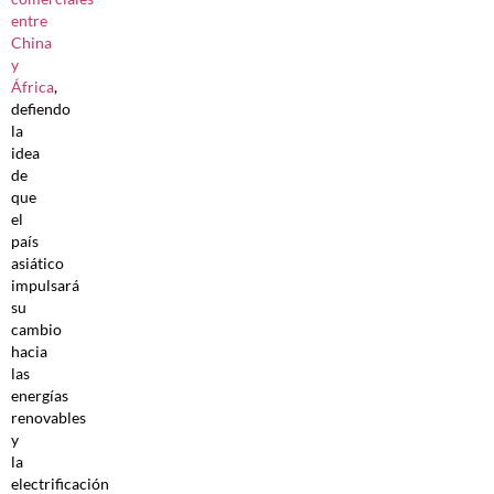
entre
China
y
África
,
defiendo
la
idea
de
que
el
país
asiático
impulsará
su
cambio
hacia
las
energías
renovables
y
la
electrificación