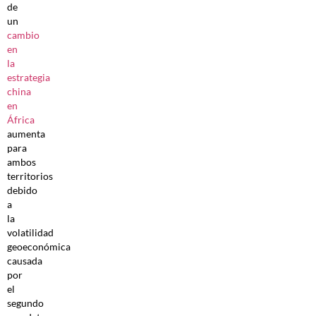
de
un
cambio
en
la
estrategia
china
en
África
aumenta
para
ambos
territorios
debido
a
la
volatilidad
geoeconómica
causada
por
el
segundo