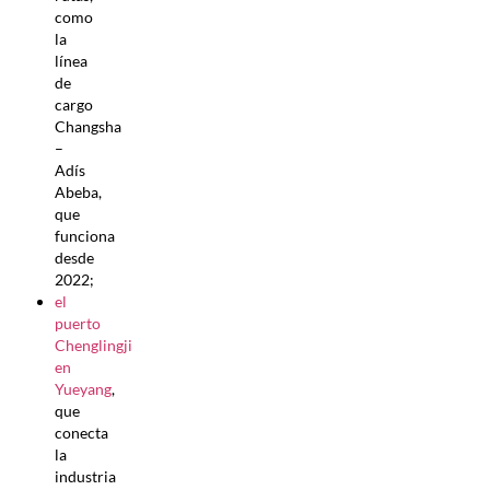
como
la
línea
de
cargo
Changsha
–
Adís
Abeba,
que
funciona
desde
2022;
el
puerto
Chenglingji
en
Yueyang
,
que
conecta
la
industria