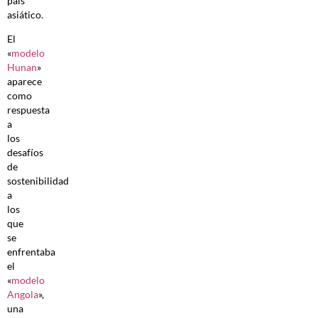
país
asiático.
El
«
modelo
Hunan
»
aparece
como
respuesta
a
los
desafíos
de
sostenibilidad
a
los
que
se
enfrentaba
el
«
modelo
Angola
»,
una