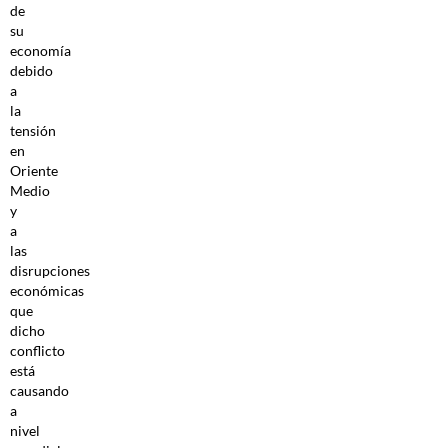
de
su
economía
debido
a
la
tensión
en
Oriente
Medio
y
a
las
disrupciones
económicas
que
dicho
conflicto
está
causando
a
nivel