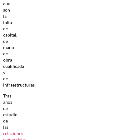
que
son
la
falta
de
capital,
de
mano
de
obra
cualificada
y
de
infraestructuras.
Tras
años
de
estudio
de
las
relaciones
comerciales