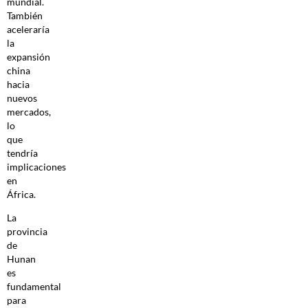
mundial.
También
aceleraría
la
expansión
china
hacia
nuevos
mercados,
lo
que
tendría
implicaciones
en
África.
La
provincia
de
Hunan
es
fundamental
para