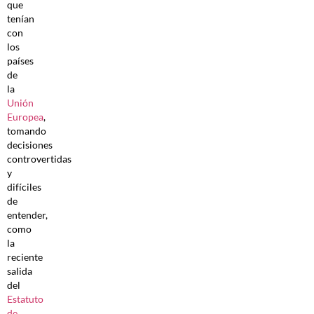
que
tenían
con
los
países
de
la
Unión
Europea
,
tomando
decisiones
controvertidas
y
difíciles
de
entender,
como
la
reciente
salida
del
Estatuto
de