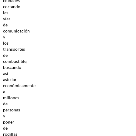
ciudades
cortando
las
vías
de
comunicación
y
los
transportes
de
combustible,
buscando
así
asfixiar
económicamente
a
millones
de
personas
y
poner
de
rodillas