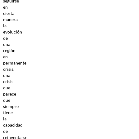
seguirse
en
cierta
manera
la
evolución
de
una
región
en
permanente
crisis,
una
crisis
que
parece
que
siempre
tiene
la
capacidad
de
reinventarse