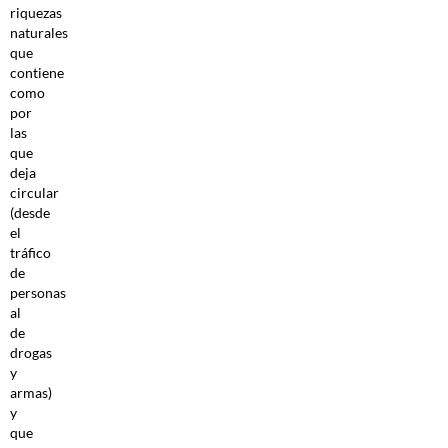
riquezas
naturales
que
contiene
como
por
las
que
deja
circular
(desde
el
tráfico
de
personas
al
de
drogas
y
armas)
y
que