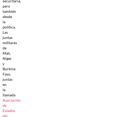
securitaria,
pero
también
desde
la
política.
Las
juntas
militares
de
Mali,
Níger
y
Burkina
Faso,
juntas
en
la
llamada
Asociación
de
Estados
del