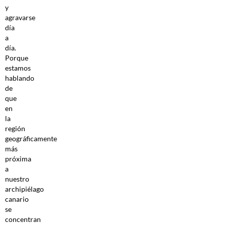
y
agravarse
día
a
día.
Porque
estamos
hablando
de
que
en
la
región
geográficamente
más
próxima
a
nuestro
archipiélago
canario
se
concentran