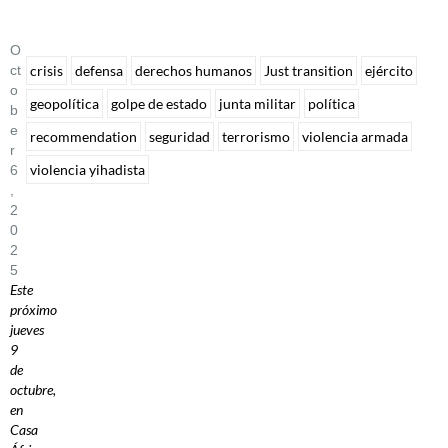
O
Ct
crisis
defensa
derechos humanos
Just transition
ejército
O
geopolítica
golpe de estado
junta militar
política
B
E
recommendation
seguridad
terrorismo
violencia armada
R
violencia yihadista
6
,
2
0
2
5
Este
próximo
jueves
9
de
octubre,
en
Casa