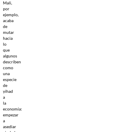
Mali,
por
ejemplo,
acaba
de
mutar
hacia
lo
que
algunos
describen
como
una
especie
de
yihad
a
la
economía:
empezar
a
asediar