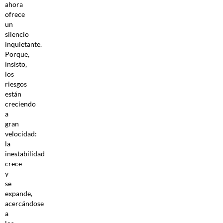
ahora
ofrece
un
silencio
inquietante.
Porque,
insisto,
los
riesgos
están
creciendo
a
gran
velocidad:
la
inestabilidad
crece
y
se
expande,
acercándose
a