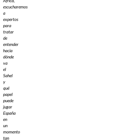
África,
escucharemos
a
expertos
para
tratar
de
entender
hacia
dónde
va
el
Sahel
y
qué
papel
puede
jugar
España
en
un
momento
tan