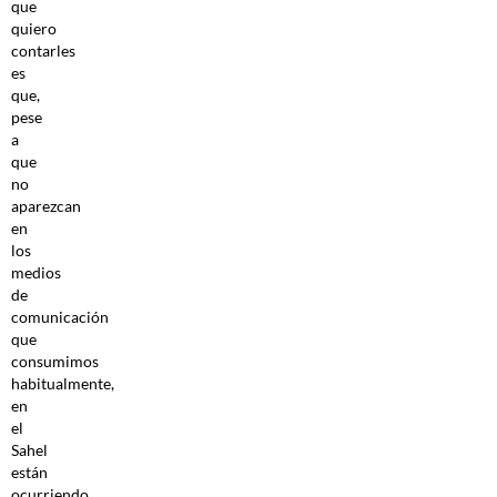
que
quiero
contarles
es
que,
pese
a
que
no
aparezcan
en
los
medios
de
comunicación
que
consumimos
habitualmente,
en
el
Sahel
están
ocurriendo