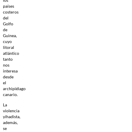
los
países
costeros
del
Golfo
de
Guinea,
cuyo
litoral
atlántico
tanto
nos
interesa
desde
el
archipiélago
canario.
La
violencia
yihadista,
además,
se