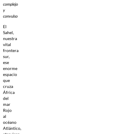
complejo
y
convulso
El
Sahel,
nuestra
vital
frontera
sur,
ese
enorme
espacio
que
cruza
África
del
mar
Rojo
al
océano
Atlántico,