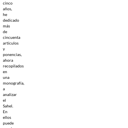
cinco
años,
he
dedicado
más
de
cincuenta
artículos
y
ponencias,
ahora
recopilados
en
una
monografía,
a
analizar
el
Sahel.
En
ellos
puede