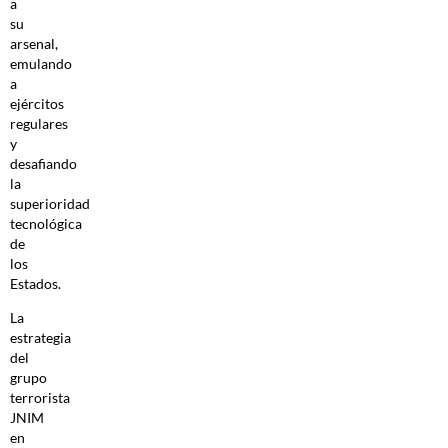
a
su
arsenal,
emulando
a
ejércitos
regulares
y
desafiando
la
superioridad
tecnológica
de
los
Estados.
La
estrategia
del
grupo
terrorista
JNIM
en