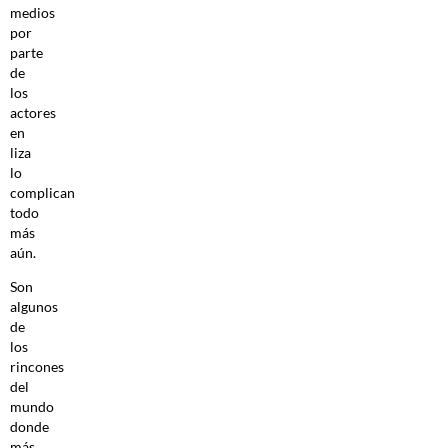
medios
por
parte
de
los
actores
en
liza
lo
complican
todo
más
aún.
Son
algunos
de
los
rincones
del
mundo
donde
más