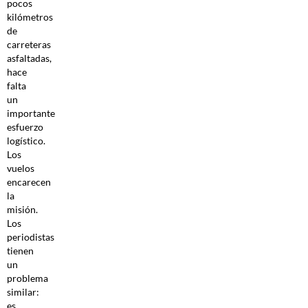
pocos
kilómetros
de
carreteras
asfaltadas,
hace
falta
un
importante
esfuerzo
logístico.
Los
vuelos
encarecen
la
misión.
Los
periodistas
tienen
un
problema
similar:
es