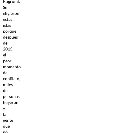
Bugrumi.
Se
eligieron
estas
islas
porque
después
de
2015,
el
peor
momento
del
conflicto,
miles
de
personas
huyeron
y
la
gente
que
no