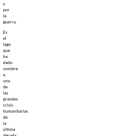
y
por
la
guerra.
Es
el
lago
que
ha
dado
nombre
a
una
de
las
grandes
crisis
humanitarias
de
la
última
década,