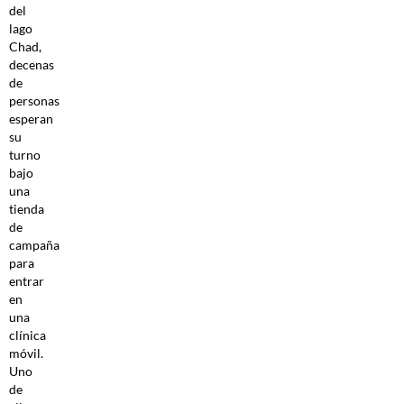
del
lago
Chad,
decenas
de
personas
esperan
su
turno
bajo
una
tienda
de
campaña
para
entrar
en
una
clínica
móvil.
Uno
de