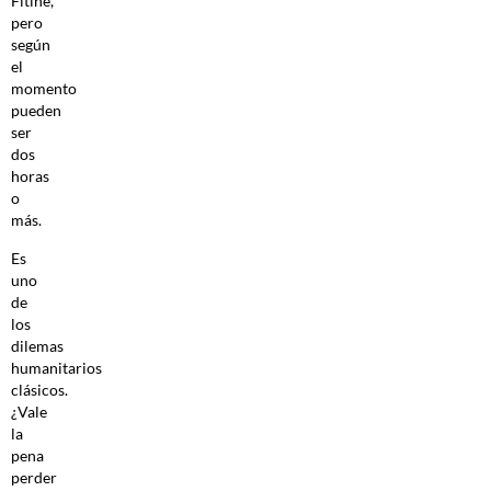
Fitine,
pero
según
el
momento
pueden
ser
dos
horas
o
más.
Es
uno
de
los
dilemas
humanitarios
clásicos.
¿Vale
la
pena
perder