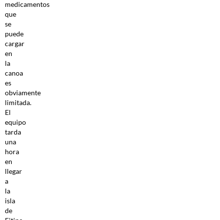
medicamentos
que
se
puede
cargar
en
la
canoa
es
obviamente
limitada.
El
equipo
tarda
una
hora
en
llegar
a
la
isla
de