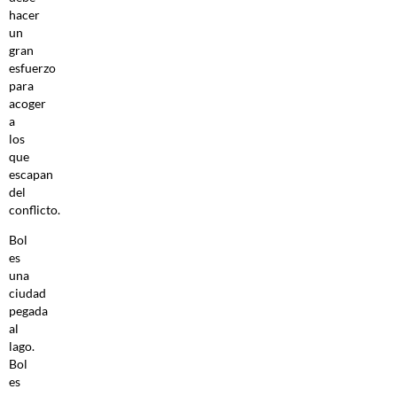
hacer
un
gran
esfuerzo
para
acoger
a
los
que
escapan
del
conflicto.
Bol
es
una
ciudad
pegada
al
lago.
Bol
es