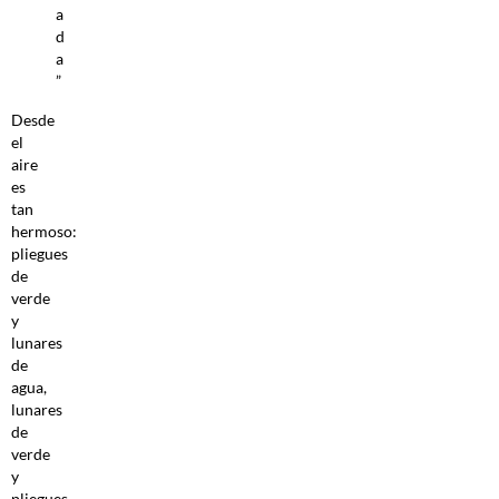
a
d
a
”
Desde
el
aire
es
tan
hermoso:
pliegues
de
verde
y
lunares
de
agua,
lunares
de
verde
y
pliegues