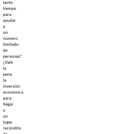
tanto
tiempo
para
ayudar
a
un
número
limitado
de
personas?
¿Vale
la
pena
la
inversión
económica
para
llegar
a
un
lugar
recóndito
de