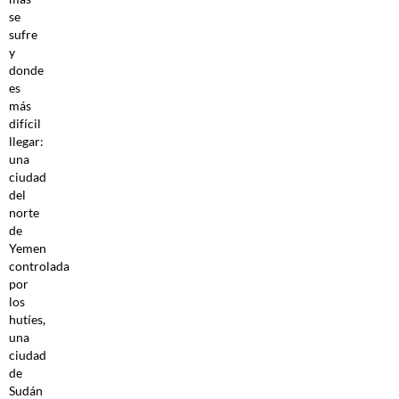
se
sufre
y
donde
es
más
difícil
llegar:
una
ciudad
del
norte
de
Yemen
controlada
por
los
hutíes,
una
ciudad
de
Sudán