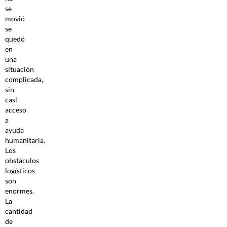
se
movió
se
quedó
en
una
situación
complicada,
sin
casi
acceso
a
ayuda
humanitaria.
Los
obstáculos
logísticos
son
enormes.
La
cantidad
de