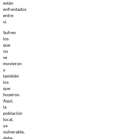
están
enfrentados
entre
sí.
Sufren
los
que
no
se
movieron
y
también
los
que
huyeron.
Aquí,
la
población
local,
ya
vulnerable,
debe