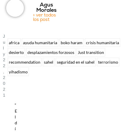
Agus
Morales
> ver todos
los post
J
U
africa
ayuda humanitaria
boko haram
crisis humanitaria
L
desierto
desplazamientos forzosos
Just transition
Y
2
recommendation
sahel
seguridad en el sahel
terrorismo
2
yihadismo
,
2
0
2
1
“
E
l
d
í