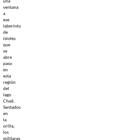
una
ventana
a
ese
laberinto
de
islotes
que
se
abre
paso
en
esta
región
del
lago
Chad.
Sentados
en
la
orilla,
los
militares