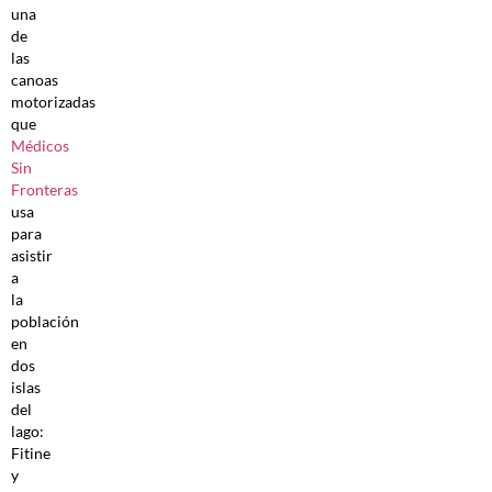
una
de
las
canoas
motorizadas
que
Médicos
Sin
Fronteras
usa
para
asistir
a
la
población
en
dos
islas
del
lago:
Fitine
y