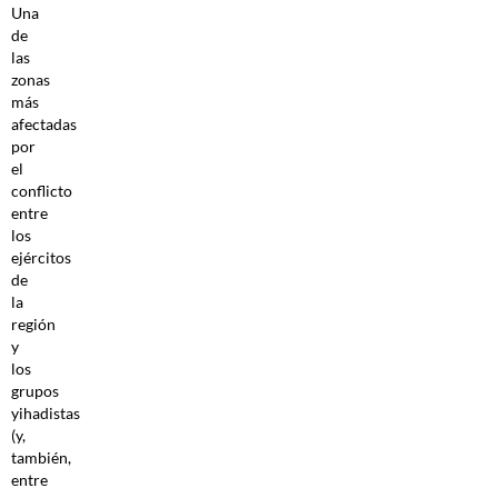
Una
de
las
zonas
más
afectadas
por
el
conflicto
entre
los
ejércitos
de
la
región
y
los
grupos
yihadistas
(y,
también,
entre