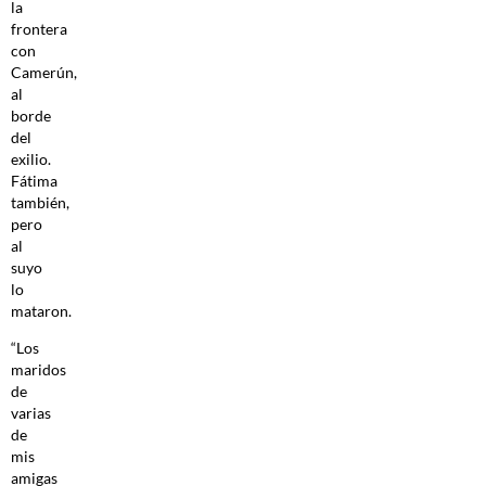
la
frontera
con
Camerún,
al
borde
del
exilio.
Fátima
también,
pero
al
suyo
lo
mataron.
“Los
maridos
de
varias
de
mis
amigas