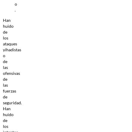
o
.
Han
huido
de
los
ataques
yihadistas
o
de
las
ofensivas
de
las
fuerzas
de
seguridad.
Han
huido
de
los