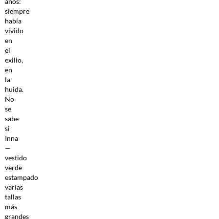
años:
siempre
había
vivido
en
el
exilio,
en
la
huida.
No
se
sabe
si
Inna
—
vestido
verde
estampado
varias
tallas
más
grandes