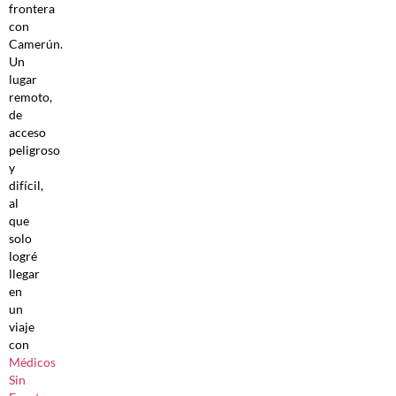
frontera
con
Camerún.
Un
lugar
remoto,
de
acceso
peligroso
y
difícil,
al
que
solo
logré
llegar
en
un
viaje
con
Médicos
Sin