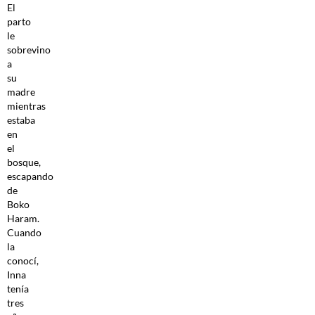
El
parto
le
sobrevino
a
su
madre
mientras
estaba
en
el
bosque,
escapando
de
Boko
Haram.
Cuando
la
conocí,
Inna
tenía
tres