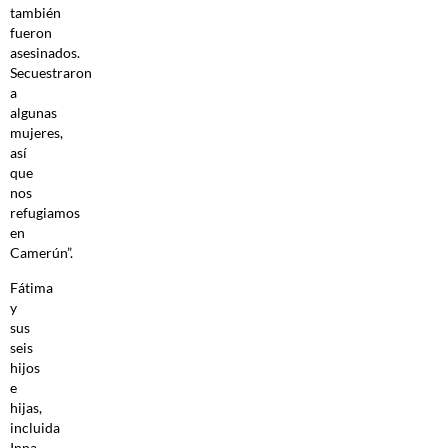
también
fueron
asesinados.
Secuestraron
a
algunas
mujeres,
así
que
nos
refugiamos
en
Camerún”.
Fátima
y
sus
seis
hijos
e
hijas,
incluida
Inna,