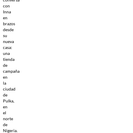
con
Inna
en
brazos
desde
su
nueva
casa:
una
tienda
de
campaña
en
la
ciudad
de
Pulka,
en
el
norte
de
Nigeria.