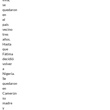
se
quedaron
en
el
país
vecino
tres
años.
Hasta
que
Fátima
decidió
volver
a
Nigeria.
Se
quedaron
en
Camerún
su
madre
y