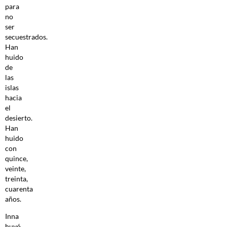
para
no
ser
secuestrados.
Han
huido
de
las
islas
hacia
el
desierto.
Han
huido
con
quince,
veinte,
treinta,
cuarenta
años.
Inna
huyó