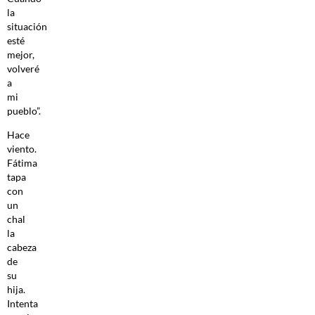
la
situación
esté
mejor,
volveré
a
mi
pueblo”.
Hace
viento.
Fátima
tapa
con
un
chal
la
cabeza
de
su
hija.
Intenta