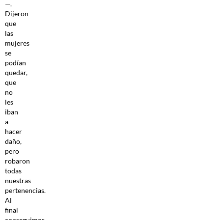
—.
Dijeron
que
las
mujeres
se
podían
quedar,
que
no
les
iban
a
hacer
daño,
pero
robaron
todas
nuestras
pertenencias.
Al
final
conseguimos