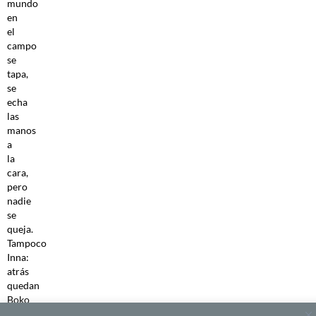
mundo
en
el
campo
se
tapa,
se
echa
las
manos
a
la
cara,
pero
nadie
se
queja.
Tampoco
Inna:
atrás
quedan
Boko
Haram