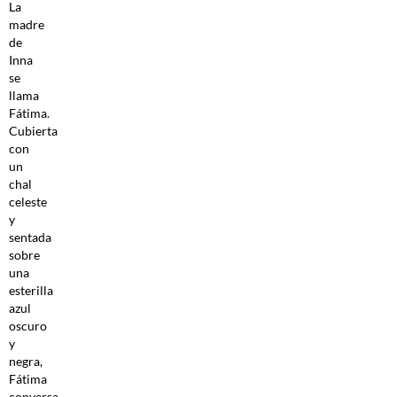
La
madre
de
Inna
se
llama
Fátima.
Cubierta
con
un
chal
celeste
y
sentada
sobre
una
esterilla
azul
oscuro
y
negra,
Fátima
conversa